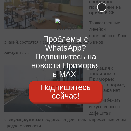
свободное
посещение на
время ВЭФ
Торжественные
линейки,
посвящённые Дню
Проблемы с
знаний, состоятся 1 сентября для всех школьников
WhatsApp?
сегодня, 18:26
Подпишитесь на
новости Приморья
Ситуация с
в MAX!
топливом в
Приморье:
запасы в норме,
Подпишитесь
ажиотажа нет
сейчас!
Чтобы избежать
искусственного
дефицита и
спекуляций, в крае продолжают действовать временные меры
предосторожности