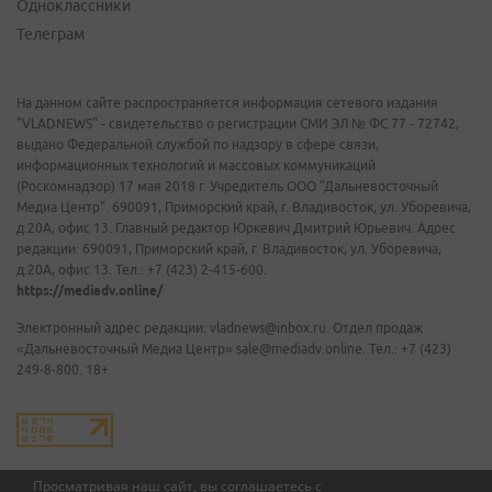
Одноклассники
Телеграм
На данном сайте распространяется информация сетевого издания
"VLADNEWS" - свидетельство о регистрации СМИ ЭЛ № ФС 77 - 72742,
выдано Федеральной службой по надзору в сфере связи,
информационных технологий и массовых коммуникаций
(Роскомнадзор) 17 мая 2018 г. Учредитель ООО "Дальневосточный
Медиа Центр". 690091, Приморский край, г. Владивосток, ул. Уборевича,
д.20А, офис 13. Главный редактор Юркевич Дмитрий Юрьевич. Адрес
редакции: 690091, Приморский край, г. Владивосток, ул. Уборевича,
д.20А, офис 13. Тел.: +7 (423) 2-415-600.
https://mediadv.online/
Электронный адрес редакции: vladnews@inbox.ru. Отдел продаж
«Дальневосточный Медиа Центр» sale@mediadv.online. Тел.: +7 (423)
249-8-800. 18+
Просматривая наш сайт, вы соглашаетесь с