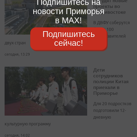
обсудят новые
Подпишитесь на
проекты во
новости Приморья
Владивостоке
в MAX!
В ДВФУ соберутся
более 100
Подпишитесь
представителей
сейчас!
двух стран
сегодня, 13:29
Дети
сотрудников
полиции Китая
приехали в
Приморье
Для 20 подростков
подготовили 12-
дневную
культурную программу
сегодня, 14:02