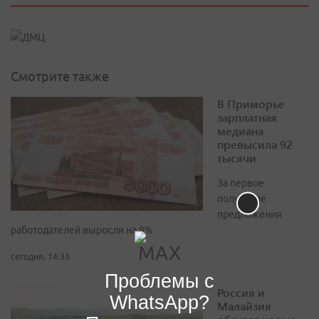
Смотрите также
В Приморье
зарплатная
медиана
превысила 92
тысячи
За первое
полугодие
предложения
работодателей выросли на 8%
сегодня, 14:33
Проблемы с
Россия и
WhatsApp?
Малайзия