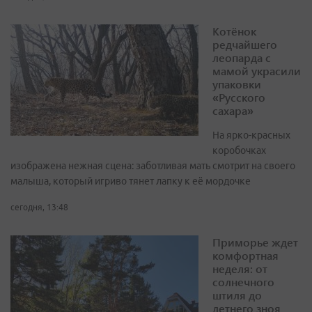
Котёнок
редчайшего
леопарда с
мамой украсили
упаковки
«Русского
сахара»
На ярко-красных
коробочках
изображена нежная сцена: заботливая мать смотрит на своего
малыша, который игриво тянет лапку к её мордочке
сегодня, 13:48
Приморье ждет
комфортная
неделя: от
солнечного
штиля до
летнего зноя