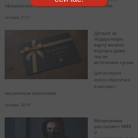
официальные обращения в управляющую компанию
сегодня, 21:27
Деньги за
подарочную
карту можно
вернуть даже
после
истечения срока
Для возврата
нужно обратиться
в магазин с
письменным заявлением
сегодня, 20:59
Мошенники
рассылают SMS
о
подозрительных