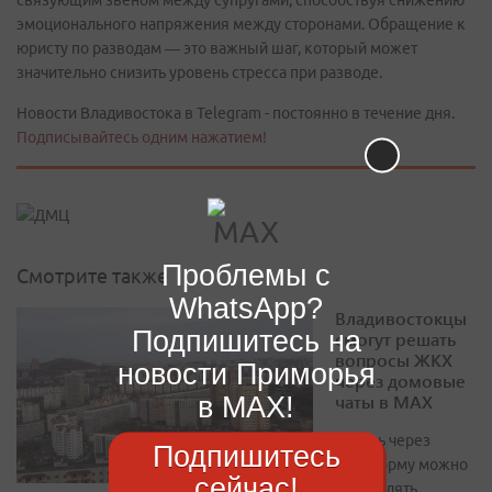
связующим звеном между супругами, способствуя снижению
эмоционального напряжения между сторонами. Обращение к
юристу по разводам — это важный шаг, который может
значительно снизить уровень стресса при разводе.
Новости Владивостока в Telegram - постоянно в течение дня.
Подписывайтесь одним нажатием!
Проблемы с
Смотрите также
WhatsApp?
Владивостокцы
Подпишитесь на
смогут решать
вопросы ЖКХ
новости Приморья
через домовые
чаты в МАХ
в MAX!
Теперь через
Подпишитесь
платформу можно
сейчас!
направлять