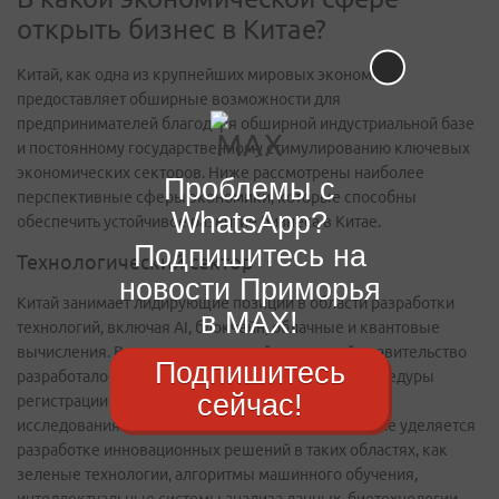
открыть бизнес в Китае?
Китай, как одна из крупнейших мировых экономик,
предоставляет обширные возможности для
предпринимателей благодаря обширной индустриальной базе
и постоянному государственному стимулированию ключевых
экономических секторов. Ниже рассмотрены наиболее
Проблемы с
перспективные сферы экономики, которые способны
WhatsApp?
обеспечить устойчивое развитие бизнеса в Китае.
Подпишитесь на
Технологический сектор
новости Приморья
Китай занимает лидирующие позиции в области разработки
в MAX!
технологий, включая AI, блокчейн, облачные и квантовые
вычисления. В соответствии с этой стратегией правительство
Подпишитесь
разработало льготы, субсидии и упрощенные процедуры
сейчас!
регистрации компаний в Китае, занимающихся
исследованиями и разработками. Особое внимание уделяется
разработке инновационных решений в таких областях, как
зеленые технологии, алгоритмы машинного обучения,