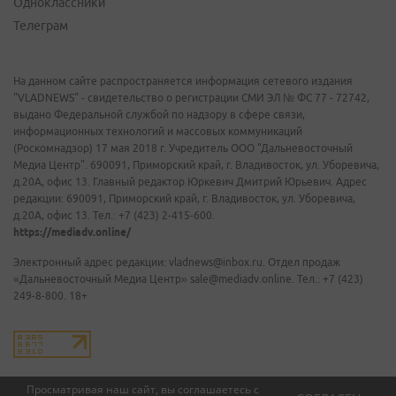
Одноклассники
Телеграм
На данном сайте распространяется информация сетевого издания
"VLADNEWS" - свидетельство о регистрации СМИ ЭЛ № ФС 77 - 72742,
выдано Федеральной службой по надзору в сфере связи,
информационных технологий и массовых коммуникаций
(Роскомнадзор) 17 мая 2018 г. Учредитель ООО "Дальневосточный
Медиа Центр". 690091, Приморский край, г. Владивосток, ул. Уборевича,
д.20А, офис 13. Главный редактор Юркевич Дмитрий Юрьевич. Адрес
редакции: 690091, Приморский край, г. Владивосток, ул. Уборевича,
д.20А, офис 13. Тел.: +7 (423) 2-415-600.
https://mediadv.online/
Электронный адрес редакции: vladnews@inbox.ru. Отдел продаж
«Дальневосточный Медиа Центр» sale@mediadv.online. Тел.: +7 (423)
249-8-800. 18+
Просматривая наш сайт, вы соглашаетесь с