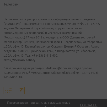
Телеграм
На данном сайте распространяется информация сетевого издания
"VLADNEWS" - свидетельство о регистрации СМИ ЭЛ № ФС 77 - 72742,
выдано Федеральной службой по надзору в сфере связи,
информационных технологий и массовых коммуникаций
(Роскомнадзор) 17 мая 2018 г. Учредитель ООО "Дальневосточный
Медиа Центр". 690091, Приморский край, г. Владивосток, ул. Уборевича,
д.20А, офис 13. Главный редактор Юркевич Дмитрий Юрьевич. Адрес
редакции: 690091, Приморский край, г. Владивосток, ул. Уборевича,
д.20А, офис 13. Тел.: +7 (423) 2-415-600.
https://mediadv.online/
Электронный адрес редакции: vladnews@inbox.ru. Отдел продаж
«Дальневосточный Медиа Центр» sale@mediadv.online. Тел.: +7 (423)
249-8-800. 18+
Просматривая наш сайт, вы соглашаетесь с
СОГЛАСЕН