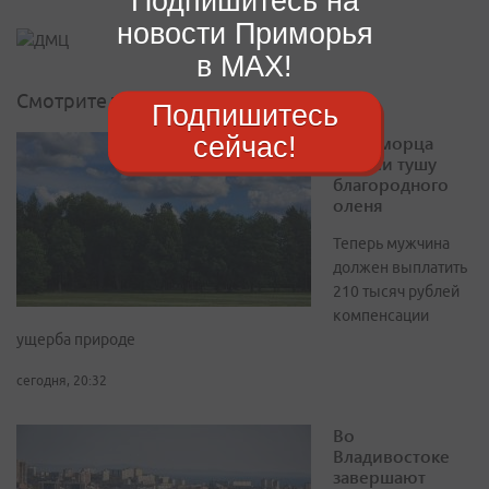
Подпишитесь на
новости Приморья
в MAX!
Смотрите также
Подпишитесь
сейчас!
У приморца
изъяли тушу
благородного
оленя
Теперь мужчина
должен выплатить
210 тысяч рублей
компенсации
ущерба природе
сегодня, 20:32
Во
Владивостоке
завершают