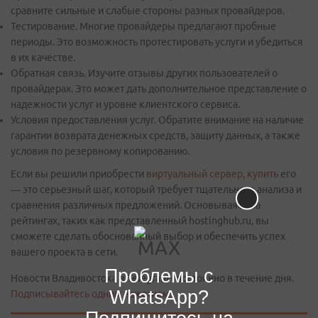
сравните сильные и слабые стороны разных провайдеров.
Тестирование. Многие провайдеры предлагают пробные
периоды. Это возможность протестировать услуги и убедиться
в их качестве.
Обратная связь. Изучите отзывы других пользователей о
провайдерах. Это может дать дополнительное представление о
надежности услуг и уровне клиентского сервиса.
Условия предоставления услуг. Обратите внимание на наличие
гарантии возврата денежных средств, защиту данных, а также
условия по резервному копированию.
Если вы решили приобрести
виртуальный сервер, купить
его
— это серьезный шаг, который требует тщательного анализа и
сравнения различных предложений. Основываясь на
рейтингах, таких как представленный hostinghub.ru, вы
сможете сделать обоснованный выбор и обеспечить успех
вашего проекта в сети.
Проблемы с
Новости Владивостока в Telegram - постоянно в течение дня.
WhatsApp?
Подписывайтесь одним нажатием!