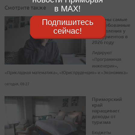
в MAX!
Смотрите также
Названы самые
Подпишитесь
востребованные
сейчас!
направления у
абитуриентов в
2026 году
Лидируют
«Программная
инженерия»,
«Прикладная математика», «Юриспруденция» и «Экономика»
сегодня, 08:27
Приморский
край
наращивает
доходы от
туризма
Бюджеты