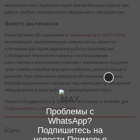
металлической стружки на щупе или необычных звуков при
работе требует немедленного обращения к специалистам.
Вместо заключения
Качественное обслуживание и
замена масла в АКПП Volvo
,
включающее своевременную замену масла, является
ключевым фактором надежной работы трансмиссии.
Соблюдение технологии замены и использование
качественных материалов позволяет значительно продлить
срок службы коробки передач и избежать дорогостоящего
ремонта. При этом важно доверять обслуживание только
квалифицированным специалистам, имеющим необходимое
оборудование и опыт работы с автомобилями Volvo.
Новости Владивостока в Telegram - постоянно в течение дня.
Подписывайтесь одним нажатием!
Проблемы с
WhatsApp?
Подпишитесь на
новости Приморья