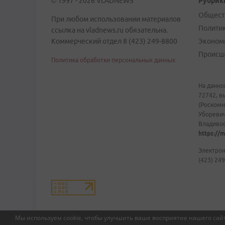
© 1997 - 2026 VLADNEWS
Рубрик
Общест
При любом использовании материалов
Полити
ссылка на vladnews.ru обязательна.
Коммерческий отдел 8 (423) 249-8800
Эконом
Происш
Политика обработки персональных данных
На данно
72742, в
(Роскомн
Уборевич
Владивост
https://m
Электрон
(423) 249
Мы используем cookie, чтобы улучшить ваше восприятие нашего сайт