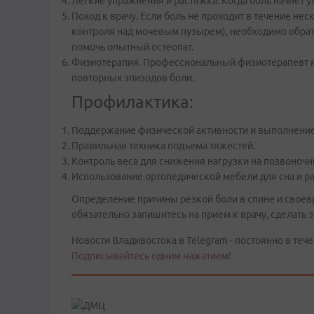
Легкие упражнения и растяжка. Когда боль начнет 
Поход к врачу. Если боль не проходит в течение не
контроля над мочевым пузырем), необходимо обра
помочь опытный остеопат.
Физиотерапия. Профессиональный физиотерапевт м
повторных эпизодов боли.
Профилактика:
Поддержание физической активности и выполнени
Правильная техника подъема тяжестей.
Контроль веса для снижения нагрузки на позвоночн
Использование ортопедической мебели для сна и р
Определение причины резкой боли в спине и своевр
обязательно запишитесь на прием к врачу, сделать эт
Новости Владивостока в Telegram - постоянно в тече
Подписывайтесь одним нажатием!