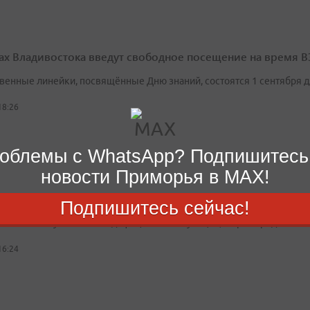
ах Владивостока введут свободное посещение на время 
венные линейки, посвящённые Дню знаний, состоятся 1 сентября 
18:26
облемы с WhatsApp? Подпишитесь
новости Приморья в MAX!
ия с топливом в Приморье: запасы в норме, ажиотажа нет
Подпишитесь сейчас!
збежать искусственного дефицита и спекуляций, в крае продолжа
16:24