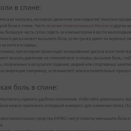
ли в спине:
ческая нагрузка, неловкое движение или поднятие тяжелых предм
рой боли в спине. Часто
лечение позвоночника в Москве
и других м
 большую часть суток сидеть за компьютером и вести малоподви
го диска может вызывать боль, если грыжа давит на нервные око
на ноги и ягодицы.
чника, при котором происходит изнашивание дисков и костной тка
жет оказать давление на спинной мозг и нервы, вызывая боль, слаб
 полученные в результате падения, аварий или спортивных занятий
ые инфекции (например, остеомиелит) или воспалительные процес
кая боль в спине:
пытаетесь принять удобное положение. Избегайте длительного лежа
 боли можно приложить холодный компресс для снижения отека. По
оспалительные средства (НПВС) могут помочь уменьшить боль и в
а.