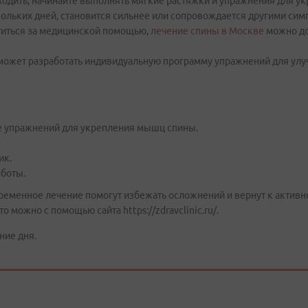
уходить, начинайте выполнять мягкие растяжки и упражнения для 
скольких дней, становится сильнее или сопровождается другими сим
титься за медицинской помощью,
лечение спины в Москве
можно до
ожет разработать индивидуальную программу упражнений для улу
е упражнений для укрепления мышц спины.
ик.
аботы.
еменное лечение помогут избежать осложнений и вернут к активной
о можно с помощью сайта https://zdravclinic.ru/.
ние дня.