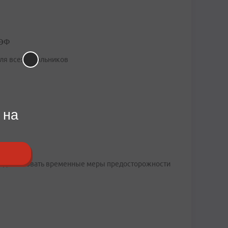
ВЭФ
для всех школьников
 на
ют действовать временные меры предосторожности