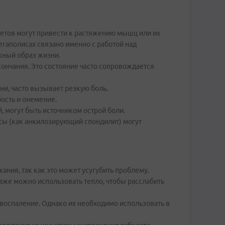
етов могут привести к растяжению мышц или их
егаполисах связано именно с работой над
жный образ жизни.
нчания. Это состояние часто сопровождается
ни, часто вызывает резкую боль.
ость и онемение.
, могут быть источником острой боли.
сы (как анкилозирующий спондилит) могут
ния, так как это может усугубить проблему.
зже можно использовать тепло, чтобы расслабить
оспаление. Однако их необходимо использовать в