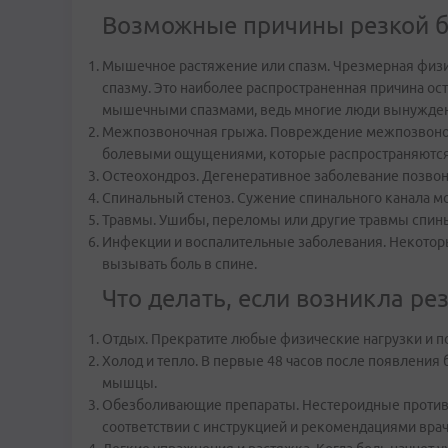
Возможные причины резкой бо
Мышечное растяжение или спазм. Чрезмерная физи
спазму. Это наиболее распространенная причина ост
мышечными спазмами, ведь многие люди вынуждены
Межпозвоночная грыжа. Повреждение межпозвоночно
болевыми ощущениями, которые распространяются 
Остеохондроз. Дегенеративное заболевание позвоно
Спинальный стеноз. Сужение спинального канала мо
Травмы. Ушибы, переломы или другие травмы спины,
Инфекции и воспалительные заболевания. Некотор
вызывать боль в спине.
Что делать, если возникла рез
Отдых. Прекратите любые физические нагрузки и по
Холод и тепло. В первые 48 часов после появления
мышцы.
Обезболивающие препараты. Нестероидные противов
соответствии с инструкцией и рекомендациями врач