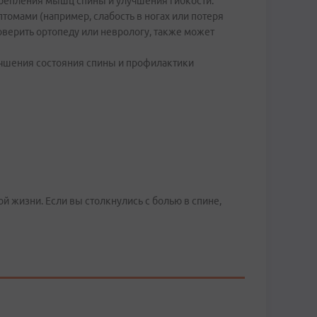
укрепления мышц спины и улучшения гибкости.
птомами (например, слабость в ногах или потеря
верить ортопеду или неврологу, также может
чшения состояния спины и профилактики
 жизни. Если вы столкнулись с болью в спине,