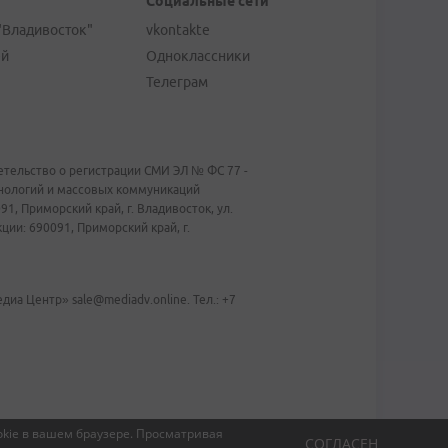
Социальные сети
"Владивосток"
vkontakte
ей
Одноклассники
Телеграм
тельство о регистрации СМИ ЭЛ № ФС 77 -
хнологий и массовых коммуникаций
1, Приморский край, г. Владивосток, ул.
ии: 690091, Приморский край, г.
иа Центр» sale@mediadv.online. Тел.: +7
kie в вашем браузере.
Просматривая
СОГЛАСЕН