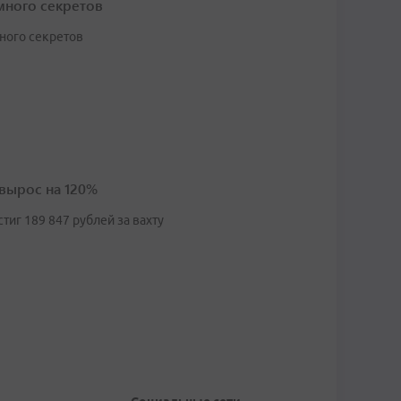
много секретов
много секретов
 вырос на 120%
иг 189 847 рублей за вахту