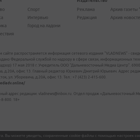
и
Издательство
во
Спорт
Реклама
Архив газеты 
ка
Интервью
Редакция
Архив новост
ика
Город на ладони
ествия
м сайте распространяется информация сетевого издания "VLADNEWS" - свиде
ыдано Федеральной службой по надзору в сфере связи, информационных те
адзор) 17 мая 2018 г. Учредитель ООО "Дальневосточный Медиа Центр". 69009
а, д.20А, офис 13. Главный редактор Юркевич Дмитрий Юрьевич. Адрес редакц
ок, ул. Уборевича, д.20А, офис 13. Тел.: +7 (423) 2-415-600.
ediadv.online/
ный адрес редакции: vladnews@inbox.ru. Отдел продаж «Дальневосточный Мед
-8-800. 18+
а. Вы можете увидеть, сохраненные cookie-файлы с помощью настроек coo