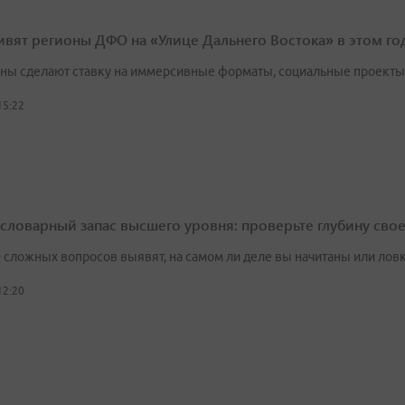
ивят регионы ДФО на «Улице Дальнего Востока» в этом го
ны сделают ставку на иммерсивные форматы, социальные проекты 
15:22
а словарный запас высшего уровня: проверьте глубину сво
0 сложных вопросов выявят, на самом ли деле вы начитаны или лов
12:20