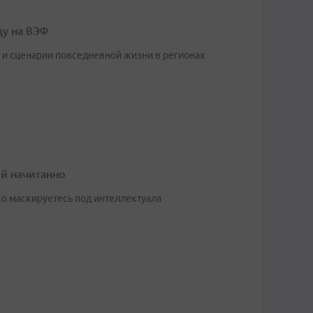
ду на ВЭФ
и сценарии повседневной жизни в регионах
ей начитанно
ко маскируетесь под интеллектуала