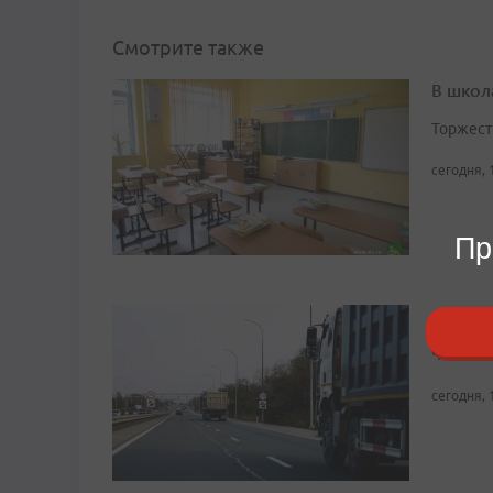
Смотрите также
В школ
Торжест
сегодня, 
Пр
Ситуац
Чтобы и
сегодня, 