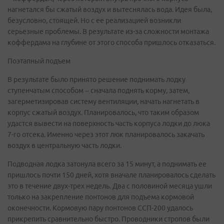
нагнетался бы сжатый воздух и вытеснялась вода. Идея была,
безусловно, стоящей. Но с ее реализацией возникли
серьезные проблемы. В результате из-за сложности монтажа
коффердама на глубине от этого способа пришлось отказаться.
Поэтапный подъем
В результате было принято решение поднимать лодку
ступенчатым способом – сначала поднять корму, затем,
загерметизировав систему вентиляции, начать нагнетать в
корпус сжатый воздух. Планировалось, что таким образом
удастся вывести на поверхность часть корпуса лодки до люка
7-го отсека. Именно через этот люк планировалось закачать
воздух в центральную часть лодки.
Подводная лодка затонула всего за 15 минут, а поднимать ее
пришлось почти 150 дней, хотя вначале планировалось сделать
это в течение двух-трех недель. Два с половиной месяца ушли
только на закрепление понтонов для подъема кормовой
оконечности. Кормовую пару понтонов ССП-200 удалось
прикрепить сравнительно быстро. Проводники стропов были