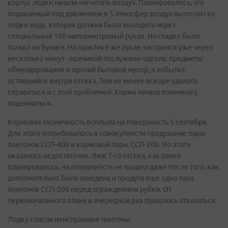
корпус лодки начали нагнетать воздух. Планировалось, что
подаваемый под давлением в 5 атмосфер воздух вытеснит из
лодки воду, которая должна была выходить через
специальный 100-миллиметровый рукав. Но гладко было
только на бумаге. На практике же рукав засорился уже через
несколько минут - причиной послужили одеяла, предметы
обмундирования и прочий бытовой мусор, в избытке
оставшийся внутри отсека. Тем не менее вскоре удалось
справиться и с этой проблемой. Корма начала понемногу
подниматься.
Кормовая оконечность всплыла на поверхность 5 сентября.
Для этого потребовалось в совокупности продувание пары
понтонов ССП-400 и кормовой пары ССП-200. Но этого
оказалось недостаточно. Люк 7-го отсека, как ранее
планировалось, на поверхность не вышел даже после того, как
дополнительно была заведена и продута еще одна пара
понтонов ССП-200 перед ограждением рубки. От
первоначального плана в очередной раз пришлось отказаться.
Лодку спасли неисправные понтоны