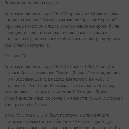
Лодка камнем пошла на дно
Атомная подводная лодка “Б-313” проекта 670 (Charlie-I) была
построена в конце 60-х годов на заводе “Красное Сормово” в
Горьком. В начале 90-х лодка, выслужившая все сроки, была
выведена из боевого состава Тихоокеанского флота и
поставлена в длительный отстой. Активная зона реакторов на
лодке была выгружена.
Справка “В”
Атомная подводная лодка “Б-313”. Проект 670 А “Скат”. По
натовской классификации Charlie-I. Длина 104 метра, ширина
9,9 м. Водоизмещение в надводном положении 4300, в
подводном – 5500 тонн. Максимальная скорость 26 узлов,
максимальная глубина погружения 300 метров. Лодка
способна нести ядерное оружие – 8 ракет типа SS-N-7. Главный
конструктор И. Иоффе.
В мае 1997 года “Б-313” была поставлена к причалу для
выгрузки аккумуляторной батареи. 29 мая незадолго до
полуночи на лодке внезапно возник дифферент на корму. Его