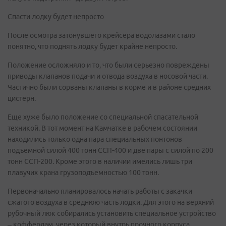
Спасти лодку будет непросто
После осмотра затонувшего крейсера водолазами стало
понятно, что поднять лодку будет крайне непросто.
Положение осложняло и то, что были серьезно повреждены
приводы клапанов подачи и отвода воздуха в носовой части.
Частично были сорваны клапаны в корме и в районе средних
цистерн.
Еще хуже было положение со специальной спасательной
техникой. В тот момент на Камчатке в рабочем состоянии
находились только одна пара специальных понтонов
подъемной силой 400 тонн ССП-400 и две пары с силой по 200
тонн ССП-200. Кроме этого в наличии имелись лишь три
плавучих крана грузоподъемностью 100 тонн.
Первоначально планировалось начать работы с закачки
сжатого воздуха в среднюю часть лодки. Для этого на верхний
рубочный люк собирались установить специальное устройство
– коффердам, через который внутрь прочного корпуса