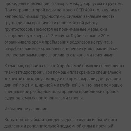
проведены в имеющиеся зазоры между корпусом и грунтом.
При остропке второй пары понтонов ССП-400 столкнулись с
непреодолимыми трудностями. Сильная захламленность
грунта делала практически невозможной работу
грунтоотсосов. Несмотря на принимаемые меры, они
засорялись уже через 1-2 минуты. Глубина свыше 20 м
ограничивала время пребывания водолазов на грунте, а
разрабатываемые котлованы в течение суток практически
полностью замывались приливно-отливными течениями.
К счастью, справиться с этой проблемой помогли специалисты
“Камчатгидростроя”. При помощи плавкрана со специальной
техникой под корпусом лодки в корме вырыли две траншеи
длиной по 21 м, шириной 4 и глубиной 3 м. По ним с помощью
специальной разборной иглы провели проводники стропов
судоподъемных понтонов и сами стропы.
Избыточное давление
Когда понтоны были заведены, для создания избыточного
давления и дополнительной подъемной силы в прочный