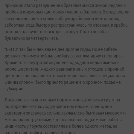
причиной стало разрушение образовавшихся зимой ледяных
пробок в кормовых цистернах главного балласта. В воду вошли
захлопки носового кольца общекорабельной вентиляции,
забортная вода быстро распространилась по отсекам. Корабль
потерял плавучесть и вскоре затонул. Лодка погибла
буквально за четверть часа.
“Б-313” так бы и лежала на дне долгие годы. Но ее гибель
делала невозможной дальнейшую эксплуатацию спецпирса.
Кроме того, внутри затонувшей подводной лодки имелось
около шести тонн жидких радиоактивных отходов в прочной
цистерне, попадания которых в море опасались специалисты.
Одним словом, было принято решение о срочном подъеме
субмарины.
Лодка легла на дно левым бортом и погрузилась в грунт на
полтора-два метра. Лодку заносило илом и глиной, дно
акватории оказалось сильно захламлено бытовым мусором и
металлоконструкциями, что осложняло подъемные работы.
Видимость у грунта составляла не более одного метра, на
палубе надстройки - до двух метров.