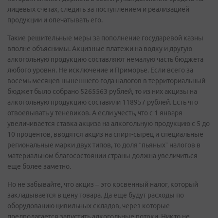
лицевых счетах, следить за поступлением и реализацией
продукции и опечатывать его.
Такие решительные меры за пополнение государевой казны
вполне объяснимы. Акцизные платежи на водку и другую
алкогольную продукцию составляют немалую часть бюджета
любого уровня. Не исключение и Приморье. Если всего за
восемь месяцев нынешнего года налогов в территориальный
бюджет было собрано 5265563 рублей, то из них акцизы на
алкогольную продукцию составили 118957 рублей. Есть что
отвоевывать у теневиков. А если учесть, что с 1 января
увеличивается ставка акциза на алкогольную продукцию с 5 до
10 процентов, вводятся акциз на спирт-сырец и специальные
региональные марки двух типов, то доля “пьяных” налогов в
материальном благосостоянии страны должна увеличиться
еще более заметно.
Но не забывайте, что акциз – это косвенный налог, который
закладывается в цену товара. Да еще будут расходы по
оборудованию цивильных складов, через которые
предполагается запустить алкогольные потоки. Никто не