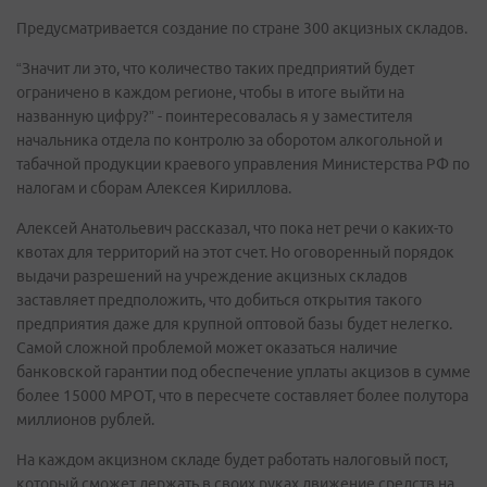
Предусматривается создание по стране 300 акцизных складов.
“Значит ли это, что количество таких предприятий будет
ограничено в каждом регионе, чтобы в итоге выйти на
названную цифру?” - поинтересовалась я у заместителя
начальника отдела по контролю за оборотом алкогольной и
табачной продукции краевого управления Министерства РФ по
налогам и сборам Алексея Кириллова.
Алексей Анатольевич рассказал, что пока нет речи о каких-то
квотах для территорий на этот счет. Но оговоренный порядок
выдачи разрешений на учреждение акцизных складов
заставляет предположить, что добиться открытия такого
предприятия даже для крупной оптовой базы будет нелегко.
Самой сложной проблемой может оказаться наличие
банковской гарантии под обеспечение уплаты акцизов в сумме
более 15000 МРОТ, что в пересчете составляет более полутора
миллионов рублей.
На каждом акцизном складе будет работать налоговый пост,
который сможет держать в своих руках движение средств на