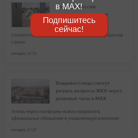
в MAX!
Регионам России
предложили активнее
Подпишитесь
запрещать вейпы
сейчас!
Соответствующие законы уже приняли пять субъектов
страны
сегодня, 22:33
Владивостокцы смогут
решать вопросы ЖКХ через
домовые чаты в МАХ
Теперь через платформу можно направлять
официальные обращения в управляющую компанию
сегодня, 21:27