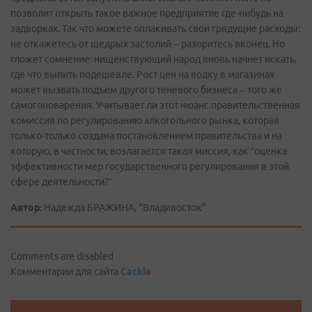
позволит открыть такое важное предприятие где-нибудь на
задворках. Так что можете оплакивать свои грядущие расходы:
не откажетесь от щедрых застолий – разоритесь вконец. Но
гложет сомнение: нищенствующий народ вновь начнет искать,
где что выпить подешевле. Рост цен на водку в магазинах
может вызвать подъем другого теневого бизнеса – того же
самогоноварения. Учитывает ли этот нюанс правительственная
комиссия по регулированию алкогольного рынка, которая
только-только создана постановлением правительства и на
которую, в частности, возлагается такая миссия, как “оценка
эффективности мер государственного регулирования в этой
сфере деятельности?”
Автор:
Надежда БРАЖИНА, "Владивосток"
Comments are disabled
Комментарии для сайта
Cackl
e