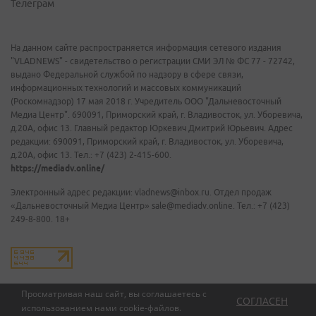
Телеграм
На данном сайте распространяется информация сетевого издания
"VLADNEWS" - свидетельство о регистрации СМИ ЭЛ № ФС 77 - 72742,
выдано Федеральной службой по надзору в сфере связи,
информационных технологий и массовых коммуникаций
(Роскомнадзор) 17 мая 2018 г. Учредитель ООО "Дальневосточный
Медиа Центр". 690091, Приморский край, г. Владивосток, ул. Уборевича,
д.20А, офис 13. Главный редактор Юркевич Дмитрий Юрьевич. Адрес
редакции: 690091, Приморский край, г. Владивосток, ул. Уборевича,
д.20А, офис 13. Тел.: +7 (423) 2-415-600.
https://mediadv.online/
Электронный адрес редакции: vladnews@inbox.ru. Отдел продаж
«Дальневосточный Медиа Центр» sale@mediadv.online. Тел.: +7 (423)
249-8-800. 18+
Просматривая наш сайт, вы соглашаетесь с
СОГЛАСЕН
использованием нами
cookie-файлов
.