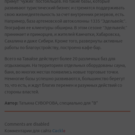
примут “чужих” постояльцев. Но такие базы, которые
развивают туристический бизнес и стремятся поддерживать
свою жизнедеятельность за счет внутренних резервов, есть.
Например, база артемовской автоколонны 1335 “Эдельвейс”.
География ее клиентуры обширна. В этом сезоне “Эдельвейс”
принимает и приморцев, и жителей Камчатки, Хабаровска,
Сахалина и даже Сибири. Кроме того, развернуты активные
работы по благоустройству, построено кафе-бар.
Всего на Тавайзе действует более 20 различных баз для
отдыхающих. На территориях отдельных оборудованы сауна,
баня, во многих местах появились новые торговые точки.
Немногие базы успешно развиваются, большинство берегут
то, что есть, и ждут благих перемен и разумных действий со
стороны властей.
Автор:
Татьяна СУВОРОВА, специально для "В"
Comments are disabled
Комментарии для сайта
Cackl
e