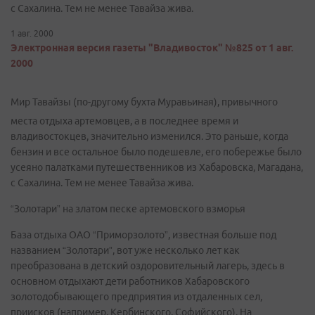
с Сахалина. Тем не менее Тавайза жива.
1 авг. 2000
Электронная версия газеты "Владивосток" №825 от 1 авг.
2000
Мир Тавайзы (по-другому бухта Муравьиная), привычного
места отдыха артемовцев, а в последнее время и
владивостокцев, значительно изменился. Это раньше, когда
бензин и все остальное было подешевле, его побережье было
усеяно палатками путешественников из Хабаровска, Магадана,
с Сахалина. Тем не менее Тавайза жива.
“Золотари” на златом песке артемовского взморья
База отдыха ОАО “Приморзолото”, известная больше под
названием “Золотари”, вот уже несколько лет как
преобразована в детский оздоровительный лагерь, здесь в
основном отдыхают дети работников Хабаровского
золотодобывающего предприятия из отдаленных сел,
приисков (например, Кербинского, Софийского). На