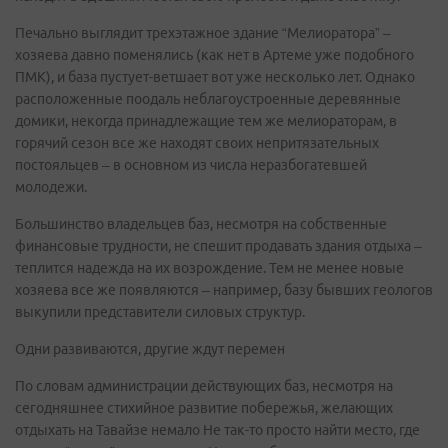
Печально выглядит трехэтажное здание “Мелиоратора” –
хозяева давно поменялись (как нет в Артеме уже подобного
ПМК), и база пустует-ветшает вот уже несколько лет. Однако
расположенные поодаль неблагоустроенные деревянные
домики, некогда принадлежащие тем же мелиораторам, в
горячий сезон все же находят своих непритязательных
постояльцев – в основном из числа неразбогатевшей
молодежи.
Большинство владельцев баз, несмотря на собственные
финансовые трудности, не спешит продавать здания отдыха –
теплится надежда на их возрождение. Тем не менее новые
хозяева все же появляются – например, базу бывших геологов
выкупили представители силовых структур.
Одни развиваются, другие ждут перемен
По словам администрации действующих баз, несмотря на
сегодняшнее стихийное развитие побережья, желающих
отдыхать на Тавайзе немало Не так-то просто найти место, где