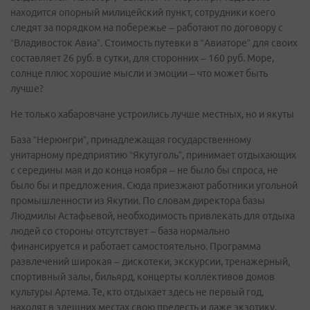
находится опорный милицейский пункт, сотрудники коего
следят за порядком на побережье – работают по договору с
“Владивосток Авиа”. Стоимость путевки в “Авиаторе” для своих
составляет 26 руб. в сутки, для сторонних – 160 руб. Море,
солнце плюс хорошие мысли и эмоции – что может быть
лучше?
Не только хабаровчане устроились лучше местных, но и якуты
База “Нерюнгри”, принадлежащая государственному
унитарному предприятию “Якутуголь”, принимает отдыхающих
с середины мая и до конца ноября – не было бы спроса, не
было бы и предложения. Сюда приезжают работники угольной
промышленности из Якутии. По словам директора базы
Людмилы Астафьевой, необходимость привлекать для отдыха
людей со стороны отсутствует – база нормально
финансируется и работает самостоятельно. Программа
развлечений широкая – дискотеки, экскурсии, тренажерный,
спортивный залы, бильярд, концерты коллективов домов
культуры Артема. Те, кто отдыхает здесь не первый год,
находят в здешних местах свою прелесть и даже экзотику.