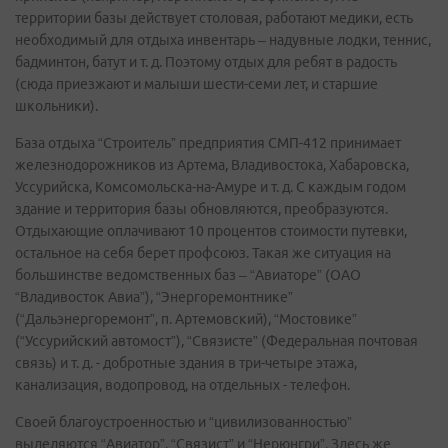
территории базы действует столовая, работают медики, есть
необходимый для отдыха инвентарь – надувные лодки, теннис,
бадминтон, батут и т. д. Поэтому отдых для ребят в радость
(сюда приезжают и малыши шести-семи лет, и старшие
школьники).
База отдыха “Строитель” предприятия СМП-412 принимает
железнодорожников из Артема, Владивостока, Хабаровска,
Уссурийска, Комсомольска-на-Амуре и т. д. С каждым годом
здание и территория базы обновляются, преобразуются.
Отдыхающие оплачивают 10 процентов стоимости путевки,
остальное на себя берет профсоюз. Такая же ситуация на
большинстве ведомственных баз – “Авиаторе” (ОАО
“Владивосток Авиа”), “Энергоремонтнике”
(“Дальэнергоремонт”, п. Артемовский), “Мостовике”
(“Уссурийский автомост”), “Связисте” (Федеральная почтовая
связь) и т. д. - добротные здания в три-четыре этажа,
канализация, водопровод, на отдельных - телефон.
Своей благоустроенностью и “цивилизованностью”
выделяются “Авиатор”, “Связист” и “Нерюнгри”. Здесь же