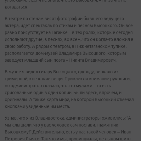
улыбками… Если не знать, что это Высоцкий, – ни за что не
догадаться.
В театре по стенам висят фотографии бывшего ведущего
актера, идет спектакль по стихам и песням Высоцкого. Он все
равно присутствует на Таганке – в тех ролях, которые сегодня
исполняют другие, в песнях, во всем, что он когда-то вложил в
свою работу. А рядом с театром, в Нижнетаганском тупике,
располагается дом-музей Владимира Высоцкого, которым
заведует младший сын поэта – Никита Владимирович.
В музее я видел гитару Высоцкого, одежду, зеркало из
гримерной, кое-какие вещи. Привлекли внимание рукописи,
но администратор сказала, что это муляжи – то есть
срисованные один в один копии. Были здесь, впрочем, и
оригиналы. А также карта мира, на которой Высоцкий отмечал
кнопками увиденные им места.
Узнав, что я из Владивостока, администраторы оживились: “А
мы слышали, что у вас человек сам поставил памятник
Высоцкому!” Действительно, есть у нас такой человек – Иван
Петрович Лычко. Так что и мы, провинциалы, не лыком шиты.