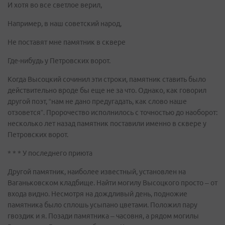
И хотя во все светлое верил,
Например, в наш советский народ,
Не поставят мне памятник в сквере
Где-нибудь у Петровских ворот.
Когда Высоцкий сочинил эти строки, памятник ставить было
действительно вроде бы еще не за что. Однако, как говорил
другой поэт, “нам не дано предугадать, как слово наше
отзовется”. Пророчество исполнилось с точностью до наоборот:
несколько лет назад памятник поставили именно в сквере у
Петровских ворот.
* * * У последнего приюта
Другой памятник, наиболее известный, установлен на
Ваганьковском кладбище. Найти могилу Высоцкого просто – от
входа видно. Несмотря на дождливый день, подножие
памятника было сплошь усыпано цветами. Положил пару
гвоздик и я. Позади памятника – часовня, а рядом могилы