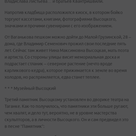
Владислава Листьева… и братьев Квантришвили.
Напротив кладбища расположился киоск, в котором бойко
торгуют кассетами, книгами, фотографиями Высоцкого,
значками и прочими сувенирами с его изображением.
От Ваганькова пешком можно дойти до Малой Грузинской, 28 –
дома, где Владимир Семенович прожил свои последние пять
лет. Сейчас там живет Нина Максимовна Высоцкая, мать поэта
и артиста. Со стороны улицы висит мемориальная доска и
подрастает стланик – северное растение (нечто вроде
карликового кедра), которое прижимается к земле во время
холодов, но распрямляется, едва станет теплее.
* * * Музейный Высоцкий
Третий памятник Высоцкому установлен во дворике театра на
Таганке. Как-то получилось, что памятники эти больше ругают,
чем хвалят, и дело тут, вероятно, не в уровне мастерства
скульпторов, а в личности Высоцкого. Он и сам предвидел это
в песне “Памятник”: