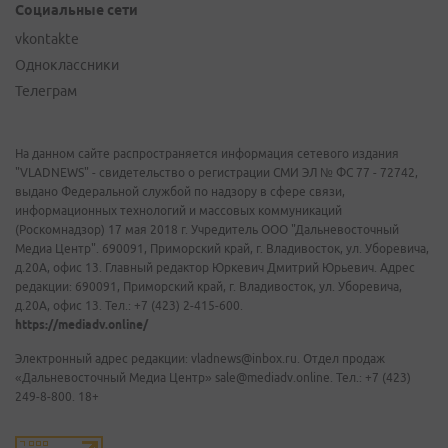
Социальные сети
vkontakte
Одноклассники
Телеграм
На данном сайте распространяется информация сетевого издания
"VLADNEWS" - свидетельство о регистрации СМИ ЭЛ № ФС 77 - 72742,
выдано Федеральной службой по надзору в сфере связи,
информационных технологий и массовых коммуникаций
(Роскомнадзор) 17 мая 2018 г. Учредитель ООО "Дальневосточный
Медиа Центр". 690091, Приморский край, г. Владивосток, ул. Уборевича,
д.20А, офис 13. Главный редактор Юркевич Дмитрий Юрьевич. Адрес
редакции: 690091, Приморский край, г. Владивосток, ул. Уборевича,
д.20А, офис 13. Тел.: +7 (423) 2-415-600.
https://mediadv.online/
Электронный адрес редакции: vladnews@inbox.ru. Отдел продаж
«Дальневосточный Медиа Центр» sale@mediadv.online. Тел.: +7 (423)
249-8-800. 18+