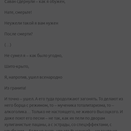
Саван сдернули – как я обужен,
Нате, смерьте!
Неужели такой я вам нужен
После смерти?
(…)
Не сумел я – как было угодно,
Шито-крыто,
Я, напротив, ушел всенародно
Из гранита!
И точно – ушел. А его туда продолжают загонять. То делают из
него борца с режимом, то – мученика тоталитаризма, то –
алкоголика… Только не настоящего, не живого Высоцкого. И
даже поют его песни – не так, как их пели по дворам
хулиганистые пацаны, а с эстрады, со спецэффектами, с