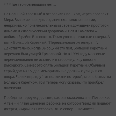
* * * Где твои семнадцать лет…
На Большой Каретный я отправился пешком, через проспект
Мира. Высокие нарядные здания сменились старыми,
неяркими, но привлекательными своей домашней простотой
домами и классическими двориками. Вот и Самотека –
любимый район Высоцкого. Тихая улочка, тенистые скверы. А
вот и Большой Каретный. “Переименован он теперь…”.
Действительно, когда Высоцкий это пел, Большой Каретный
переулок был улицей Ермоловой. Но в 1994 году массовые
переименования не оставили в стороне улицу юности
Высоцкого. Сейчас это опять Большой Каретный. Обычный
серый дом № 15, две мемориальные доски – с улицы и со
двора. Если и вправду “тот полжизни потерял”, кто не бывал на
Большом Каретном, то я теперь могу сказать, что приобрел
полжизни.
Пройдя по переулку дальше, как раз окажешься на Петровке.
А там – и пятая швейная фабрика, на которой “вряд ли пошьют”
джерси, и мрачная Петровка, 38. И сквер… Помните?