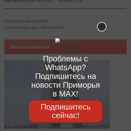
Автор:
Василий АВЧЕНКО, "Владивосток"
Comments are disabled
Комментарии для сайта
Cackl
e
Важные новости
Проблемы с
WhatsApp?
Подпишитесь на
новости Приморья
в MAX!
Подпишитесь
сейчас!