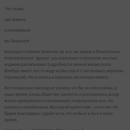
“Не скажу
про живых,
а покойников
мы бережем”
Высоцкого помнят. Конечно, не все так мирно и безмятежно.
Новоявленные “друзья” рассказывают о прошлом, желтые
издания раскапывают подробности личной жизни поэта.
Вообще имеет место мода на Высоцкого (несколько, впрочем,
поутихшая). Но осталась и хорошая, настоящая память.
Вот только уже никогда не узнаем, что бы он спел сейчас, в
наше время, когда общество закипело и раскололось, когда
жизнь превратилась в выживание, когда рухнуло все, что
казалось незыблемым. Высоцкий нужен нам – и его нет. Но
будем благодарны судьбе за то, что он был, и был в наше
время.