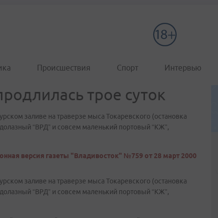
ика
Происшествия
Спорт
Интервью
продлилась трое суток
урском заливе на траверзе мыса Токаревского (остановка
водолазный “ВРД” и совсем маленький портовый “КЖ”,
онная версия газеты "Владивосток" №759 от 28 март 2000
урском заливе на траверзе мыса Токаревского (остановка
водолазный “ВРД” и совсем маленький портовый “КЖ”,