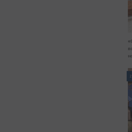
«
в
н
2