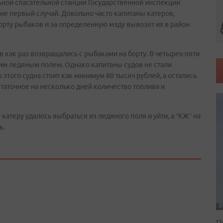
ьной спасательной станции Государственной инспекции
не первый случай. Довольно часто капитаны катеров,
порту рыбаков и за определенную мзду вывозят их в район
в как раз возвращались с рыбаками на борту. В четырех-пяти
им ледяным полем. Однако капитаны судов не стали
 этого судна стоит как минимум 80 тысяч рублей, а остались
статочное на несколько дней количество топлива и
катеру удалось выбраться из ледяного поля и уйти, а “КЖ” на
ь.
П