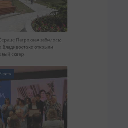
Сердце Патрокла» забилось:
о Владивостоке открыли
овый сквер
3 фото