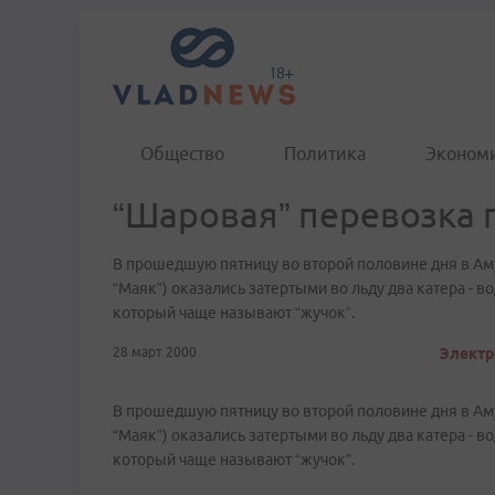
Общество
Политика
Эконом
“Шаровая” перевозка 
В прошедшую пятницу во второй половине дня в Ам
“Маяк”) оказались затертыми во льду два катера - 
который чаще называют “жучок”.
28 март 2000
Электр
В прошедшую пятницу во второй половине дня в Ам
“Маяк”) оказались затертыми во льду два катера - 
который чаще называют “жучок”.