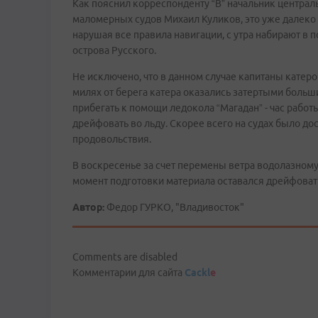
Как пояснил корреспонденту “В” начальник централ
маломерных судов Михаил Куликов, это уже далеко 
нарушая все правила навигации, с утра набирают в 
острова Русского.
Не исключено, что в данном случае капитаны катеро
милях от берега катера оказались затертыми больш
прибегать к помощи ледокола “Магадан” - час работы
дрейфовать во льду. Скорее всего на судах было до
продовольствия.
В воскресенье за счет перемены ветра водолазному 
момент подготовки материала оставался дрейфоват
Автор:
Федор ГУРКО, "Владивосток"
Comments are disabled
Комментарии для сайта
Cackl
e