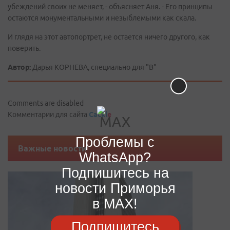
убеждений своих не меняет, - объясняет Аня. - Его принципы
остаются монументальными и незыблемыми как скала.
И глядя на этот автопортрет, не остается ничего другого, как
поверить.
Автор:
Дарья КОРНЕВА, специально для "В"
Comments are disabled
Комментарии для сайта
Cackl
e
Проблемы с
Важные новости
WhatsApp?
Подпишитесь на
новости Приморья
в MAX!
Подпишитесь