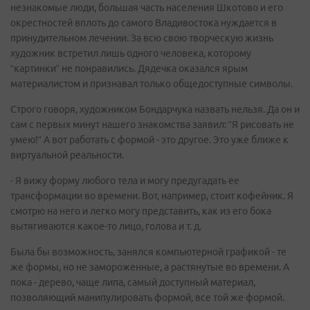
незнакомые люди, большая часть населения Шкотово и его
окрестностей вплоть до самого Владивостока нуждается в
принудительном лечении. За всю свою творческую жизнь
художник встретил лишь одного человека, которому
“картинки” не понравились. Дядечка оказался ярым
материалистом и признавал только общедоступные символы.
Строго говоря, художником Бондарчука назвать нельзя. Да он и
сам с первых минут нашего знакомства заявил: “Я рисовать не
умею!” А вот работать с формой - это другое. Это уже ближе к
виртуальной реальности.
- Я вижу форму любого тела и могу предугадать ее
трансформации во времени. Вот, например, стоит кофейник. Я
смотрю на него и легко могу представить, как из его бока
вытягиваются какое-то лицо, голова и т. д.
Была бы возможность, занялся компьютерной графикой - те
же формы, но не замороженные, а растянутые во времени. А
пока - дерево, чаще липа, самый доступный материал,
позволяющий манипулировать формой, все той же формой.