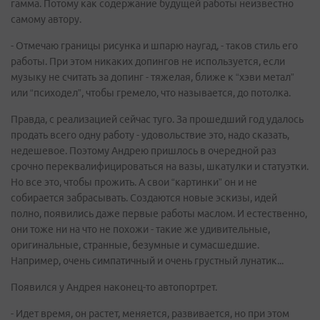
гамма. Потому как содержание будущей работы неизвестно
самому автору.
- Отмечаю границы рисунка и шпарю наугад, - таков стиль его
работы. При этом никаких допингов не используется, если
музыку не считать за допинг - тяжелая, ближе к “хэви метал”
или “психодел”, чтобы гремело, что называется, до потолка.
Правда, с реализацией сейчас туго. За прошедший год удалось
продать всего одну работу - удовольствие это, надо сказать,
недешевое. Поэтому Андрею пришлось в очередной раз
срочно переквалифицироваться на вазы, шкатулки и статуэтки.
Но все это, чтобы прожить. А свои “картинки” он и не
собирается забрасывать. Создаются новые эскизы, идей
полно, появились даже первые работы маслом. И естественно,
они тоже ни на что не похожи - такие же удивительные,
оригинальные, странные, безумные и сумасшедшие.
Например, очень симпатичный и очень грустный лунатик...
Появился у Андрея наконец-то автопортрет.
- Идет время, он растет, меняется, развивается, но при этом