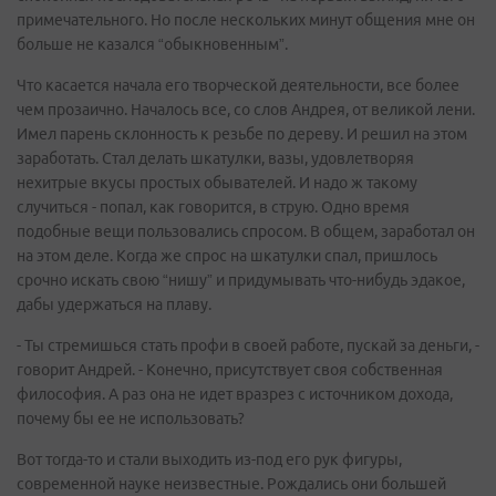
примечательного. Но после нескольких минут общения мне он
больше не казался “обыкновенным”.
Что касается начала его творческой деятельности, все более
чем прозаично. Началось все, со слов Андрея, от великой лени.
Имел парень склонность к резьбе по дереву. И решил на этом
заработать. Стал делать шкатулки, вазы, удовлетворяя
нехитрые вкусы простых обывателей. И надо ж такому
случиться - попал, как говорится, в струю. Одно время
подобные вещи пользовались спросом. В общем, заработал он
на этом деле. Когда же спрос на шкатулки спал, пришлось
срочно искать свою “нишу” и придумывать что-нибудь эдакое,
дабы удержаться на плаву.
- Ты стремишься стать профи в своей работе, пускай за деньги, -
говорит Андрей. - Конечно, присутствует своя собственная
философия. А раз она не идет вразрез с источником дохода,
почему бы ее не использовать?
Вот тогда-то и стали выходить из-под его рук фигуры,
современной науке неизвестные. Рождались они большей