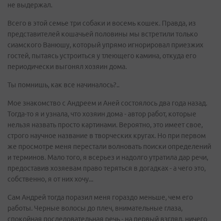
не выдержал.
Всего в этой семье три собаки и восемь кошек. Правда, из
представителей кошачьей половины мы встретили только
сиамского Ванюшу, который упрямо игнорировал приезжих
гостей, пытаясь устроиться у тлеющего камина, откуда его
периодически выгонял хозяин дома.
Ты помнишь, как все начиналось?..
Мое знакомство с Андреем и Аней состоялось два года назад.
Тогда-то я и узнала, что хозяин дома - автор работ, которые
нельзя назвать просто картинами. Вероятно, это имеет свое,
строго научное название в творческих кругах. Но при первом
же просмотре меня перестали волновать поиски определений
и терминов. Мало того, я всерьез и надолго утратила дар речи,
предоставив хозяевам право теряться в догадках - а чего это,
собственно, я от них хочу...
Сам Андрей тогда поразил меня гораздо меньше, чем его
работы. Черные волосы до плеч, внимательные глаза,
спокойная последовательная речь - на первый взгляд, ничего