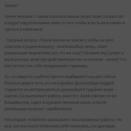
Зачем?
Зачем человек с таким поразительным упорством столько лет
колдует над поленьями, вместо того чтобы класть их в камин и
греться у камелька?
- Трудный вопрос. Порой жизни не хватает, чтобы на него
ответить. Сродни вопросу - зачем вообще жить... Идет
реализация творческих сил, что же еще? Человек выступает в
роли рупора, зачастую действительно не осознавая - зачем? Это
уже потом сам себе придумывает причины.
То, что чаще его работы просто подбирают под цвет обоев
богатые дяди и тети, его не коробит. Да и вообще Андрей
старается не интересоваться дальнейшей судьбой своих
картин. Он выполняет работу, вместе с Аней отвозит ее во
Владивосток, сдает в художественный салон, а после
реализации получает заработанное.
Некоторые любители заказывают эксклюзивные работы. Но
все, что они могут позволить себе пожелать, это цветовая