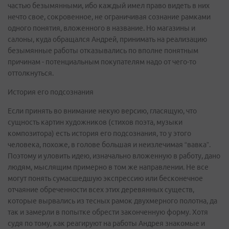
частью безымянными, ибо каждый имел право видеть в них
нечто свое, сокровенное, не ограничивая сознание рамками
одного понятия, вложенного в название. Но магазины и
салоны, куда обращался Андрей, принимать на реализацию
безымянные работы отказывались по вполне понятным
причинам - потенциальным покупателям надо от чего-то
оттолкнуться.
История его подсознания
Если принять во внимание некую версию, гласящую, что
сущность картин художников (стихов поэта, музыки
композитора) есть история его подсознания, то у этого
человека, похоже, в голове большая и неизлечимая “вавка”.
Поэтому и уловить идею, изначально вложенную в работу, дано
людям, мыслящим примерно в том же направлении. Не все
могут понять сумасшедшую экспрессию или бесконечное
отчаяние обреченности всех этих деревянных существ,
которые вырвались из тесных рамок двухмерного полотна, да
так и замерли в попытке обрести законченную форму. Хотя
судя по тому, как реагируют на работы Андрея знакомые и