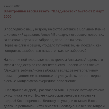
2 март 2000
Электронная версия газеты "Владивосток" №746 от 2 март
2000
В последнюю нашу встречу на фотовыставке в Большом Камне
шкотовский художник Андрей Бондарчук огорошил новостью:
“Я-то свои “картинки” забросил, перешел на вазы”.
Поразмыслив и решив, что дело тут нечисто, мы поехали, как
говорится, разобраться на месте - как так забросил?!
На лестничной площадке нас встретила Аня, жена Андрея, его
муза и продюсер по совместительству. Бросив через плечо:
“Заходите, ребята,” - она выбежала вслед за нетерпеливым
псом, тянувшим ее на поводке на улицу. Итак, новость первая -
в семье Бондарчуков очередное пополнение.
- Пса принес Андрей, - рассказала Аня. - Принес, потому что сам
он идти уже не мог. Более худого животного я в жизни не
видела! Кто-то привязал беднягу на улице и оставил. Взять
долго не решались - и так живется несладко. Но все же Андрей