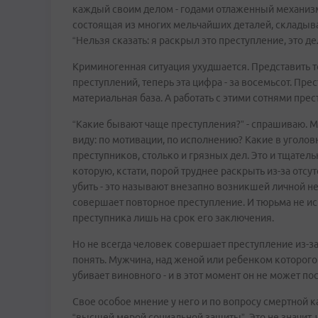
каждый своим делом - годами отлаженный механизм. 
состоящая из многих мельчайших деталей, складыв
“Нельзя сказать: я раскрыл это преступление, это де
Криминогенная ситуация ухудшается. Представить то
преступлений, теперь эта цифра - за восемьсот. Пре
материальная база. А работать с этими сотнями прес
“Какие бывают чаще преступления?” - спрашиваю. 
виду: по мотивации, по исполнению? Какие в уголовн
преступников, столько и грязных дел. Это и тщател
которую, кстати, порой труднее раскрыть из-за отсу
убить - это называют внезапно возникшей личной н
совершает повторное преступление. И тюрьма не ис
преступника лишь на срок его заключения.
Но не всегда человек совершает преступление из-з
понять. Мужчина, над женой или ребенком которого
убивает виновного - и в этот момент он не может по
Свое особое мнение у него и по вопросу смертной к
“высшей мерой социальной защиты”. Это не значит, ч