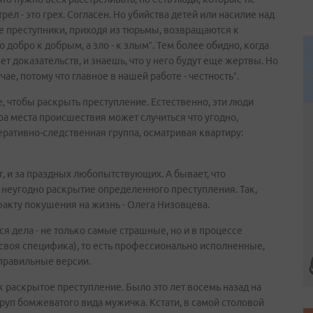
ел - это грех. Согласен. Но убийства детей или насилие над
 преступники, приходя из тюрьмы, возвращаются к
о добро к добрым, а зло - к злым”. Тем более обидно, когда
ет доказательств, и знаешь, что у него будут еще жертвы. Но
е, потому что главное в нашей работе - честность”.
, чтобы раскрыть преступление. Естественно, эти люди
ра места происшествия может случиться что угодно,
ративно-следственная группа, осматривая квартиру:
ег, и за праздных любопытствующих. А бывает, что
о неугодно раскрытие определенного преступления. Так,
акту покушения на жизнь - Олега Низовцева.
я дела - не только самые страшные, но и в процессе
 своя специфика), то есть профессионально исполненные,
правильные версии.
к раскрытое преступление. Было это лет восемь назад на
руп бомжеватого вида мужичка. Кстати, в самой столовой