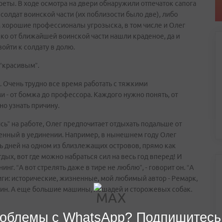
ареты. В ходе осмотра на двери обнаружили отпечаток сапога
солдат воинской части (их поблизости было две), либо
м хорошие профессионалы угрозыска, в том числе и Олег
еко от ближайшей воинской части нашли краденое, да и
ойти к солдату в долю.
“красивым”.
я. Очень трудно все время работать с тяжкими
- от бомжа до профессора. Каждого нужно понять, от
но узнать причину.
ь” на работе, Олег предпочитает отдыхать подальше от
енный в уединении. Например, в нынешнем году Олег
ть дней на одном из близлежащих островов, прямо как
тдых, вот где можно набраться сил на весь год вперед! И
инг. “А вот стрелять даже в тире не люблю”, - говорит он. “А
ги: исторические, жизненные, мой любимый автор - Ремарк,
ин. А еще большие машины, лошадей и сторожевых собак.
облемы с WhatsApp? Подпишитесь