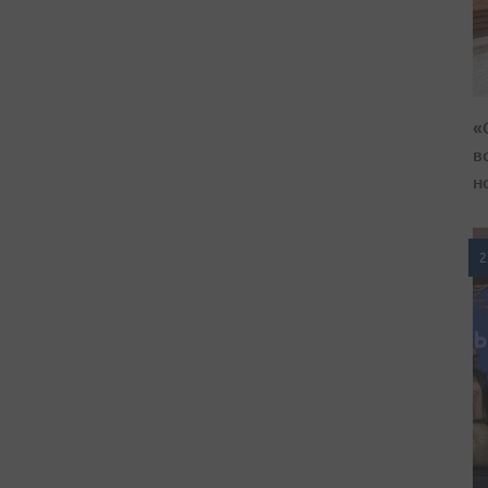
«
в
н
2