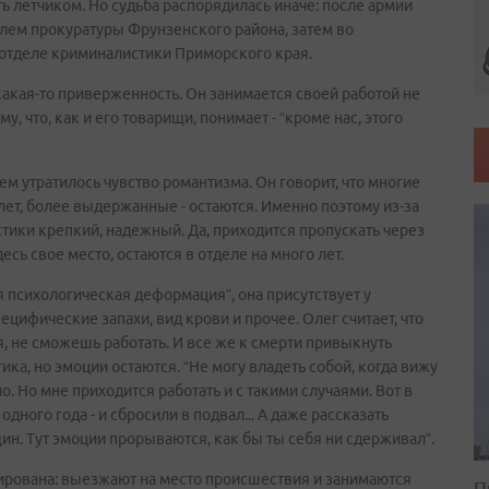
ть летчиком. Но судьба распорядилась иначе: после армии
елем прокуратуры Фрунзенского района, затем во
в отделе криминалистики Приморского края.
 какая-то приверженность. Он занимается своей работой не
у, что, как и его товарищи, понимает - “кроме нас, этого
ем утратилось чувство романтизма. Он говорит, что многие
ет, более выдержанные - остаются. Именно поэтому из-за
тики крепкий, надежный. Да, приходится пропускать через
десь свое место, остаются в отделе на много лет.
я психологическая деформация”, она присутствует у
пецифические запахи, вид крови и прочее. Олег считает, что
я, не сможешь работать. И все же к смерти привыкнуть
ка, но эмоции остаются. “Не могу владеть собой, когда вижу
но. Но мне приходится работать и с такими случаями. Вот в
дного года - и сбросили в подвал... А даже рассказать
н. Тут эмоции прорываются, как бы ты себя ни сдерживал”.
ирована: выезжают на место происшествия и занимаются
П