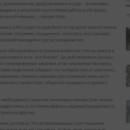
Доказательства, представляемые в суде, - это мозаика,
и
ающаяся в результате кропотливой работы всей группы.
17
ло целой команды”, - говорит Олег.
лько: в 80-х годах по краю было за год около трехсот тяжких
ступник стал умнее, изощреннее, зачастую у него хорошая
туплений приходится горстке специалистов...
Меня обезоруживают встречным вопросом: “Что вы имеете в
ом кодексе есть - все бывают”. Да, действительно, сколько
ьно спланированные заказные, и так называемая бытовуха,
тствия свидетелей. А бывает, что человеку просто захотелось
еприязнью. Человек, однажды преступивший грань, часто
правляет, считает Олег. Общество защищено от данного
а необузданного зверства. Некоторых, говорит Олег, можно
 надругались, в состоянии аффекта, ведомый жаждой мести,
ступить по-другому.
азни, расстрела. “После революции расстрел называли
то нужно всех расстреливать, но есть люди, которые не