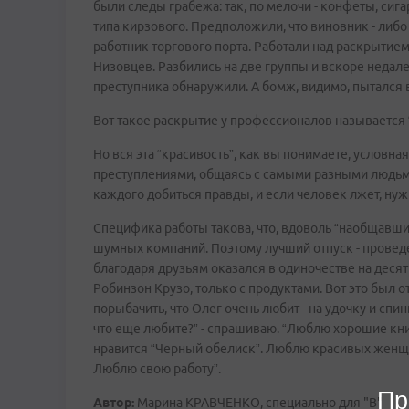
были следы грабежа: так, по мелочи - конфеты, сиг
типа кирзового. Предположили, что виновник - либо 
работник торгового порта. Работали над раскрытие
Низовцев. Разбились на две группы и вскоре недал
преступника обнаружили. А бомж, видимо, пытался в
Вот такое раскрытие у профессионалов называется 
Но вся эта “красивость”, как вы понимаете, условна
преступлениями, общаясь с самыми разными людьми 
каждого добиться правды, и если человек лжет, нуж
Специфика работы такова, что, вдоволь “наобщавшис
шумных компаний. Поэтому лучший отпуск - провед
благодаря друзьям оказался в одиночестве на деся
Робинзон Крузо, только с продуктами. Вот это был о
порыбачить, что Олег очень любит - на удочку и спинн
что еще любите?” - спрашиваю. “Люблю хорошие кни
нравится “Черный обелиск”. Люблю красивых женщ
Люблю свою работу”.
Пр
Автор:
Марина КРАВЧЕНКО, специально для "В"