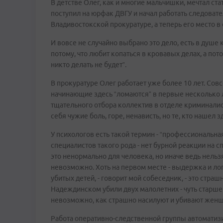
В детстве Олег, как и многие мальчишки, мечтал ста
поступил на юрфак ДВГУ и начал работать следоват
Владивостокской прокуратуре, а теперь его место 
И вовсе не случайно выбрано это дело, есть в душе
потому, что любит копаться в кровавых делах, а потом
никто делать не будет”.
В прокуратуре Олег работает уже более 10 лет. Совс
начинающие здесь “ломаются” в первые несколько л
тщательного отбора коллектив в отделе криминалис
себя чужие боль, горе, ненависть, но те, кто нашел з
У психологов есть такой термин - “профессиональна
специалистов такого рода - нет бурной реакции на с
это ненормально для человека, но иначе ведь нельз
невозможно. Хоть на первом месте - выдержка и логи
убитых детей, - говорит мой собеседник, - это страш
Надеждинском убили двух малолетних - чуть старше о
невозможно, как страшно насилуют и убивают женщи
Работа оперативно-следственной группы автоматиз