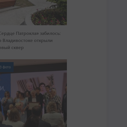
Сердце Патрокла» забилось:
о Владивостоке открыли
овый сквер
3 фото