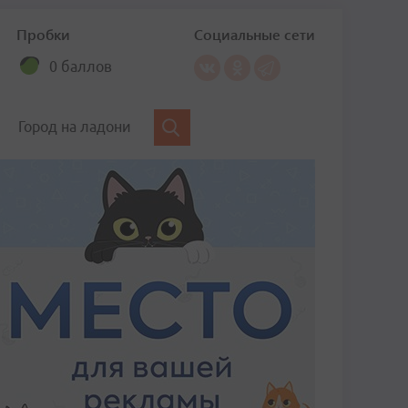
Пробки
Социальные сети
0 баллов
Город на ладони