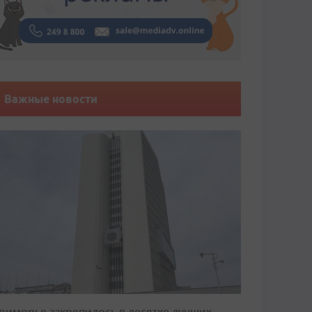
Важные новости
риморье закрепилось в десятке лучших