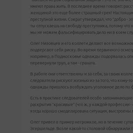
имеют права жить. В последнее время говорят: расстр
женщиной это еще более страшный грех! Настоящие
преступной жизни. Сократ утверждал, что “добро - эт
ты отпускаешь на свободу преступника, потому что н
мы не можем фальсифицировать дело ни в коем случа
Олег Низовцев и его коллеги делают все возможное
подвергают себя риску. Во время первичного осмот
например, в Подмосковье однажды подорвалась опе
перевернули труп, а там - граната.
В работе они ответственны и за себя, за своих колл
следователи рискуют жизнью из-за того, что кому-т
однажды пришлось возбуждать уголовное дело по ф
Есть в практике следователей особо запоминающиес
раскрытия “красивые” (что ж, у каждой профессии -
когда хорошо смоделирована ситуация, выстроены 
Олег привел в пример негромкое, но в течение суто
Эгершельде. Возле какой-то столовой обнаружили т