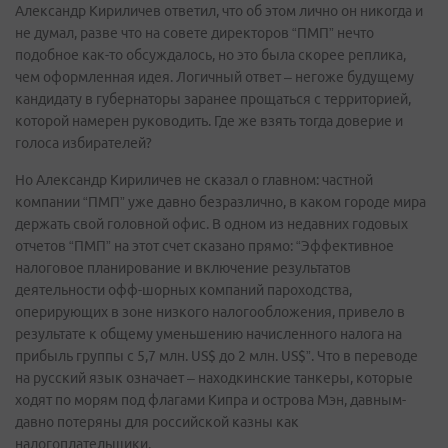
Александр Кириличев ответил, что об этом лично он никогда и
не думал, разве что на совете директоров “ПМП” нечто
подобное как-то обсуждалось, но это была скорее реплика,
чем оформленная идея. Логичный ответ – негоже будущему
кандидату в губернаторы заранее прощаться с территорией,
которой намерен руководить. Где же взять тогда доверие и
голоса избирателей?
Но Александр Кириличев не сказал о главном: частной
компании “ПМП” уже давно безразлично, в каком городе мира
держать свой головной офис. В одном из недавних годовых
отчетов “ПМП” на этот счет сказано прямо: “Эффективное
налоговое планирование и включение результатов
деятельности офф-шорных компаний пароходства,
оперирующих в зоне низкого налогообложения, привело в
результате к общему уменьшению начисленного налога на
прибыль группы с 5,7 млн. US$ до 2 млн. US$”. Что в переводе
на русский язык означает – находкинские танкеры, которые
ходят по морям под флагами Кипра и острова Мэн, давным-
давно потеряны для российской казны как
налогоплательщики.