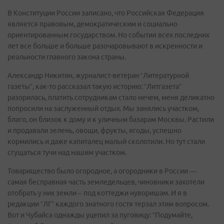
В Конституции России записано, что Российская Федерация
является правовым, демократическим и социально
ориентированным государством. Но события всех последних
лет все больше и больше разочаровывают в искренности и
реальности главного закона страны.
Александр Никитин, журналист-ветеран “Литературной
газеты”, как-то рассказал такую историю: “Литгазета”
разорилась, платить сотрудникам стало нечем, меня деликатно
попросили на заслуженный отдых. Мы занялись участком,
благо, он близок к дому и к уличным базарам Москвы. Растили
и продавали зелень, овощи, фрукты, ягоды, успешно
кормились и даже капиталец малый сколотили. Но тут стали
сгущаться тучи над нашим участком.
Товарищество было огородное, а огородники в России —
самая бесправная часть земледельцев, чиновники захотели
отобрать у них земли – под коттеджи нуворишам. И я в
редакции “ЛГ” каждого знатного гостя терзал этим вопросом.
Вот и Чубайса однажды уцепил за пуговицу: “Подумайте,