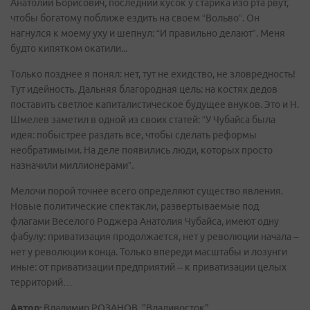
Анатолий Борисович, последний кусок у старика изо рта рвут,
чтобы богатому поближе ездить на своем “Вольво”. Он
нагнулся к моему уху и шепнул: “И правильно делают”. Меня
будто кипятком окатили...
Только позднее я понял: нет, тут не ехидство, не зловредность!
Тут идейность. Дальняя благородная цель: на костях дедов
поставить светлое капиталистическое будущее внуков. Это и Н.
Шмелев заметил в одной из своих статей: “У Чубайса была
идея: побыстрее раздать все, чтобы сделать реформы
необратимыми. На деле появились люди, которых просто
назначили миллионерами”.
Мелочи порой точнее всего определяют существо явления.
Новые политические спектакли, развертываемые под
флагами Веселого Роджера Анатолия Чубайса, имеют одну
фабулу: приватизация продолжается, нет у революции начала –
нет у революции конца. Только впереди масштабы и лозунги
иные: от приватизации предприятий – к приватизации целых
территорий…
Автор:
Владимир РОЗАНОВ, "Владивосток"