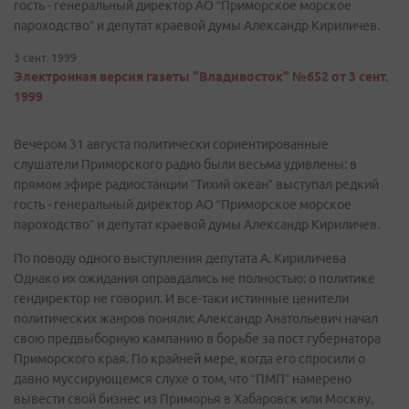
гость - генеральный директор АО “Приморское морское
пароходство” и депутат краевой думы Александр Кириличев.
3 сент. 1999
Электронная версия газеты "Владивосток" №652 от 3 сент.
1999
Вечером 31 августа политически сориентированные
слушатели Приморского радио были весьма удивлены: в
прямом эфире радиостанции “Тихий океан” выступал редкий
гость - генеральный директор АО “Приморское морское
пароходство” и депутат краевой думы Александр Кириличев.
По поводу одного выступления депутата А. Кириличева
Однако их ожидания оправдались не полностью: о политике
гендиректор не говорил. И все-таки истинные ценители
политических жанров поняли: Александр Анатольевич начал
свою предвыборную кампанию в борьбе за пост губернатора
Приморского края. По крайней мере, когда его спросили о
давно муссирующемся слухе о том, что “ПМП” намерено
вывести свой бизнес из Приморья в Хабаровск или Москву,