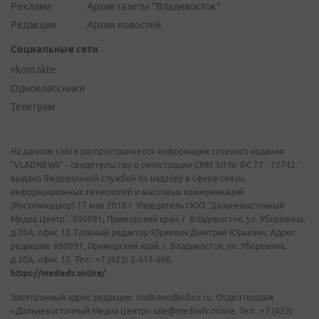
Реклама
Архив газеты "Владивосток"
Редакция
Архив новостей
Социальные сети
vkontakte
Одноклассники
Телеграм
На данном сайте распространяется информация сетевого издания
"VLADNEWS" - свидетельство о регистрации СМИ ЭЛ № ФС 77 - 72742,
выдано Федеральной службой по надзору в сфере связи,
информационных технологий и массовых коммуникаций
(Роскомнадзор) 17 мая 2018 г. Учредитель ООО "Дальневосточный
Медиа Центр". 690091, Приморский край, г. Владивосток, ул. Уборевича,
д.20А, офис 13. Главный редактор Юркевич Дмитрий Юрьевич. Адрес
редакции: 690091, Приморский край, г. Владивосток, ул. Уборевича,
д.20А, офис 13. Тел.: +7 (423) 2-415-600.
https://mediadv.online/
Электронный адрес редакции: vladnews@inbox.ru. Отдел продаж
«Дальневосточный Медиа Центр» sale@mediadv.online. Тел.: +7 (423)