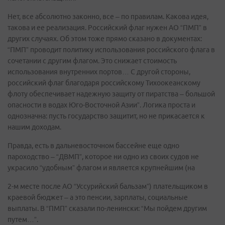
Нет, все абсолютно законно, все – по правилам. Какова идея,
такова и ее реализация. Российский флаг нужен АО “ПМП” в
других случаях. Об этом тоже прямо сказано в документах:
“ПМП” проводит политику использования российского флага в
сочетании с другим флагом. Это снижает стоимость
использования внутренних портов… С другой стороны,
российский флаг благодаря российскому Тихоокеанскому
флоту обеспечивает надежную защиту от пиратства – большой
опасности в водах Юго-Восточной Азии”. Логика проста и
однозначна: пусть государство защитит, но не прикасается к
нашим доходам.
Правда, есть в дальневосточном бассейне еще одно
пароходство – “ДВМП”, которое ни одно из своих судов не
украсило “удобным” флагом и является крупнейшим (на
2-м месте после АО “Уссурийский бальзам”) плательщиком в
краевой бюджет – а это пенсии, зарплаты, социальные
выплаты. В “ПМП” сказали по-ленински: “Мы пойдем другим
путем…”.