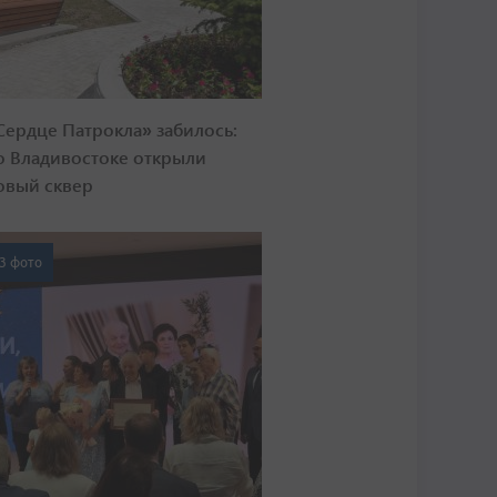
Сердце Патрокла» забилось:
о Владивостоке открыли
овый сквер
3 фото