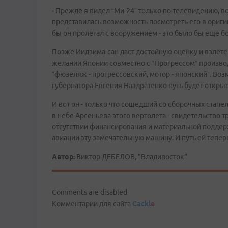
- Прежде я видел “Ми-24” только по телевидению, во 
представилась возможность посмотреть его в ориги
бы он пролетал с вооружением - это было бы еще б
Позже Иидзима-сан даст достойную оценку и взлетев
желании Японии совместно с “Прогрессом” производ
“фюзеляж - прогрессовский, мотор - японский”. Во
губернатора Евгения Наздратенко путь будет откры
И вот он - только что сошедший со сборочных стапе
в небе Арсеньева этого вертолета - свидетельство
отсутствии финансирования и материальной поддер
авиации эту замечательную машину. И путь ей теперь
Автор:
Виктор ДЕБЕЛОВ, "Владивосток"
Comments are disabled
Комментарии для сайта
Cackl
e