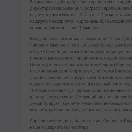
В минувшую субботу Арсеньев превратился в подоби
директора авиакомпании “Прогресс” Героя Социалис
науки и техники Николая Сазыкина. При многотысяч
из других предприятий и организаций, из Владивост
авиашоу, каких не знало Приморье.
Воздушный парад открыла знаменитая “Пчелка”, ве
Чиковым. Именно с нее в 1965 году завод начал во
вот уже блестящие возможности демонстрирует возд
пилотажных самолетов предприятия, модернизирова
Пилотирует его летчик-испытатель Андрей Обревко
и чемпиона мира по спортивному пилотажу Виктора О
другие сложнейшие фигуры высшего пилотажа легко
издали послышался знакомый и грозный рокот перв
“Летающего танка”. Да, первый из доставленных на
капитального ремонта “Летающий танк” к юбилею Н
демонстрирует свои летно-технические возможности
четырежды орденоносец, летчик-испытатель полко
Спрашиваю стоящего рядом консула Японии во Влад
нашего ударного геликоптера.