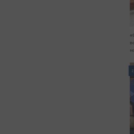
«
в
н
2