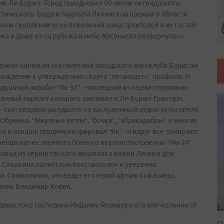
е Ле-Бурже. Город праздновал 90-летие легендарного
тического Труда и лауреата Ленинской премии в области
ном скоплении всех поколений авиастроителей и их гостей
ока и даже из-за рубежа в небе Арсеньева развернулось
домая одним из основателей заводского аэроклуба Борисом
схождение к утверждению своего “летающего” профиля. И
ушный акробат “Як-55” - последний из серии спортивно-
нный вариант которого завоевал в Ле-Бурже Гран-при.
 - сын недавно ушедшего на заслуженный отдых испытателя
бревко. “Мертвые петли”, “бочки”, “абракадабры” и многие
 и изящно продемонстрировал “Як” - и вдруг все замирают:
енца отечественного боевого вертолетостроения “Ми-24” -
 завод из черниговского авиаполка имени Ленина для
. Сазыкина полностью восстановлен и уверенно
. Символично, что ведет его герой афганской войны,
вник Владимир Хорев.
ивостоке господина Иидзиму Ясумасу о его впечатлении от
П