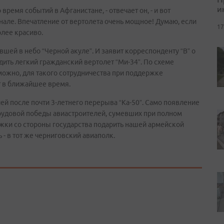
и
время событий в Афганистане, - отвечает он, - и вот
нале. Впечатление от вертолета очень мощное! Думаю, если
17
олее красиво.
шей в небо “Черной акуле”. И заявит корреспонденту “В” о
ить легкий гражданский вертолет “Ми-34”. По схеме
зможно, для такого сотрудничества при поддержке
т в ближайшее время.
лей после почти 3-летнего перерыва “Ка-50”. Само появление
 трудовой победы авиастроителей, сумевших при полном
жки со стороны государства подарить нашей армейской
 - в тот же черниговский авиаполк.