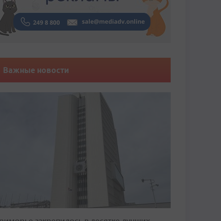
Важные новости
риморье закрепилось в десятке лучших