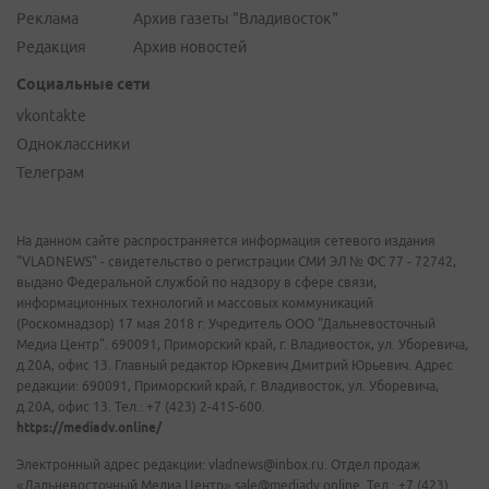
Реклама
Архив газеты "Владивосток"
Редакция
Архив новостей
Социальные сети
vkontakte
Одноклассники
Телеграм
На данном сайте распространяется информация сетевого издания
"VLADNEWS" - свидетельство о регистрации СМИ ЭЛ № ФС 77 - 72742,
выдано Федеральной службой по надзору в сфере связи,
информационных технологий и массовых коммуникаций
(Роскомнадзор) 17 мая 2018 г. Учредитель ООО "Дальневосточный
Медиа Центр". 690091, Приморский край, г. Владивосток, ул. Уборевича,
д.20А, офис 13. Главный редактор Юркевич Дмитрий Юрьевич. Адрес
редакции: 690091, Приморский край, г. Владивосток, ул. Уборевича,
д.20А, офис 13. Тел.: +7 (423) 2-415-600.
https://mediadv.online/
Электронный адрес редакции: vladnews@inbox.ru. Отдел продаж
«Дальневосточный Медиа Центр» sale@mediadv.online. Тел.: +7 (423)