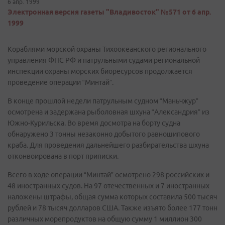
6 апр. 1999
Электронная версия газеты "Владивосток" №571 от 6 апр.
1999
Кораблями морской охраны Тихоокеанского регионального
управления ФПС РФ и патрульными судами региональной
инспекции охраны морских биоресурсов продолжается
проведение операции “Минтай”.
В конце прошлой недели патрульным судном “Маньчжур”
осмотрена и задержана рыболовная шхуна “Александрия” из
Южно-Курильска. Во время досмотра на борту судна
обнаружено 3 тонны незаконно добытого равношипового
краба. Для проведения дальнейшего разбирательства шхуна
отконвоирована в порт приписки.
Всего в ходе операции “Минтай” осмотрено 298 российских и
48 иностранных судов. На 97 отечественных и 7 иностранных
наложены штрафы, общая сумма которых составила 500 тысяч
рублей и 78 тысяч долларов США. Также изъято более 177 тонн
различных морепродуктов на общую сумму 1 миллион 300