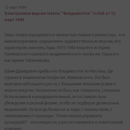
12 март 1999
Электронная версия газеты "Владивосток" №558 от 12
март 1999
Лицо театра определяется личностью главного режиссера - его
мировоззрением, ощущением, художественным вкусом, его
характером, наконец. Годы 1975-1983 вошли в историю
Приморского краевого академического театра им. Горького
как время Табачникова.
Ефим Давидович прибыл во Владивосток из Москвы, где
служил в знаменитом театре им. Маяковского. Это был
мужчина небольшого роста, с большими темными усами и
морем энергии. Человеком он был, как говорится, сложным.
Вспыльчивый и раздражительный, он отстаивал свои
убеждения в резкой форме, особо не подбирая деликатных
выражений. Он всегда бывал не в ладах с начальством, с
чиновниками от культуры. “Разве можно управлять
культурой?!” - восклицал он, и рот его кривился в язвительной
усмешке.