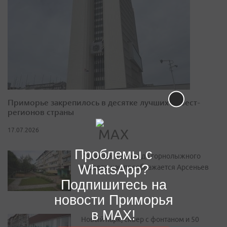
Приморье закрепилось в десятке лучших инвест-
регионов страны
17.07.2026
Проблемы с
От уютного двора до горнолыжного
WhatsApp?
курорта: как преображается Арсеньев
Подпишитесь на
новости Приморья
в MAX!
Новый парк, сквер с фонтаном и 50