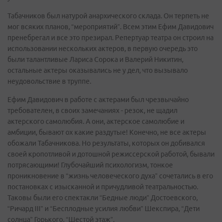
Табачников был натурой анархического склада. Он терпеть не
мог всяких планов, “мероприятий”. Всем этим Ефим Давидович
пренебрегал и все это презирал. Репертуар театра он строил на
использовании нескольких актеров, в первую очередь это
были талантливые Лариса Сорока и Валерий Никитин,
остальные актеры оказывались не у дел, что вызывало
неудовольствие в труппе.
Ефим Давидович в работе с актерами был чрезвычайно
требователен, в своих замечаниях - резок, не щадил
актерского самолюбия. А они, актерское самолюбие и
амбиции, бывают ох какие раздутые! Конечно, не все актеры
обожали Табачникова. Но результаты, которых он добивался
своей кропотливой и дотошной режиссерской работой, бывали
потрясающими! Глубочайший психологизм, тонкое
проникновение в “жизнь человеческого духа” сочетались в его
постановках с изысканной и причудливой театральностью.
Таковы были его спектакли “Бедные люди” Достоевского,
“Ричард III” и “Бесплодные усилия любви” Шекспира, “Дети
солнца” Горького, “Шестой этаж”.