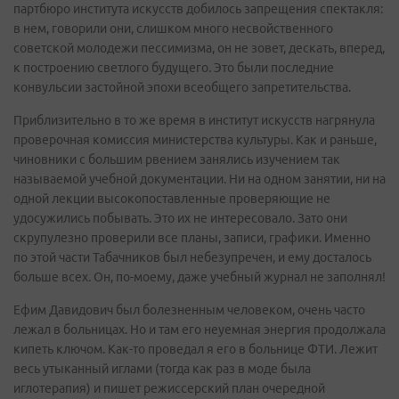
партбюро института искусств добилось запрещения спектакля:
в нем, говорили они, слишком много несвойственного
советской молодежи пессимизма, он не зовет, дескать, вперед,
к построению светлого будущего. Это были последние
конвульсии застойной эпохи всеобщего запретительства.
Приблизительно в то же время в институт искусств нагрянула
проверочная комиссия министерства культуры. Как и раньше,
чиновники с большим рвением занялись изучением так
называемой учебной документации. Ни на одном занятии, ни на
одной лекции высокопоставленные проверяющие не
удосужились побывать. Это их не интересовало. Зато они
скрупулезно проверили все планы, записи, графики. Именно
по этой части Табачников был небезупречен, и ему досталось
больше всех. Он, по-моему, даже учебный журнал не заполнял!
Ефим Давидович был болезненным человеком, очень часто
лежал в больницах. Но и там его неуемная энергия продолжала
кипеть ключом. Как-то проведал я его в больнице ФТИ. Лежит
весь утыканный иглами (тогда как раз в моде была
иглотерапия) и пишет режиссерский план очередной