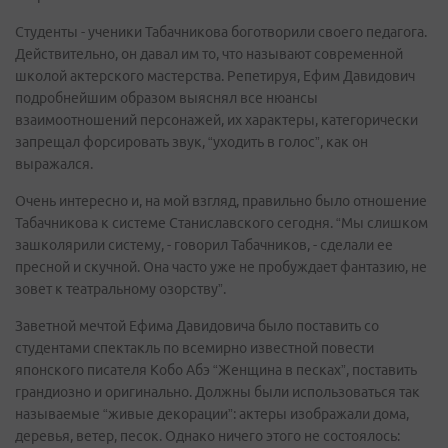
Студенты - ученики Табачникова боготворили своего педагога.
Действительно, он давал им то, что называют современной
школой актерского мастерства. Репетируя, Ефим Давидович
подробнейшим образом выяснял все нюансы
взаимоотношений персонажей, их характеры, категорически
запрещал форсировать звук, “уходить в голос”, как он
выражался.
Очень интересно и, на мой взгляд, правильно было отношение
Табачникова к системе Станиславского сегодня. “Мы слишком
зашколярили систему, - говорил Табачников, - сделали ее
пресной и скучной. Она часто уже не пробуждает фантазию, не
зовет к театральному озорству”.
Заветной мечтой Ефима Давидовича было поставить со
студентами спектакль по всемирно известной повести
японского писателя Кобо Абэ “Женщина в песках”, поставить
грандиозно и оригинально. Должны были использоваться так
называемые “живые декорации”: актеры изображали дома,
деревья, ветер, песок. Однако ничего этого не состоялось: