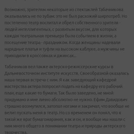
Возможно, зрителям некоторые из спектаклей Табачникова
оказывались не по зубам: это не был расхожий ширпотреб. Но
постепенно театр воспитал и обрел собственного зрителя -
людей интеллигентных, с развитым вкусом, для которых
каждая театральная премьера была событием в жизни, а
посещение театра - праздником. Когда женщины надевали
нарядные платья и туфли на высоком каблуке, а мужчины не
приходили в кроссовках и джинсах...
Табачников вел также актерско-режиссерские курсы в
Дальневосточном институте искусств. Своеобразной оказалась
наша первая встреча с ним. Я как заведующий кафедрой
мастерства актера попросил подать на кафедру его рабочий
план, еще какие-то бумаги. Так было заведено, не мной
придумано и мне лично абсолютно не нужно. Ефим Давидович
страшно возмутился, затопал ногами и закричал, что вообще не
велит пускать меня в театр. Но со временем он понял, что я
такой же враг бумагомарания, как и он, и вообще мы нашли с
ним много общего в понимании театра и природы актерского
творчества.