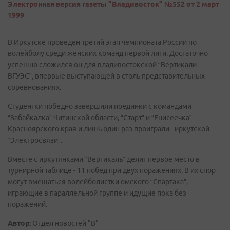
Электронная версия газеты "Владивосток" №552 от 2 март
1999
В Иркутске проведен третий этап чемпионата России по
волейболу среди женских команд первой лиги. Достаточно
успешно сложился он для владивостокской “Вертикали-
ВГУЭС”, впервые выступающей в столь представительных
соревнованиях.
Студентки победно завершили поединки с командами
“Забайкалка” Читинской области, “Старт” и “Енисеечка”
Красноярского края и лишь один раз проиграли - иркутской
“Электросвязи”.
Вместе с иркутянками “Вертикаль” делит первое место в
турнирной таблице - 11 побед при двух поражениях. В их спор
могут вмешаться волейболистки омского “Спартака”,
играющие в параллельной группе и идущие пока без
поражений.
Автор:
Отдел новостей "В"