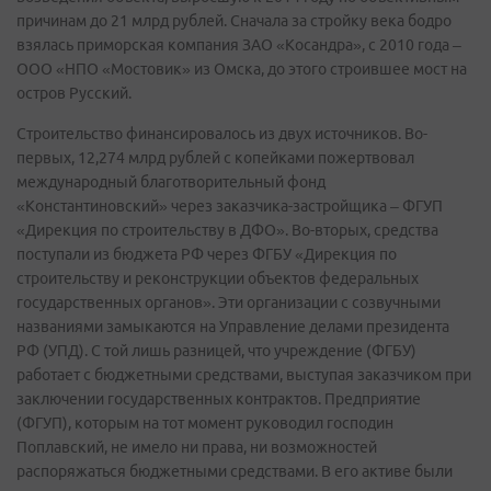
причинам до 21 млрд рублей. Сначала за стройку века бодро
взялась приморская компания ЗАО «Косандра», с 2010 года –
ООО «НПО «Мостовик» из Омска, до этого строившее мост на
остров Русский.
Строительство финансировалось из двух источников. Во-
первых, 12,274 млрд рублей с копейками пожертвовал
международный благотворительный фонд
«Константиновский» через заказчика-застройщика – ФГУП
«Дирекция по строительству в ДФО». Во-вторых, средства
поступали из бюджета РФ через ФГБУ «Дирекция по
строительству и реконструкции объектов федеральных
государственных органов». Эти организации с созвучными
названиями замыкаются на Управление делами президента
РФ (УПД). С той лишь разницей, что учреждение (ФГБУ)
работает с бюджетными средствами, выступая заказчиком при
заключении государственных контрактов. Предприятие
(ФГУП), которым на тот момент руководил господин
Поплавский, не имело ни права, ни возможностей
распоряжаться бюджетными средствами. В его активе были