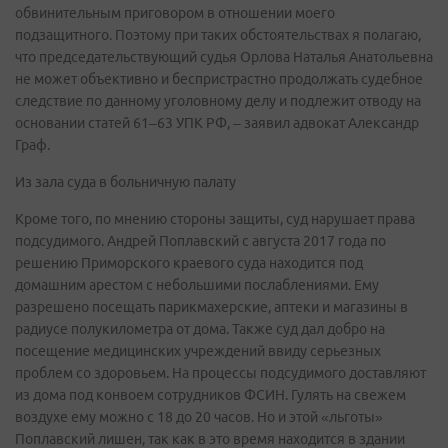
обвинительным приговором в отношении моего
подзащитного. Поэтому при таких обстоятельствах я полагаю,
что председательствующий судья Орлова Наталья Анатольевна
не может объективно и беспристрастно продолжать судебное
следствие по данному уголовному делу и подлежит отводу на
основании статей 61–63 УПК РФ, – заявил адвокат Александр
Граф.
Из зала суда в больничную палату
Кроме того, по мнению стороны защиты, суд нарушает права
подсудимого. Андрей Поплавский с августа 2017 года по
решению Приморского краевого суда находится под
домашним арестом с небольшими послаблениями. Ему
разрешено посещать парикмахерские, аптеки и магазины в
радиусе полукилометра от дома. Также суд дал добро на
посещение медицинских учреждений ввиду серьезных
проблем со здоровьем. На процессы подсудимого доставляют
из дома под конвоем сотрудников ФСИН. Гулять на свежем
воздухе ему можно с 18 до 20 часов. Но и этой «льготы»
Поплавский лишен, так как в это время находится в здании