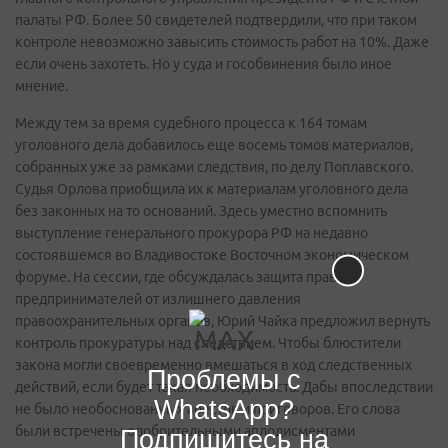
палаты РФ. Более 50 свидетелей подтвердили, что при таком
контроле невозможно завысить стоимость работ на 10%. Даже
если очень захотеть. Но у суда и гособвинения было иное
мнение.
Между тем за время судебного процесса к 164 томам
уголовного дела добавилось еще восемь томов материалов,
собранных уже за рамками следствия, по делу Поплавского.
Судья Орлова приобщила их к материалам уголовного дела
без законных на то оснований. Здесь уместно вспомнить
выступление генерального прокурора РФ на недавно
состоявшемся во Владивостоке Восточном экономическом
форуме. На сессии, где обсуждалась защита прав
предпринимателей от излишнего давления
правоохранительных органов, Юрий Чайка предложил вернуть
контроль прокуратуры над следствием. Чтобы блюстители
закона могли своевременно вмешаться в ход следственных
Проблемы с
действий, если будет такая необходимость. Дабы впоследствии
WhatsApp?
не было необоснованных арестов и приговоров. Его слова
были встречены одобрительными аплодисментами
Подпишитесь на