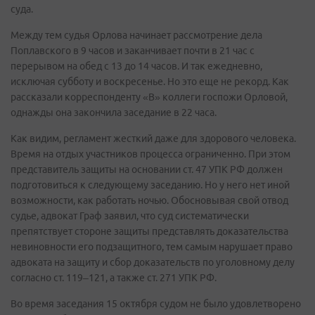
суда.
Между тем судья Орлова начинает рассмотрение дела
Поплавского в 9 часов и заканчивает почти в 21 час с
перерывом на обед с 13 до 14 часов. И так ежедневно,
исключая субботу и воскресенье. Но это еще не рекорд. Как
рассказали корреспонденту «В» коллеги госпожи Орловой,
однажды она закончила заседание в 22 часа.
Как видим, регламент жесткий даже для здорового человека.
Время на отдых участников процесса ограниченно. При этом
представитель защиты на основании ст. 47 УПК РФ должен
подготовиться к следующему заседанию. Но у него нет иной
возможности, как работать ночью. Обосновывая свой отвод
судье, адвокат Граф заявил, что суд систематически
препятствует стороне защиты представлять доказательства
невиновности его подзащитного, тем самым нарушает право
адвоката на защиту и сбор доказательств по уголовному делу
согласно ст. 119–121, а также ст. 271 УПК РФ.
Во время заседания 15 октября судом не было удовлетворено