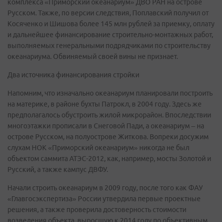
комплекса «Приморский океанариум» ДВО РАН на острове
Русском. Также, по версии следствия, Поплавский получил от
Косяченко и Шишова более 145 млн рублей за приемку, оплату
и дальнейшее финансирование строительно-монтажных работ,
выполняемых генеральными подрядчиками по строительству
океанариума. Обвиняемый своей вины не признает.
Два источника финансирования стройки
Напомним, что изначально океанариум планировали построить
на материке, в районе бухты Патрокл, в 2004 году. Здесь же
предполагалось обустроить жилой микрорайон. Впоследствии
многоэтажки прописали в Снеговой Пади, а океанариум – на
острове Русском, на полуострове Житкова. Вопреки досужим
слухам НОК «Приморский океанариум» никогда не был
объектом саммита АТЭС-2012, как, например, мосты Золотой и
Русский, а также кампус ДВФУ.
Начали строить океанариум в 2009 году, после того как ФАУ
«Главгосэкспертиза» России утвердила первые проектные
решения, а также проверила достоверность стоимости
возведения объекта, выросшую к 2014 году по объективным