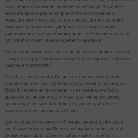
соглашение об оказании юридической помощи. По словам
адвоката, данное решение принято по согласованию с
подзащитным, поскольку он, как правозащитник, не видит
смысла в продолжении судебного следствия со своим
участием при таком однобоком процессе. Защитник попросил
суд освободить его из зала судебного заседания.
Поплавский также отказался от услуг своего адвоката в связи
с тем, что его родственники, которые заключали соглашение с
Графом, его расторгли.
И это был еще не конец. После категоричного заявления
стороны защиты судья Орлова... продолжила заседание, как
будто бы ничего не произошло. По ее мнению, это было
правомочно, так как отказ от лица, заключившего сделку с
адвокатом, в письменном виде в суд не поступил. На тот
момент стрелки показывали 21 час.
Данное решение служителя Фемиды адвокат Граф назвал
судебным произволом. По его словам, заявление в устной
форме может быть подано в любой момент судебного