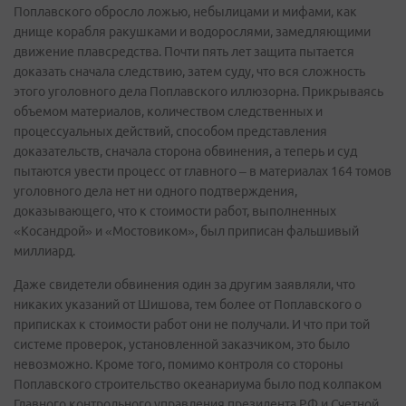
Поплавского обросло ложью, небылицами и мифами, как
днище корабля ракушками и водорослями, замедляющими
движение плавсредства. Почти пять лет защита пытается
доказать сначала следствию, затем суду, что вся сложность
этого уголовного дела Поплавского иллюзорна. Прикрываясь
объемом материалов, количеством следственных и
процессуальных действий, способом представления
доказательств, сначала сторона обвинения, а теперь и суд
пытаются увести процесс от главного – в материалах 164 томов
уголовного дела нет ни одного подтверждения,
доказывающего, что к стоимости работ, выполненных
«Косандрой» и «Мостовиком», был приписан фальшивый
миллиард.
Даже свидетели обвинения один за другим заявляли, что
никаких указаний от Шишова, тем более от Поплавского о
приписках к стоимости работ они не получали. И что при той
системе проверок, установленной заказчиком, это было
невозможно. Кроме того, помимо контроля со стороны
Поплавского строительство океанариума было под колпаком
Главного контрольного управления президента РФ и Счетной