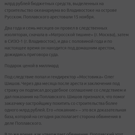
млрд рублей бюджетных средств, выделенных на
строительство океанариума во Владивостоке на острове
Русском. Поплавского арестовали 15 ноября.
Два года и семь месяцев он провел в следственных
изоляторах, сначала в «Матросской тишине» (г. Москва), затем
в СИЗО-1 (г. Владивосток), и два с половиной года и по
настоящее время он находится под домашним арестом,
дожидаясь приговора суда.
Подарок ценой в миллиард
Под следствие попал и гендиректор «Мостовика» Олег
Шишов. Через два месяца после ареста и заключения под
стражу он подписал досудебное соглашение со следствием и
дал показания на Поплавского. Шишов признался, что помог
заказчику-застройщику похитить со строительства более
одного млрд рублей. Его «покаяние» – это вся доказательная
база, которой на сегодня располагает сторона обвинения в
деле Поплавского.
В то же время, как утверждает обвинение, Поплавский этот