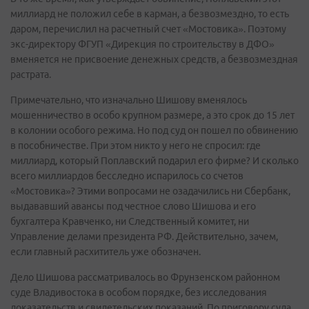
миллиард не положил себе в карман, а безвозмездно, то есть
даром, перечислил на расчетный счет «Мостовика». Поэтому
экс-директору ФГУП «Дирекция по строительству в ДФО»
вменяется не присвоение денежных средств, а безвозмездная
растрата.
Примечательно, что изначально Шишову вменялось
мошенничество в особо крупном размере, а это срок до 15 лет
в колонии особого режима. Но под суд он пошел по обвинению
в пособничестве. При этом никто у него не спросил: где
миллиард, который Поплавский подарил его фирме? И сколько
всего миллиардов бесследно испарилось со счетов
«Мостовика»? Этими вопросами не озадачились ни Сбербанк,
выдававший авансы под честное слово Шишова и его
бухгалтера Кравченко, ни Следственный комитет, ни
Управление делами президента РФ. Действительно, зачем,
если главный расхититель уже обозначен.
Дело Шишова рассматривалось во Фрунзенском районном
суде Владивостока в особом порядке, без исследования
доказательств и свидетельских показаний. По приговору суда