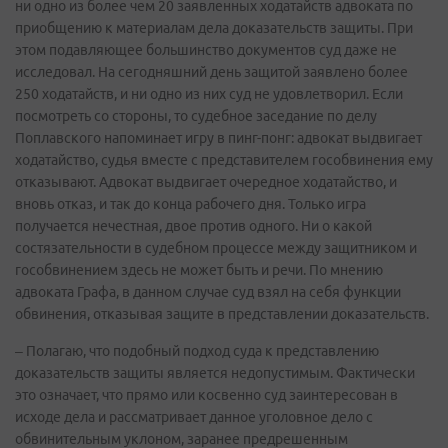
ни одно из более чем 20 заявленных ходатайств адвоката по
приобщению к материалам дела доказательств защиты. При
этом подавляющее большинство документов суд даже не
исследовал. На сегодняшний день защитой заявлено более
250 ходатайств, и ни одно из них суд не удовлетворил. Если
посмотреть со стороны, то судебное заседание по делу
Поплавского напоминает игру в пинг-понг: адвокат выдвигает
ходатайство, судья вместе с представителем гособвинения ему
отказывают. Адвокат выдвигает очередное ходатайство, и
вновь отказ, и так до конца рабочего дня. Только игра
получается нечестная, двое против одного. Ни о какой
состязательности в судебном процессе между защитником и
гособвинением здесь не может быть и речи. По мнению
адвоката Графа, в данном случае суд взял на себя функции
обвинения, отказывая защите в представлении доказательств.
– Полагаю, что подобный подход суда к представлению
доказательств защиты является недопустимым. Фактически
это означает, что прямо или косвенно суд заинтересован в
исходе дела и рассматривает данное уголовное дело с
обвинительным уклоном, заранее предрешенным