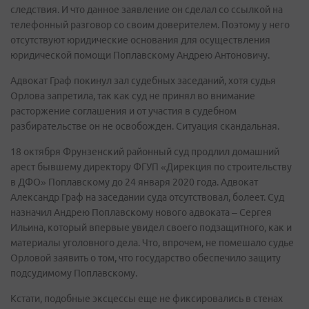
следствия. И что данное заявление он сделал со ссылкой на
телефонный разговор со своим доверителем. Поэтому у него
отсутствуют юридические основания для осуществления
юридической помощи Поплавскому Андрею Антоновичу.
Адвокат Граф покинул зал судебных заседаний, хотя судья
Орлова запретила, так как суд не принял во внимание
расторжение соглашения и от участия в судебном
разбирательстве он не освобожден. Ситуация скандальная.
18 октября Фрунзенский районный суд продлил домашний
арест бывшему директору ФГУП «Дирекция по строительству
в ДФО» Поплавскому до 24 января 2020 года. Адвокат
Александр Граф на заседании суда отсутствовал, болеет. Суд
назначил Андрею Поплавскому нового адвоката – Сергея
Ильина, который впервые увидел своего подзащитного, как и
материалы уголовного дела. Что, впрочем, не помешало судье
Орловой заявить о том, что государство обеспечило защиту
подсудимому Поплавскому.
Кстати, подобные эксцессы еще не фиксировались в стенах