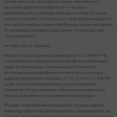
Поплавского, ему стало плохо во время затянувшегося
заседания. Девятого октября после 11-часового
разбирательства в стационар попал адвокат Граф. Его также
увезли на «скорой». Согласитесь, не такие судебные процессы
и не такое поведение служителей Фемиды нам демонстрируют
по телевизору, например, в программах «В зале суда» или
«Дела домашние».
Не вижу смысла защищать
Между тем судья Орлова, руководствуясь ч. 2 ст. 64 УПК РФ,
оставила без рассмотрения заявление адвоката Александра
Графа. В свою очередь, сторона защиты посчитала его
абсолютно немотивированным и незаконным, поскольку
ходатайство изложено в порядке ст. 119–121 и ст. 271 УПК РФ,
кроме того, по словам защитника, суд оставил данное
ходатайство без рассмотрения и без выяснения мнения со
стороны подсудимого и представителя прокуратуры.
Обсудив с подзащитным сложившуюся ситуацию, адвокат
Александр Граф после кратковременного перерыва известил
суд о том, что доверители Андрея Поплавского расторгли с ним