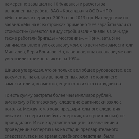
намеренно завышал на 10 % авансы и расчеты за
выполненные работы ЗАО «Косандра» и ООО «НПО
«Мостовик» в период с 2009-го по 2013 год. На следствии он
заявил: «Мы на всех стройках примерно 10% зарабатывали от
стоимости» (имеются в виду стройки Олимпиады в Сочи, где
также работали бригады «Мостовика». – Прим. авт.). Я не
занимался вплотную океанариумом, его вели мои заместители
Мингалев, Бер и Вопилов. Но, наверное, и на океанариуме они
увеличили стоимость также на 10%».
Шишов утверждал, что он только вел общее руководство, все
документы на оплату выполненных работ готовили его
заместители и, возможно, еще кто-то из его сотрудников.
То есть сумму растраты более чем миллиард рублей,
вменяемую Поплавскому, следствие фактически взяло с
потолка. Между тем в ходе предварительного следствия
никаких экспертиз (ни бухгалтерских, ни строительных) не
проводилось. И все ходатайства защиты о назначении и
проведении экспертиз как на стадии предварительного
следствия, так и во время судебного следствия, были