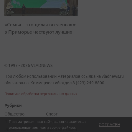
«Семья – это целая вселенная»:
в Приморье чествуют лучших
© 1997 - 2026 VLADNEWS
При любом использовании материалов ссылка на vladnews.ru
обязательна. Коммерческий отдел 8 (423) 249-8800
Политика обработки персональных данных
Рубрики
Общество
Спорт
Просматривая наш сайт, вы соглашаетесь с
Политика
Интервью
СОГЛАСЕН
использованием нами
cookie-файлов
.
Экономика
Город на ладони