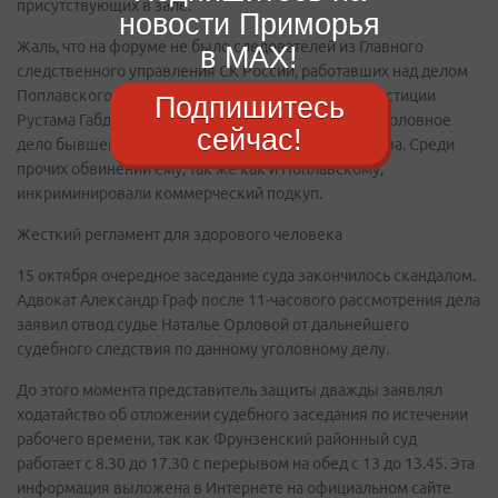
присутствующих в зале.
новости Приморья
Жаль, что на форуме не было следователей из Главного
в MAX!
следственного управления СК России, работавших над делом
Поплавского под руководством генерал-майора юстиции
Подпишитесь
Рустама Габдулина. Кстати, они же расследовали уголовное
сейчас!
дело бывшего мэра Владивостока Игоря Пушкарева. Среди
прочих обвинений ему, так же как и Поплавскому,
инкриминировали коммерческий подкуп.
Жесткий регламент для здорового человека
15 октября очередное заседание суда закончилось скандалом.
Адвокат Александр Граф после 11-часового рассмотрения дела
заявил отвод судье Наталье Орловой от дальнейшего
судебного следствия по данному уголовному делу.
До этого момента представитель защиты дважды заявлял
ходатайство об отложении судебного заседания по истечении
рабочего времени, так как Фрунзенский районный суд
работает с 8.30 до 17.30 с перерывом на обед с 13 до 13.45. Эта
информация выложена в Интернете на официальном сайте