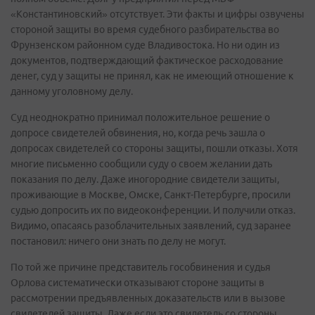
«Константиновский» отсутствует. Эти факты и цифры озвучены
стороной защиты во время судебного разбирательства во
Фрунзенском районном суде Владивостока. Но ни один из
документов, подтверждающий фактическое расходование
денег, суд у защиты не принял, как не имеющий отношение к
данному уголовному делу.
Суд неоднократно принимал положительное решение о
допросе свидетелей обвинения, но, когда речь зашла о
допросах свидетелей со стороны защиты, пошли отказы. Хотя
многие письменно сообщили суду о своем желании дать
показания по делу. Даже иногородние свидетели защиты,
проживающие в Москве, Омске, Санкт-Петербурге, просили
судью допросить их по видеоконференции. И получили отказ.
Видимо, опасаясь разоблачительных заявлений, суд заранее
постановил: ничего они знать по делу не могут.
По той же причине представитель гособвинения и судья
Орлова систематически отказывают стороне защиты в
рассмотрении предъявленных доказательств или в вызове
свидетелей защиты. Даже если это свидетель со стороны