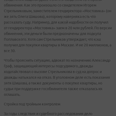
обвинения. Как это произошло со свидетелем Игорем
Стрельниковым, заместителем гендиректора «Мостовика» (он
же зять Олега Шишова), которому наверняка есть что
рассказать суду. Например, для какой надобности он получил
от гендиректора «Мостовика» заем в 20 млн рублей. По версии
обвинения, эти деньги были предназначены для подкупа
Поплавского. Хотя сам Стрельников утверждает, что кэш
получил для покупки квартиры в Москве. И не 20 миллионов, а
все 30.
Чтобы прояснить ситуацию, адвокат по назначению Александр
Граф, защищающий интересы подсудимого, дважды
ходатайствовал о вызове Стрельникова в суд на допрос и
дважды натыкался на отказ. В уголовном деле есть показания
зятя Шишова, а также документы о покупке квартиры, но
судья при поддержке гособвинителя также отказалась их
оглашать.
Стройка под тройным контролем
За годы следствия и судебного расследования дело