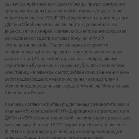
назначена Арбитражным судом Москвы при рассмотрении
арбитражного дела с участием «Мостовика», Управления
делами президента РФ, ФГУП «Дирекция по строительству в
ДФО» и Сбербанка России. Экспертиза установила, что
директор ФГУП Андрей Поплавский жестко контролировал
расходование средств, которые получил от МБФ
«Константиновский». Подписывая акты о приемке
выполненных работ и справки о стоимости выполненных
работ и затрат, Поплавский торговался с подрядчиками-
строителями буквально за каждый рубль. Факт недоплаты
«Мостовику» в размере 2 млрд рублей из-за занижения цены
работ подтверждается многочисленными свидетелями
обвинения, допрошенными в суде, в том числе Мингалевым,
Шишовым и Бером.
Ко всему, согласно отчетам, подписанным руководителями и
главными бухгалтерами ФГУП «Дирекция по строительству в
ДФО» и МБФ «Константиновский» по окончании строительно-
монтажных работ, все 12,274 млрд с копейками, выданные
ФГУП на строительство, освоены по договорам подряда в
полном объеме. Долг у предприятия перед МБФ