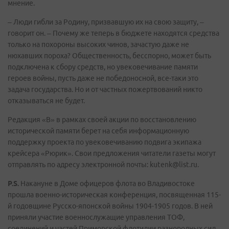
мнение.
– Люди гибли за Родину, призвавшую их на свою защиту, –
говорит он. – Почему же теперь в бюджете находятся средства
только на похороны высоких чинов, зачастую даже не
нюхавших пороха? Общественность, бесспорно, может быть
подключена к сбору средств, но увековечивание памяти
героев войны, пусть даже не победоносной, все-таки это
задача государства. Но и от частных пожертвований никто
отказываться не будет.
Редакция «В» в рамках своей акции по восстановлению
исторической памяти берет на себя информационную
поддержку проекта по увековечиванию подвига экипажа
крейсера «Рюрик». Свои предложения читатели газеты могут
отправлять по адресу электронной почты: kutenk@list.ru.
P.S.
Накануне в Доме офицеров флота во Владивостоке
прошла военно-историческая конференция, посвященная 115-
й годовщине Русско-японской войны 1904-1905 годов. В ней
приняли участие военнослужащие управления ТОФ,
соединений и частей Приморской флотилии разнородных сил,