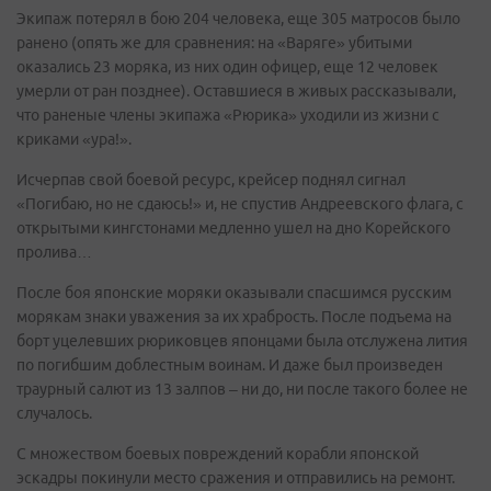
Экипаж потерял в бою 204 человека, еще 305 матросов было
ранено (опять же для сравнения: на «Варяге» убитыми
оказались 23 моряка, из них один офицер, еще 12 человек
умерли от ран позднее). Оставшиеся в живых рассказывали,
что раненые члены экипажа «Рюрика» уходили из жизни с
криками «ура!».
Исчерпав свой боевой ресурс, крейсер поднял сигнал
«Погибаю, но не сдаюсь!» и, не спустив Андреевского флага, с
открытыми кингстонами медленно ушел на дно Корейского
пролива…
После боя японские моряки оказывали спасшимся русским
морякам знаки уважения за их храбрость. После подъема на
борт уцелевших рюриковцев японцами была отслужена лития
по погибшим доблестным воинам. И даже был произведен
траурный салют из 13 залпов – ни до, ни после такого более не
случалось.
С множеством боевых повреждений корабли японской
эскадры покинули место сражения и отправились на ремонт.