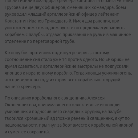
После гибели командира крейсера капитана 1-го ранга Евгения
Трусова и еще двух офицеров, сменивших командира, боем
руководил младший артиллерийский офицер лейтенант
Константин Иванов-Тринадцатый. Имея два ранения, при
уничтоженном командном пункте он продолжал управлять
кораблем с палубы, отдавая приказания на руль и в машинное
отделение по переговорной трубе.
К концу боя противник подтянул резервы, а потому
соотношение сил стало уже 14 против одного. Но «Рюрик» не
думал сдаваться, и артиллерийские выстрелы не подпускали
японцев к израненному кораблю. Тогда японцы усилили огонь,
что привело к выходу из строя всех корабельных орудий
нашего крейсера.
По описанию корабельного священника Алексея
Оконешникова, принимавшего коллективные исповеди
умиравших и подносившего снаряды к орудию, на палубе
творился кромешный ад (позже раненый священник, якут по
национальности, прыгнул за борт вместе с корабельной иконой
и сумел ее сохранить).