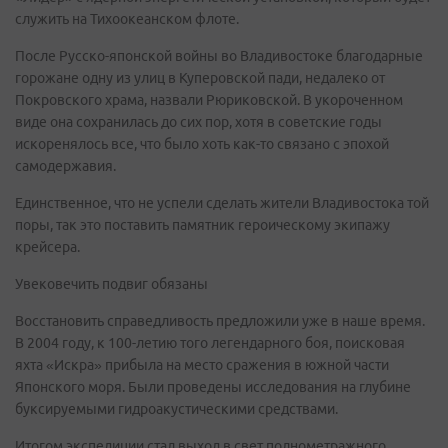
служить на Тихоокеанском флоте.
После Русско-японской войны во Владивостоке благодарные
горожане одну из улиц в Куперовской пади, недалеко от
Покровского храма, назвали Рюриковской. В укороченном
виде она сохранилась до сих пор, хотя в советские годы
искоренялось все, что было хоть как-то связано с эпохой
самодержавия.
Единственное, что не успели сделать жители Владивостока той
поры, так это поставить памятник героическому экипажу
крейсера.
Увековечить подвиг обязаны
Восстановить справедливость предложили уже в наше время.
В 2004 году, к 100-летию того легендарного боя, поисковая
яхта «Искра» прибыла на место сражения в южной части
Японского моря. Были проведены исследования на глубине
буксируемыми гидроакустическими средствами.
Итогом экспедиции стал выход в свет полнометражного