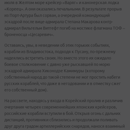
июля в Желтом море крейсер «Варяг» и канонерская лодка
«Кореец». А они оказались печальными. В результате прорыв
из Порт-Артура был сорван, а очередной командующий
эскадрой после вице-адмирала Степана Макарова контр-
адмирал Вильгельм Витгефт погиб на мостике флагмана ТОФ –
броненосца «Цесаревич».
Оставаясь, увы, в неведении об этих горьких событиях,
корабли из Владивостока, подходя к Пусану, по-прежнему
надеялись встретить своих. Но вместо этого их ожидало
боевое столкновение с давно уже рыскавшей по морю
эскадрой адмирала Хиконодзе Камимуры (которому
собственный народ до такой степени не мог простить набеги
русских кораблей, что даже в негодовании и в отместку сжег
его собственный дом).
На рассвете, находясь у входа в Корейский пролив и различив
очертания четырех современнейших японских крейсеров,
российские корабли вступили в бой. Открыв огонь с дальних
дистанций, противники сблизились и продолжали поливать
друг друга градом артиллерийских снарядов, нанося взаимный