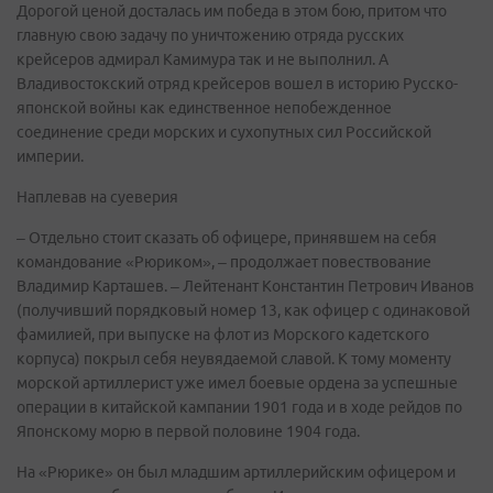
Дорогой ценой досталась им победа в этом бою, притом что
главную свою задачу по уничтожению отряда русских
крейсеров адмирал Камимура так и не выполнил. А
Владивостокский отряд крейсеров вошел в историю Русско-
японской войны как единственное непобежденное
соединение среди морских и сухопутных сил Российской
империи.
Наплевав на суеверия
– Отдельно стоит сказать об офицере, принявшем на себя
командование «Рюриком», – продолжает повествование
Владимир Карташев. – Лейтенант Константин Петрович Иванов
(получивший порядковый номер 13, как офицер с одинаковой
фамилией, при выпуске на флот из Морского кадетского
корпуса) покрыл себя неувядаемой славой. К тому моменту
морской артиллерист уже имел боевые ордена за успешные
операции в китайской кампании 1901 года и в ходе рейдов по
Японскому морю в первой половине 1904 года.
На «Рюрике» он был младшим артиллерийским офицером и