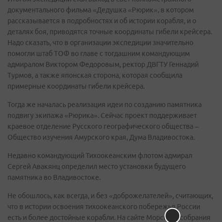
документального фильма «Дедушка «Рюрик», в котором
рассказывается в подробностях и об истории корабля, и о
деталях боя, приводятся точные координаты гибели крейсера.
Надо сказать, что в организации экспедиции значительно
помогли штаб ТОФ во главе с тогдашним командующим
адмиралом Виктором Федоровым, ректор ДВГТУ Геннадий
Турмов, а также японская сторона, которая сообщила
примерные координаты гибели крейсера.
Тогда же началась реализация идеи по созданию памятника
подвигу экипажа «Рюрика». Сейчас проект поддерживает
краевое отделение Русского географического общества –
Общество изучения Амурского края, Дума Владивостока.
Недавно командующий Тихоокеанским флотом адмирал
Сергей Авакянц определил место установки будущего
памятника во Владивостоке.
Не обошлось, как всегда, и без «доброжелателей», считающих,
что в истории освоения тихоокеанского побережья России
есть и более достойные корабли. На сайте Морского собрания