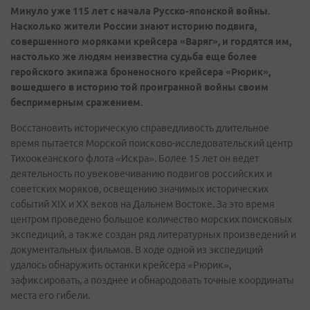
Минуло уже 115 лет с начала Русско-японской войны.
Насколько жители России знают историю подвига,
совершенного моряками крейсера «Варяг», и гордятся им,
настолько же людям неизвестна судьба еще более
геройского экипажа броненосного крейсера «Рюрик»,
вошедшего в историю той проигранной войны своим
беспримерным сражением.
Восстановить историческую справедливость длительное
время пытается Морской поисково-исследовательский центр
Тихоокеанского флота «Искра». Более 15 лет он ведет
деятельность по увековечиванию подвигов российских и
советских моряков, освещению значимых исторических
событий XIX и XX веков на Дальнем Востоке. За это время
центром проведено большое количество морских поисковых
экспедиций, а также создан ряд литературных произведений и
документальных фильмов. В ходе одной из экспедиций
удалось обнаружить останки крейсера «Рюрик»,
зафиксировать, а позднее и обнародовать точные координаты
места его гибели.