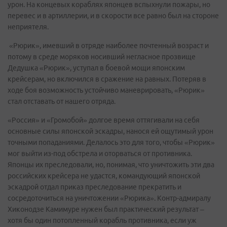
урон. На концевых кораблях японцев вспыхнули пожары, но
перевес и в артиллерии, и в скорости все равно был на стороне
неприятеля.
«Рюрик», имевший в отряде наиболее почтенный возраст и
потому в среде моряков носивший негласное прозвище
Дедушка «Рюрик», уступал в боевой мощи японским
крейсерам, но включился в сражение на равных. Потеряв в
ходе боя возможность устойчиво маневрировать, «Рюрик»
стал отставать от нашего отряда.
«Россия» и «Громобой» долгое время оттягивали на себя
основные силы японской эскадры, нанося ей ощутимый урон
точными попаданиями. Делалось это для того, чтобы «Рюрик»
мог выйти из-под обстрела и оторваться от противника.
Японцы их преследовали, но, понимая, что уничтожить эти два
российских крейсера не удастся, командующий японской
эскадрой отдал приказ преследование прекратить и
сосредоточиться на уничтожении «Рюрика». Контр-адмиралу
Хиконодзе Камимуре нужен был практический результат –
хотя бы один потопленный корабль противника, если уж