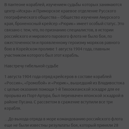
В пантеоне кораблей, изучением судьбы которых занимаются
центр «Искра» и Приморское краевое отделение Русского
географического общества – Общество изучения Амурского
края, броненосный крейсер «Рюрик» имеет особый статус. Это
связано с тем, что, по признанию специалистов, в истории
российского и мирового парового флота не было боя, по
ожесточенности и проявленному героизму моряков равного
бою в Корейском проливе 1 августа 1904 года, главным
участником которого был этот корабль.
Навстречу гибельной судьбе
1 августа 1904 года отряд крейсеров в составе кораблей
«Россия», «Громобой» и «Рюрик», вышедший из Владивостока
с целью оказания помощи 1-й Тихоокеанской эскадре для ее
прорыва из Порт-Артура, был перехвачен японской эскадрой в
районе Пусана. С рассветом в сражение вступили все три
корабля.
…До выхода отряда в море командованию российского флота
еще не были известны результаты боя, который приняли 28