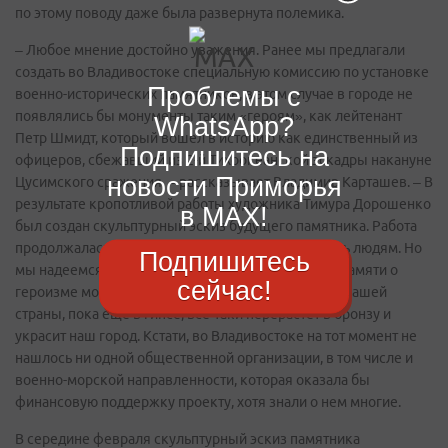
по этому поводу даже была развернута полемика.
– Любое мнение достойно уважения. Ранее мы предлагали
создать во Владивостоке специальную комиссию по установке
Проблемы с
военно-исторических памятников, в этом случае в городе не
появлялись бы монументы таким «героям», как лейтенант
WhatsApp?
Петр Шмидт, который вошел в историю как единственный из
Подпишитесь на
офицеров, сбежавший из 2-й Тихоокеанской эскадры накануне
новости Приморья
Цусимского сражения, – рассказывает Владимир Карташев. – В
результате кропотливой работы художника Тимура Дорошенко
в MAX!
был создан скульптурный эскиз будущего памятника. Работа
продолжалась более года. Что получилось – судить людям. Но
Подпишитесь
мы надеемся, что труд, вложенный в сохранение памяти о
сейчас!
героизме моряков, которые защищали интересы нашей
страны, пока еще в гипсе, все-таки перерастет в бронзу и
украсит наш город. Кстати, во Владивостоке на тот момент не
нашлось ни одной общественной организации, в том числе и
военно-морской направленности, которая оказала бы
финансовую поддержку проекту, хотя знали о нем многие.
В середине февраля скульптурный эскиз памятника