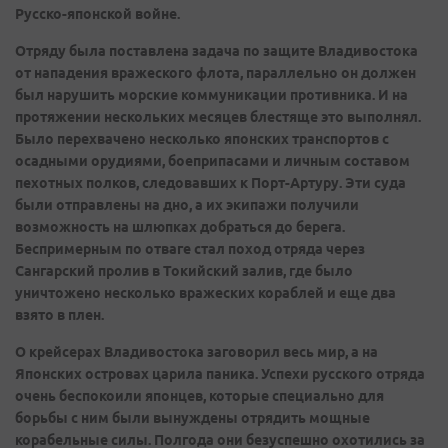
Русско-японской войне.
Отряду была поставлена задача по защите Владивостока
от нападения вражеского флота, параллельно он должен
был нарушить морские коммуникации противника. И на
протяжении нескольких месяцев блестяще это выполнял.
Было перехвачено несколько японских транспортов с
осадными орудиями, боеприпасами и личным составом
пехотных полков, следовавших к Порт-Артуру. Эти суда
были отправлены на дно, а их экипажи получили
возможность на шлюпках добраться до берега.
Беспримерным по отваге стал поход отряда через
Сангарский пролив в Токийский залив, где было
уничтожено несколько вражеских кораблей и еще два
взято в плен.
О крейсерах Владивостока заговорил весь мир, а на
Японских островах царила паника. Успехи русского отряда
очень беспокоили японцев, которые специально для
борьбы с ним были вынуждены отрядить мощные
корабельные силы. Полгода они безуспешно охотились за