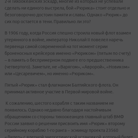
2-й Тихоокеанских эскадр, многие из которых не успевали
сделать ни единого выстрела, бой «Рюрика» стоит отдельно и
безоговорочно достоин памяти и славы. Однако «Рюрик» до
сих пор остается в тени. Правильно ли это?
В 1906 году, когда Россия спешно строила новый флот взамен
утерянного в войне, император Николай II повелел наречь
первенца самой современной на тот момент серии
броненосных крейсеров именно «Рюриком» (пятым по счету)
– в память о беспримерном подвиге его предшественника
(четвертого). Заметьте, не «Варягом», «Авророй», «Новиком»
или «Цесаревичем», но именно «Рюриком».
Пятый «Рюрик» стал флагманом Балтийского флота. Он
принимал активное участие в Первой мировой войне.
К сожалению, шестого корабля с таким названием не
появилось. Однако недавно благодаря настойчивым
обращениям со стороны тихоокеанцев главный штаб ВМФ
России заявил о решении присвоить имя «Рюрик» второму
серийному кораблю 1-го ранга – эсминцу проекта 23560
«Лидер» с ядерной энергетической установкой, который будет