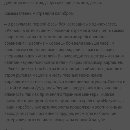
действия всего отряда русских пресечь не удается.
Самым главным стреляли калибром
– В результате первой фазы боя, оставшись в одиночестве,
«Рюрик» в пятичасовом сражении отражал атаки шести самых
современных на тот момент японских крейсеров (для
сравнения: «Варяг» и «Кореец» бой вели меньше часа). И
наносил им существенные повреждения, – рассказывает
специально для читателей «В» руководитель центра «Искра» и
капитан научно-поисковой яхты «Искра» Владимир Карташев.
– Уже через час боя был разбит капитанский мостик, вышли из
строя рулевая машина и часть главных механизмов
корабля, из-за этого скорость и маневренность упали. Однако и
в этой ситуации Дедушка «Рюрик» представлял для японцев
опасность, так как применял и таранные маневры, и даже
выпустил торпеду по флагману японцев крейсеру «Идзумо», а
наши корабельные артиллеристы продолжали вести огонь до
выхода из строя последнего орудия, несмотря на большие
потери личного состава и пожары на верхней палубе.