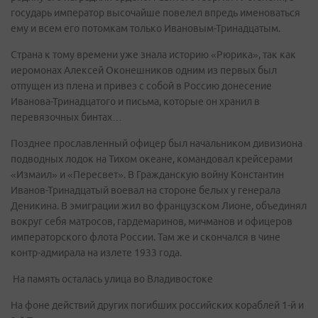
государь император высочайше повелел впредь именоваться
ему и всем его потомкам только Ивановым-Тринадцатым.
Страна к тому времени уже знала историю «Рюрика», так как
иеромонах Алексей Оконешников одним из первых был
отпущен из плена и привез с собой в Россию донесение
Иванова-Тринадцатого и письма, которые он хранил в
перевязочных бинтах…
Позднее прославленный офицер был начальником дивизиона
подводных лодок на Тихом океане, командовал крейсерами
«Измаил» и «Пересвет». В Гражданскую войну Константин
Иванов-Тринадцатый воевал на стороне белых у генерала
Деникина. В эмиграции жил во французском Лионе, объединял
вокруг себя матросов, гардемаринов, мичманов и офицеров
императорского флота России. Там же и скончался в чине
контр-адмирала на излете 1933 года.
На память осталась улица во Владивостоке
На фоне действий других погибших российских кораблей 1-й и