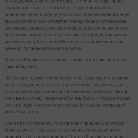
командиром батареи левого борта. Именно он отдал приказ
открыть кингстоны – только после того, как корабль
полностью перестал существовать как боевая единица ввиду
выхода из строя всего палубного вооружения. Организовав
эвакуацию экипажа с тонущего корабля, спасение раненых и
оставшихся в живых членов экипажа под продолжавшимся
огнем японцев, Константин Петрович, сам получивший три
ранения, последним покинул корабль.
Моряки «Рюрика», оказавшись в воде, все так же не теряли
самообладания.
«Блеснул в воздухе мокрый киль, и не стало нашего корабля,
нашего Дедушки, и со всех сторон из воды раздалось «ура!», –
так позднее писал в своих воспоминаниях шкипер Владимир
Анисимов (к слову, на момент боя ему было 73 года), который
спасся в воде, как он считает, только благодаря всплывшей
иконе Спасителя.
Константину Петровичу по госпиталям пришлось скитаться
более двух лет. После долгого лечения и возвращения на
родину его наградили орденом Святого Георгия IV степени, а