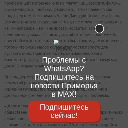
преференций: например, они не платят НДС, завозить фильмы
стоит недорого, – добавил режиссер. – Не так давно я как
продюсер помогал снимать Алене Давыдовой фильм «Иван».
Это действительно хорошая лента, у нее отличные отзывы как
на «Кинопоиске», так и на пиратских сайтах. При этом я
невероятно унижался, писал дистрибьюторам, прокатчикам с
просьбой взять этот фильм. Но это было никому не интересно,
потому что очень малое количество мест в прокате для
русского кино. Практика поддержки национального
Проблемы с
кинематографа существует в других странах, так почему мы
должны отдавать наш рынок?
WhatsApp?
Подпишитесь на
Про поддержку кинопроизводства в Германии рассказал
немецкий режиссер Филип Гренинг. Он отметил, что в
новости Приморья
Германии государство поддерживает авторское кино в
в MAX!
достаточной степени, но в стране есть другая проблема.
Подпишитесь
– Дело в том, что у нас очень большое влияние на
общественность оказывает телевидение, поэтому практически
сейчас!
любое кино, снятое в нашей стране, в большинстве своем
напоминает то, что показывают на ТВ. И это не могло пройти