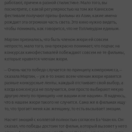
работают, причем в разной стилистике. Мало того, вы
посмотрите, с какой регулярностью на том же Каннском
фестивале получают призы фильмы из Азии, какие имена
рождает эта огромная часть света. Это кино нужно видеть,
чтобы понимать, как говорится, что не Голливудом единым.
Мартин призналась, что быть членом жюри ей совсем
непросто, мало того, она прекрасно понимает, что подчас на
конкурсах кинофестивалей побеждают совсем не те фильмы,
которые нравятся членам жюри.
– Очень часто победа случается по принципу компромисса, –
сказала Мартин, – уж я-то знаю: всем членам жюри нравятся
разные конкурсные ленты, каждый отстаивает свой выбор, а
когда консенсуса не получается, они просто выбирают некую
другую ленту по принципу «не вашим и не нашим». Я надеюсь,
что в нашем жюри такого не случится. Сама же в фильмах ищу
то, что трогает меня как женщину, то есть вызывает эмоции.
Насчет эмоций с коллегой полностью согласен Бэ Чхан-хо. Он
сказал, что победы достоин тот фильм, который вызовет у него