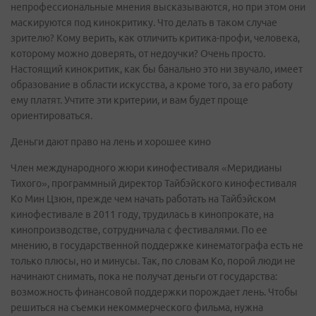
непрофессиональные мнения высказываются, но при этом они
маскируются под кинокритику. Что делать в таком случае
зрителю? Кому верить, как отличить критика-профи, человека,
которому можно доверять, от недоучки? Очень просто.
Настоящий кинокритик, как бы банально это ни звучало, имеет
образование в области искусства, а кроме того, за его работу
ему платят. Учтите эти критерии, и вам будет проще
ориентироваться.
Деньги дают право на лень и хорошее кино
Член международного жюри кинофестиваля «Меридианы
Тихого», программный директор Тайбэйского кинофестиваля
Ко Мин Цзюн, прежде чем начать работать на Тайбэйском
кинофестивале в 2011 году, трудилась в кинопрокате, на
кинопроизводстве, сотрудничала с фестивалями. По ее
мнению, в государственной поддержке кинематографа есть не
только плюсы, но и минусы. Так, по словам Ко, порой люди не
начинают снимать, пока не получат деньги от государства:
возможность финансовой поддержки порождает лень. Чтобы
решиться на съемки некоммерческого фильма, нужна