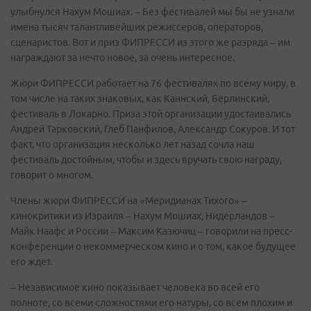
улыбнулся Нахум Мошиах. – Без фестивалей мы бы не узнали
имена тысяч талантливейших режиссеров, операторов,
сценаристов. Вот и приз ФИПРЕССИ из этого же разряда – им
награждают за нечто новое, за очень интересное.
Жюри ФИПРЕССИ работает на 76 фестивалях по всему миру, в
том числе на таких знаковых, как Каннский, Берлинский,
фестиваль в Локарно. Приза этой организации удостаивались
Андрей Тарковский, Глеб Панфилов, Александр Сокуров. И тот
факт, что организация несколько лет назад сочла наш
фестиваль достойным, чтобы и здесь вручать свою награду,
говорит о многом.
Члены жюри ФИПРЕССИ на «Меридианах Тихого» –
кинокритики из Израиля – Нахум Мошиах, Нидерландов –
Майк Наафс и России – Максим Казючиц – говорили на пресс-
конференции о некоммерческом кино и о том, какое будущее
его ждет.
– Независимое кино показывает человека во всей его
полноте, со всеми сложностями его натуры, со всем плохим и