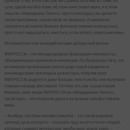
прокате. У нас в России, как ни странно, хотя мы и стоим, по
сути, одной ногой в Азии, об этом кино знают мало, и в этом
смысле «Меридианы Тихого» просто молодцы, вы делаете
такую программу, какой нигде не увидишь. Я намерена
смотреть как можно больше фильмов помимо конкурсных,
просто вот надышаться, наесться, если хотите, азиатским кино.
90 романтических комедий на один артхаусный фильм
ФИПРЕССИ – это международная федерация кинопрессы,
объединяющая критиков и киноведов. По большому счету, эта
всемирная организация своего рода серый кардинал в
киноиндустрии: некоторые режиссеры, получив приз
ФИПРЕССИ, радуются даже больше, чем если бы они получили
главную награду фестиваля. Потому что, как сказал Нахум
Мошиах, член жюри ФИПРЕССИ на «Меридианах Тихого»,
такой приз – это открытая дорога на лучшие кинофестивали
мира.
– Вообще, система кинофестивалей – это такой мировой
заговор, цель которого – показать труд тысяч и тысяч людей,
которые снимают интересное, необычное, новое кино, –