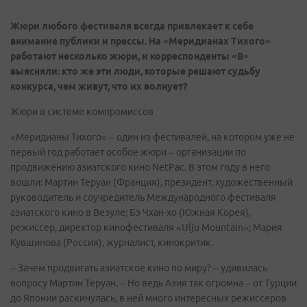
Жюри любого фестиваля всегда привлекает к себе
внимание публики и прессы. На «Меридианах Тихого»
работают несколько жюри, и корреспонденты «В»
выясняли: кто же эти люди, которые решают судьбу
конкурса, чем живут, что их волнует?
Жюри в системе компромиссов
«Меридианы Тихого» – один из фестивалей, на котором уже не
первый год работает особое жюри – организации по
продвижению азиатского кино NetPac. В этом году в него
вошли: Мартин Теруан (Франция), президент, художественный
руководитель и соучредитель Международного фестиваля
азиатского кино в Везуле; Бэ Чхан-хо (Южная Корея),
режиссер, директор кинофестиваля «Ulju Mountain»; Мария
Кувшинова (Россия), журналист, кинокритик.
– Зачем продвигать азиатское кино по миру? – удивилась
вопросу Мартин Теруан. – Но ведь Азия так огромна – от Турции
до Японии раскинулась, в ней много интересных режиссеров