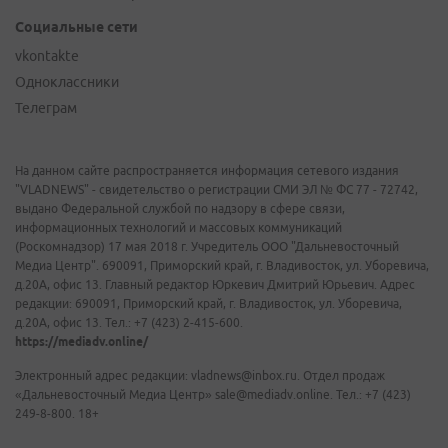
Социальные сети
vkontakte
Одноклассники
Телеграм
На данном сайте распространяется информация сетевого издания
"VLADNEWS" - свидетельство о регистрации СМИ ЭЛ № ФС 77 - 72742,
выдано Федеральной службой по надзору в сфере связи,
информационных технологий и массовых коммуникаций
(Роскомнадзор) 17 мая 2018 г. Учредитель ООО "Дальневосточный
Медиа Центр". 690091, Приморский край, г. Владивосток, ул. Уборевича,
д.20А, офис 13. Главный редактор Юркевич Дмитрий Юрьевич. Адрес
редакции: 690091, Приморский край, г. Владивосток, ул. Уборевича,
д.20А, офис 13. Тел.: +7 (423) 2-415-600.
https://mediadv.online/
Электронный адрес редакции: vladnews@inbox.ru. Отдел продаж
«Дальневосточный Медиа Центр» sale@mediadv.online. Тел.: +7 (423)
249-8-800. 18+