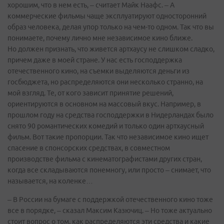
хорошим, что в нем есть, – считает Майк Наафс. – А
коммерческие фильмы чаще эксплуатируют односторонний
образ человека, делая упор только на чем-то одном. Так что вы
понимаете, почему лично мне независимое кино ближе.
Но должен признать, что живется артхаусу не слишком сладко,
причем даже в моей стране. У нас есть господдержка
отечественного кино, на съемки выделяются деньги из
госбюджета, но распределяются они несколько странно, на
мой взгляд. Те, от кого зависит принятие решений,
ориентируются в основном на массовый вкус. Например, в
прошлом году на средства господдержки в Нидерландах было
снято 90 романтических комедий и только один артхаусный
фильм. Вот такие пропорции. Так что независимое кино ищет
спасение в спонсорских средствах, в совместном
производстве фильма с кинематографистами других стран,
когда все складываются понемногу, или просто – снимает, что
называется, на коленке…
– В России на бумаге с поддержкой отечественного кино тоже
все в порядке, – сказал Максим Казючиц. – Но тоже актуально
стоит вопрос о том, как распределяются эти средства и какие