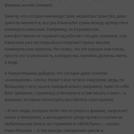
фильмы на них снимают.
Замечу, что сегодня киноиндустрия, медиапространство, даже
зритель меняются, все расплывчатее грань между артхаусом и
коммерческим кино. Например, на Берлинском
кинофестивале не первый год работает секция сериалов, а на
Каннском уже не первый раз получают призы вполне
коммерческие проекты. Не скажу, что это хорошо или плохо,
просто это та реальность, которую мы, критики, должны иметь
в виду.
А Нахум Мошиах добавил, что сегодня даже понятие
«кинокритик» слегка теряет свое четкое очертание, ведь, по
большому счету, нынче каждый может, например, завести себе
блог (дневник, страничку) в Интернете и там писать о кино – о
фильмах, которые посмотрел, выставлять свои оценки.
– И вот люди, которые хотят что-то узнать о фильме, запускают
поиск в Интернете, а им выдаются среди прочего ссылки на
любительские блоги, на странички в «Фейсбуке», – сказал
Наум Мошиах. – А там иногда совершенно дикие и