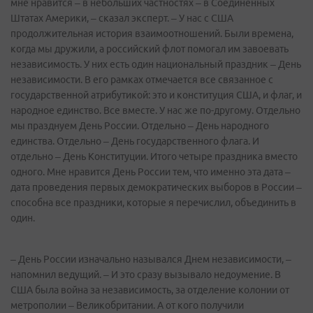
мне нравится – в небольших частностях – в Соединенных
Штатах Америки, – сказал эксперт. – У нас с США
продолжительная история взаимоотношений. Были времена,
когда мы дружили, а российский флот помогал им завоевать
независимость. У них есть один национальный праздник – День
независимости. В его рамках отмечается все связанное с
государственной атрибутикой: это и конституция США, и флаг, и
народное единство. Все вместе. У нас же по-другому. Отдельно
мы празднуем День России. Отдельно – День народного
единства. Отдельно – День государственного флага. И
отдельно – День Конституции. Итого четыре праздника вместо
одного. Мне нравится День России тем, что именно эта дата –
дата проведения первых демократических выборов в России –
способна все праздники, которые я перечислил, объединить в
один.
– День России изначально назывался Днем независимости, –
напомнил ведущий. – И это сразу вызывало недоумение. В
США была война за независимость, за отделение колонии от
метрополии – Великобритании. А от кого получили