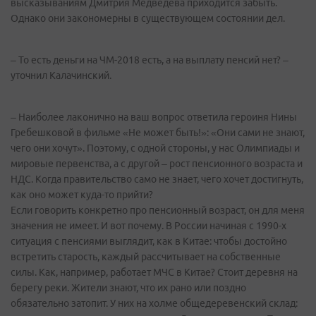
высказываниям Дмитрия Медведева приходится забыть.
Однако они закономерны в существующем состоянии дел.
– То есть деньги на ЧМ-2018 есть, а на выплату пенсий нет? –
уточнил Калачинский.
– Наиболее лаконично на ваш вопрос ответила героиня Нины
Гребешковой в фильме «Не может быть!»: «Они сами не знают,
чего они хочут». Поэтому, с одной стороны, у нас Олимпиады и
мировые первенства, а с другой – рост пенсионного возраста и
НДС. Когда правительство само не знает, чего хочет достигнуть,
как оно может куда-то прийти?
Если говорить конкретно про пенсионный возраст, он для меня
значения не имеет. И вот почему. В России начиная с 1990-х
ситуация с пенсиями выглядит, как в Китае: чтобы достойно
встретить старость, каждый рассчитывает на собственные
силы. Как, например, работает МЧС в Китае? Стоит деревня на
берегу реки. Жители знают, что их рано или поздно
обязательно затопит. У них на холме общедеревенский склад: