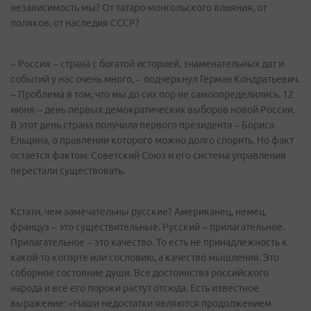
независимость мы? От татаро-монгольского влияния, от
поляков, от наследия СССР?
– Россия – страна с богатой историей, знаменательных дат и
событий у нас очень много, – подчеркнул Герман Кондратьевич.
– Проблема в том, что мы до сих пор не самоопределились. 12
июня – день первых демократических выборов новой России.
В этот день страна получила первого президента – Бориса
Ельцина, о правлении которого можно долго спорить. Но факт
остается фактом: Советский Союз и его система управления
перестали существовать.
Кстати, чем замечательны русские? Американец, немец,
француз – это существительные. Русский – прилагательное.
Прилагательное – это качество. То есть не принадлежность к
какой-то когорте или сословию, а качество мышления. Это
соборное состояние души. Все достоинства российского
народа и все его пороки растут отсюда. Есть известное
выражение: «Наши недостатки являются продолжением