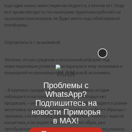
Еще один нюанс: инвестиции наследуются, а пенсии нет. Тогда
все лукавство про то, что нынешние труженики работают на
нынешних пенсионеров, не будет иметь под собой никакой
платформы.
Определиться с экономикой
Логично, что рассуждения о пенсионной реформе под
инвестиционным углом плавно перешли в тему экономики и
популярной ее разновидности – цифровой экономики.
Проблемы с
– В крупных городах типа Шанхая или Пекина сегодня
WhatsApp?
наблюдается настоящий бум киосков, в которых нет
Подпишитесь на
продавцов, – отметил Андрей Калачинский. – Продается разная
новости Приморья
мелочовка, косметика. Причем покупатель не берет образцы с
прилавка, а встает перед экраном, нажимает кнопку с маркой
в MAX!
косметики, и на экране возникает его же образ, уже
преображенный данной косметикой. Продавцы-консультанты