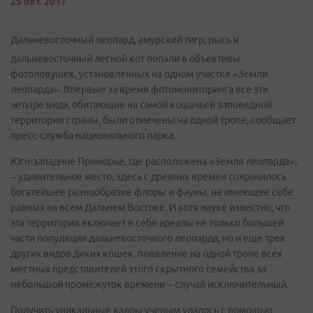
25 окт. 2017
Дальневосточный леопард, амурский тигр, рысь и
дальневосточный лесной кот попали в объективы
фотоловушек, установленных на одном участке «Земли
леопарда». Впервые за время фотомониторинга все эти
четыре вида, обитающие на самой кошачьей заповедной
территории страны, были отмечены на одной тропе, сообщает
пресс-служба национального парка.
Юго-западное Приморье, где расположена «Земля леопарда»,
– удивительное место, здесь с древних времен сохранилось
богатейшее разнообразие флоры и фауны, не имеющее себе
равных на всем Дальнем Востоке. И хотя науке известно, что
эта территория включает в себя ареалы не только большей
части популяции дальневосточного леопарда, но и еще трех
других видов диких кошек, появление на одной тропе всех
местных представителей этого скрытного семейства за
небольшой промежуток времени – случай исключительный.
Получить уникальные кадры ученым удалось с помощью