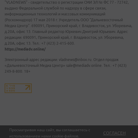
"VLADNEWS" - свидетельство о регистрации СМИ ЭЛ № ФС 77 - 72742,
выдано Федеральной службой по надзору в сфере связи,
информационных технологий и массовых коммуникаций
(Роскомнадзор) 17 мая 2018 г. Учредитель ООО "Дальневосточный
Медиа Центр". 690091, Приморский край, г. Владивосток, ул. Уборевича,
д.20А, офис 13. Главный редактор Юркевич Дмитрий Юрьевич. Адрес
редакции: 690091, Приморский край, г. Владивосток, ул. Уборевича,
д.20А, офис 13. Тел.: +7 (423) 2-415-600.
https://mediadv.online/
Электронный адрес редакции: vladnews@inbox.ru. Отдел продаж
«Дальневосточный Медиа Центр» sale@mediadv.online. Тел.: +7 (423)
249-8-800. 18+
Просматривая наш сайт, вы соглашаетесь с
СОГЛАСЕН
использованием нами
cookie-файлов
.