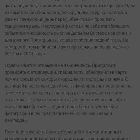
фотоловушек, установленных в северной части нацпарка. Одна
из камер зафиксировала здесь крупного амурского тигра, а
уже на следующий день перед объективом прошлась
грациозная рысь. Последний факт сам по себе стал большим
событием: численность рыси на Дальнем Востоке невелика, а
для южного Приморья эта кошка особенно редкий гость. На
камерах в этом районе она фиксировалась лишь дважды – в
2012-м и 2014 годах.
Однако на этом открытия не закончились. Продолжив
проверять фотоловушки, специалисты обнаружили в карте
памяти соседней камеры очередные интересные снимки. С
разницей в несколько дней она зафиксировала появление на
этом же участке сначала леопарда, осматривавшего свои
владения, а затем осторожного дальневосточного лесного
кота. Таким образом, с одной тропы был получен набор
фотографий всех представителей кошачьих «Земли
леопарда».
По мнению ученых, такие результаты фотомониторинга в
первую очередь говорят об отсутствии у хищников проблем с