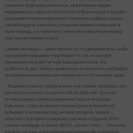
питанием. Подкормка копытных, эффективная охрана
национального парка от посягательств браконьеров и борьба с
пожарами позволили увеличить популяцию кабанов, косуль,
оленей и других животных, которыми питаются хищники. В
свою очередь, это привело к снижению конкуренции между
отдельными видами кошек.
«Земля леопарда» – единственная на сегодняшний день особо
охраняемая природная территория России, на которой
одновременно живут четыре вида диких кошек. Эта
особенность дает ученым уникальную возможность наблюдать
за взаимоотношениями этих хищников в естественной среде.
– Кошачьи схожи по образу жизни, и на «Земле леопарда» все
они могут охотиться за одной и той же добычей. При этом
основа рациона крупных хищников (тигра и леопарда) –
копытные, тогда как малые кошачьи (рысь и лесной кот)
добывают в основном птиц, мелких грызунов, зайцев, –
объясняет Екатерина Блидченко, научный сотрудник ФГБУ
«Земля леопарда» и зоолог МРОО «Центр «Тигр». – Это очень
хрупкая система, и при нарушении равновесия отношения