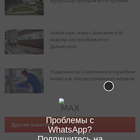
курорта: как преображается Арсеньев
Новый парк, сквер с фонтаном и 50
квартир: как преображается
Дальнегорск
Подъемные до 2 миллионов и служебное
жилье: как Находка привлекает медиков
Проблемы с
Другие новости
WhatsApp?
Подпишитесь на