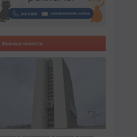
Важные новости
риморье закрепилось в десятке лучших