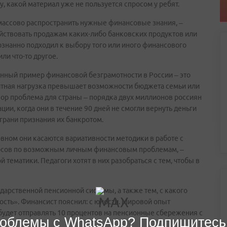
у, какой материал уже не пользуется спросом у ребят.
 массово распространить нужные финансовые знания, –
ействовать продажам каких-либо банковских продуктов или
сознанно подходил к выбору того или иного финансового
ли что-то другое.
енный пример финансовой безграмотности в России – это
дитная нагрузка превышает возможности бюджета семьи или
 пор проблема для страны – порядка двух миллионов россиян
ции, когда они в течение 90 дней не смогли вернуть деньги
а грани признания их банкротом.
овном они касаются вариативности методики в работе с
росов по возможным личным финансовым проблемам, –
тематики. Педагоги хотят в них разобраться с тем, чтобы в
дарственной пенсионной системы, а также тем, с какого
ость». Финансист пояснил: с юности. Мировой опыт
удет отправлять 10 процентов на пенсионные сбережения с
облемы с WhatsApp? Подпишитесь