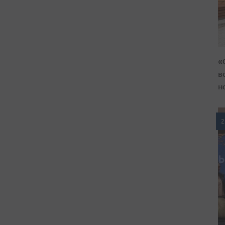
«
в
н
2