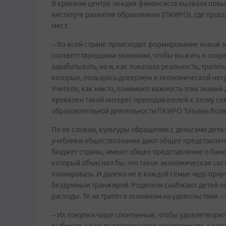
В краевом центре лекция финансиста вызвала повы
институте развития образования (ПКИРО), где прошл
мест.
– Во всей стране происходит формирование новой 
соответствующими знаниями, чтобы выжить в совр
зарабатывать, но и, как показала реальность, трати
которые, пользуясь доверием и экономической негр
Учителя, как никто, понимают важность этих знаний
проявлен такой интерес преподавателей к этому сем
образовательной деятельности ПКИРО Татьяна Волк
По ее словам, культуры обращения с деньгами дети 
учебники обществознания дают общее представление
бюджет страны, имеют общее представление о банко
который объяснял бы, что такое экономическая сос
планировать. И далеко не в каждой семье чадо при
бездумным транжирой. Родители снабжают детей оп
расходы. Те их тратят в основном на удовольствия –
– Их покупки чаще спонтанные, чтобы удовлетворит