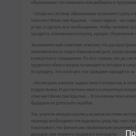
образования: что изменить или добавить в программ
– Опора на систему образования позволяет сразу и
поясняет Вячеслав Крылов. – Наша задача – не сод
услуг, а сделать все необходимое, чтобы человек о
продукта, планировал покупку, кредит, сбережение и
Экономический советник отметил, что распростран
невозможность отдать банковский долг, когда кре
конкретного гражданина. По его словам, это до сих
трудоспособного возраста находятся сегодня в ситуа
по кредиту. Это означает, что граждане находятся н
– На лекциях учителя задают много вопросов, в осн
подростками. И достаточно много конкретных воп
отмечает Вячеслав Крылов. – В основном пенсионной 
будущем не допускать ошибок.
Так, учителя интересовались возможностями негосу
периода необходимо откладывать средства «на стар
показывает, что финансово правильным решением б
Пр
доходов уже первого трудового контракта.