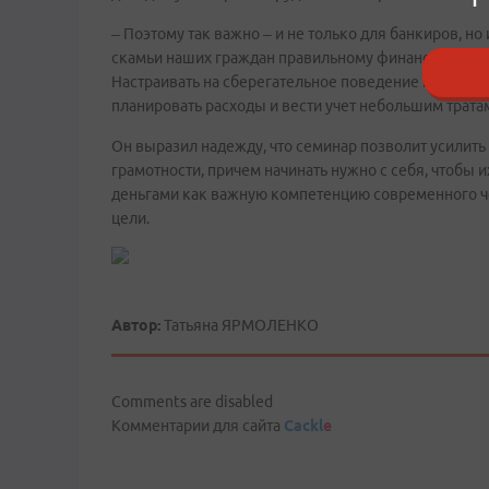
– Поэтому так важно – и не только для банкиров, но
скамьи наших граждан правильному финансовому по
Настраивать на сберегательное поведение подростка,
планировать расходы и вести учет небольшим трата
Он выразил надежду, что семинар позволит усилит
грамотности, причем начинать нужно с себя, чтобы
деньгами как важную компетенцию современного ч
цели.
Автор:
Татьяна ЯРМОЛЕНКО
Comments are disabled
Комментарии для сайта
Cackl
e