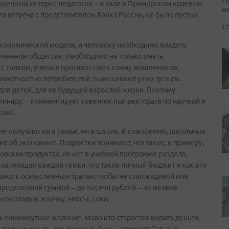
шенный интерес педагогов – в зале в Приморском краевом
и
а встреча с представителем Банка России, не было пустых
17
экономической модели, и человеку необходимо владеть
еменном обществе. Необходимо не только уметь
ть с толком, учиться противостоять сонму мошенников,
амотностью потребителей, выманивают у них деньги.
 для детей, для их будущей взрослой жизни. Поэтому
инару, – комментирует советник при ректорате по научной и
ова.
не получают ни в семье, ни в школе. К сожалению, школьные
 об экономике. Подростки понимают, что такое, к примеру,
вских продуктах, но нет в учебной программе раздела,
тавляющая каждой семьи, что такое личный бюджет и как его
учают к осмысленным тратам, чтобы не стал жадиной или
ределенной суммой – до тысячи рублей – на мелкие
 шоколадки, жвачку, чипсы, соки.
ь сиюминутное желание. Мало кто старается копить деньги,