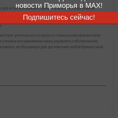
новости Приморья в MAX!
 и для всей экономики страны – учить уже со школьной
ведению, – подчеркнул представитель Центробанка. –
Подпишитесь сейчас!
 чтоб он учился не тратить сразу все, не жил одним днем, а
м.
ь интерес учительского корпуса к повышению финансовой
 их ученики воспринимали науку управлять собственными
еловека, необходимую для достижения любой финансовой