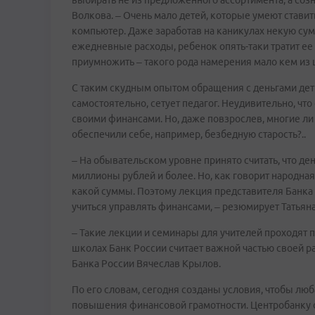
выбирать не из предложенного ассортимента, а созн
Волкова. – Очень мало детей, которые умеют стави
компьютер. Даже заработав на каникулах некую сум
ежедневные расходы, ребенок опять-таки тратит ее
приумножить – такого рода намерения мало кем из
С таким скудным опытом обращения с деньгами дет
самостоятельно, сетует педагог. Неудивительно, ч
своими финансами. Но, даже повзрослев, многие ли 
обеспечили себе, например, безбедную старость?..
– На обывательском уровне принято считать, что де
миллионы рублей и более. Но, как говорит народная 
какой суммы. Поэтому лекция представителя Банка 
учиться управлять финансами, – резюмирует Татьян
– Такие лекции и семинары для учителей проходят 
школах Банк России считает важной частью своей 
Банка России Вячеслав Крылов.
По его словам, сегодня созданы условия, чтобы лю
повышения финансовой грамотности. Центробанку о