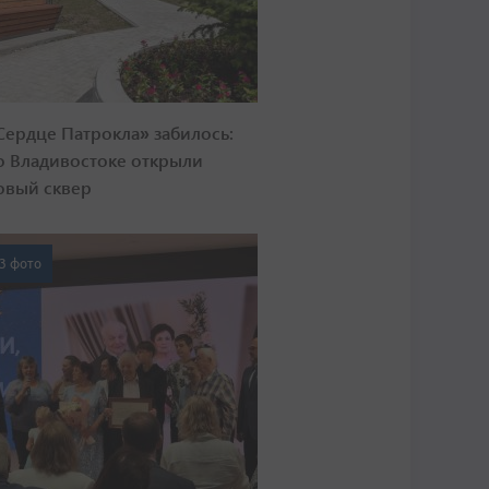
Сердце Патрокла» забилось:
о Владивостоке открыли
овый сквер
3 фото