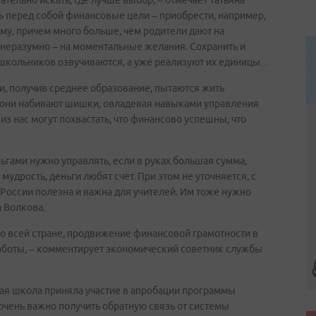
ательно искать, где лучше выбор, – отмечает Татьяна
ть перед собой финансовые цели – приобрести, например,
му, причем много больше, чем родители дают на
 неразумно – на моментальные желания. Сохранить и
 школьников озвучиваются, а уже реализуют их единицы…
и, получив среднее образование, пытаются жить
то они набивают шишки, овладевая навыками управления
из нас могут похвастать, что финансово успешны, что
ньгами нужно управлять, если в руках большая сумма,
мудрость, деньги любят счет. При этом не уточняется, с
России полезна и важна для учителей. Им тоже нужно
а Волкова.
по всей стране, продвижение финансовой грамотности в
работы, – комментирует экономический советник службы
бая школа приняла участие в апробации программы
чень важно получить обратную связь от системы