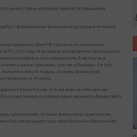
вого рынка страны напрямую зависит от повышения
требует формирования финансовой культуры в человеке
денной правительством РФ стратегии по повышению
а 2017–2023 годы. В ее рамках руководители Центрального
местной работе в этом направлении. В частности, в
знания в школе принимают участие и банкиры. А в уже
л экономики внесен модуль «Основы финансовой
ассчитанным на 34 урока.
поддержке Банка России. И он же взял на себя миссию
 обучать российских школяров науке разумного финансового
инары для учителей «Основы финансовой грамотности»,
нка России по защите прав потребителей и обеспечения
П