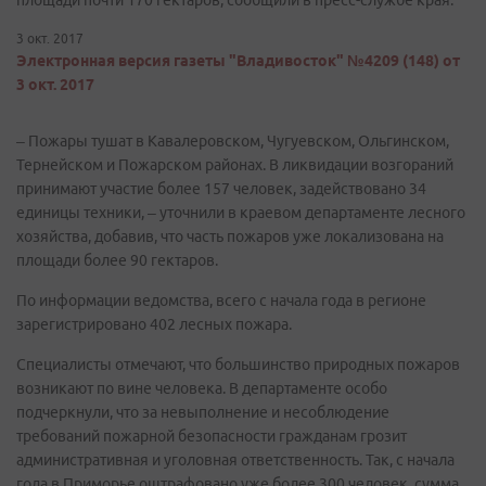
площади почти 170 гектаров, сообщили в пресс-службе края.
3 окт. 2017
Электронная версия газеты "Владивосток" №4209 (148) от
3 окт. 2017
– Пожары тушат в Кавалеровском, Чугуевском, Ольгинском,
Тернейском и Пожарском районах. В ликвидации возгораний
принимают участие более 157 человек, задействовано 34
единицы техники, – уточнили в краевом департаменте лесного
хозяйства, добавив, что часть пожаров уже локализована на
площади более 90 гектаров.
По информации ведомства, всего с начала года в регионе
зарегистрировано 402 лесных пожара.
Специалисты отмечают, что большинство природных пожаров
возникают по вине человека. В департаменте особо
подчеркнули, что за невыполнение и несоблюдение
требований пожарной безопасности гражданам грозит
административная и уголовная ответственность. Так, с начала
года в Приморье оштрафовано уже более 300 человек, сумма