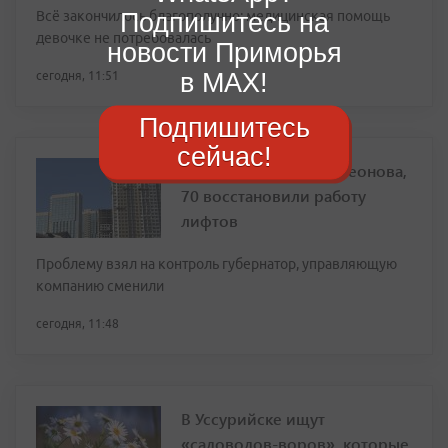
Подпишитесь на
Всё закончилось благополучно: медицинская помощь
девочке не потребовалась
новости Приморья
в MAX!
сегодня, 11:51
Подпишитесь
сейчас!
Во Владивостоке на Леонова,
70 восстановили работу
лифтов
Проблему взял на контроль губернатор, управляющую
компанию сменили
сегодня, 11:48
В Уссурийске ищут
«садоводов-воров», которые