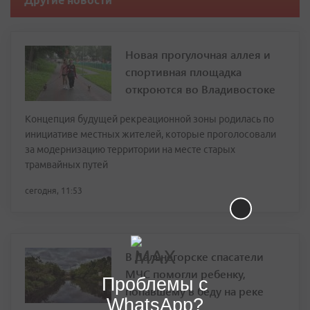
Другие новости
Новая прогулочная аллея и
спортивная площадка
откроются во Владивостоке
Концепция будущей рекреационной зоны родилась по
инициативе местных жителей, которые проголосовали
за модернизацию территории на месте старых
трамвайных путей
сегодня, 11:53
В Дальнегорске спасатели
МЧС помогли ребенку,
Проблемы с
попавшему в беду на реке
WhatsApp?