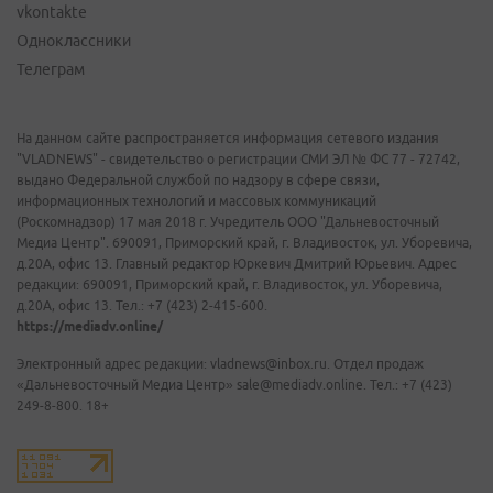
vkontakte
Одноклассники
Телеграм
На данном сайте распространяется информация сетевого издания
"VLADNEWS" - свидетельство о регистрации СМИ ЭЛ № ФС 77 - 72742,
выдано Федеральной службой по надзору в сфере связи,
информационных технологий и массовых коммуникаций
(Роскомнадзор) 17 мая 2018 г. Учредитель ООО "Дальневосточный
Медиа Центр". 690091, Приморский край, г. Владивосток, ул. Уборевича,
д.20А, офис 13. Главный редактор Юркевич Дмитрий Юрьевич. Адрес
редакции: 690091, Приморский край, г. Владивосток, ул. Уборевича,
д.20А, офис 13. Тел.: +7 (423) 2-415-600.
https://mediadv.online/
Электронный адрес редакции: vladnews@inbox.ru. Отдел продаж
«Дальневосточный Медиа Центр» sale@mediadv.online. Тел.: +7 (423)
249-8-800. 18+