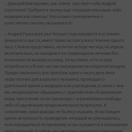
– Дмитрий Викторович, как сейчас чувствует себя Андрей
Сергеевич? Требуются ли ему еще операции или какая-либо
медицинская помощь? Насколько своевременно и
качественно она ему оказывается?
– Андрей Пушкарев уже больше года находится в условиях
домашнего ареста, имеет право на прогулки в течение одного
часа. Сложно представить, но почти четыре месяца, по апрель
включительно, он находился на стационарном лечении без
возможности выхода на улицу. Безусловно, есть острая
потребность в более частом нахождении на открытом воздухе.
Предоставленного для прогулок одного часа в день явно
недостаточно для взрослого человека, проведшего
длительное время в медицинском учреждении, в связи с чем
мы неоднократно обращались с ходатайством об изменении
меры пресечения на не связанную с ограничением свободы
либо об увеличении продолжительности прогулок. К
сожалению, наши доводы не были услышаны. В настоящее
время актуальность проведения операций не уменьшилась,
мой подзащитный по-прежнему остро нуждается в проведении
ряда операций. И сейчас мы ожидаем очередное помещение