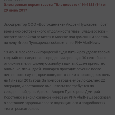
Электронная версия газеты "Владивосток" №4155 (94) от
29 июнь 2017
Экс-директор ООО «Востокцемент» Андрей Пушкарев – брат
временно отстраненного от должности главы Владивостока –
вот уже второй год остается в Москве под домашним арестом
по делу Игоря Пушкарева, сообщается на РИА VladNews.
19 июня Московский городской суд в пятый раз удовлетворил
ходатайство следствия о продлении ареста до 30 сентября и
отклонил апелляционную жалобу защиты. Суд не принял во
внимание, что Андрей Пушкарев проходит лечение после
несчастного случая, произошедшего с ним в новогоднюю ночь
на 1 января 2015 года. За полтора года ему было сделано 22
операции, и постоянное вмешательство требуется по
сегодняшний день. Адвокат Андрея Пушкарева Дмитрий
Коротенко в эксклюзивном интервью РИА VladNews рассказал
о состоянии здоровья своего подзащитного и подробностях
этого громкого дела.