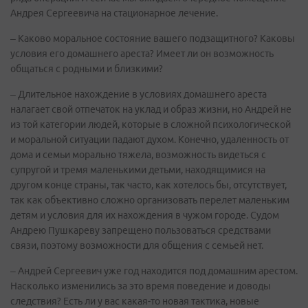
Андрея Сергеевича на стационарное лечение.
– Каково моральное состояние вашего подзащитного? Каковы
условия его домашнего ареста? Имеет ли он возможность
общаться с родными и близкими?
– Длительное нахождение в условиях домашнего ареста
налагает свой отпечаток на уклад и образ жизни, но Андрей не
из той категории людей, которые в сложной психологической
и моральной ситуации падают духом. Конечно, удаленность от
дома и семьи морально тяжела, возможность видеться с
супругой и тремя маленькими детьми, находящимися на
другом конце страны, так часто, как хотелось бы, отсутствует,
так как объективно сложно организовать перелет маленьким
детям и условия для их нахождения в чужом городе. Судом
Андрею Пушкареву запрещено пользоваться средствами
связи, поэтому возможности для общения с семьей нет.
– Андрей Сергеевич уже год находится под домашним арестом.
Насколько изменились за это время поведение и доводы
следствия? Есть ли у вас какая-то новая тактика, новые