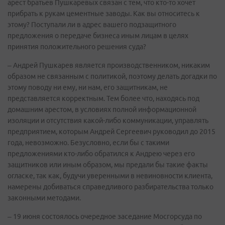
арест братьев Пушкаревых связан с тем, что кто-то хочет
прибрать к рукам цементные заводы. Как вы относитесь к
этому? Поступали ли в адрес вашего подзащитного
предложения о передаче бизнеса иным лицам в целях
принятия положительного решения суда?
– Андрей Пушкарев является производственником, никаким
образом не связанным с политикой, поэтому делать догадки по
этому поводу ни ему, ни нам, его защитникам, не
представляется корректным. Тем более что, находясь под
домашним арестом, в условиях полной информационной
изоляции и отсутствия какой-либо коммуникации, управлять
предприятием, которым Андрей Сергеевич руководил до 2015
года, невозможно. Безусловно, если бы с такими
предложениями кто-либо обратился к Андрею через его
защитников или иным образом, мы предали бы такие факты
огласке, так как, будучи уверенными в невиновности клиента,
намерены добиваться справедливого разбирательства только
законными методами.
– 19 июня состоялось очередное заседание Мосгорсуда по