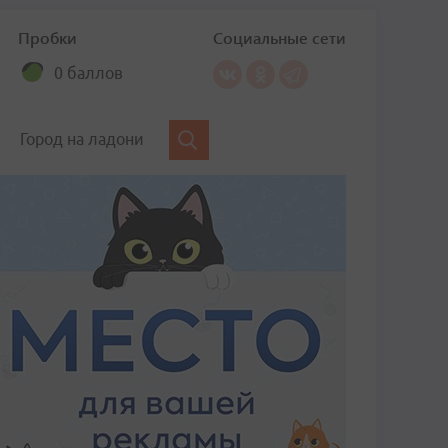
Пробки
Социальные сети
0 баллов
Город на ладони