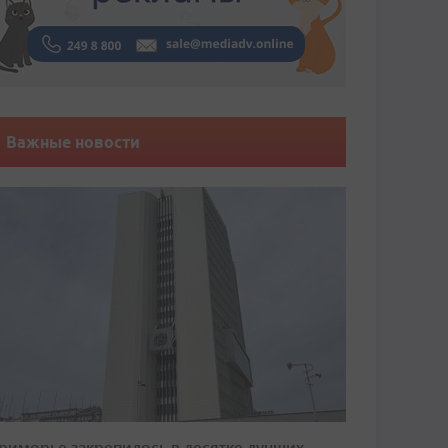
Важные новости
риморье закрепилось в десятке лучших