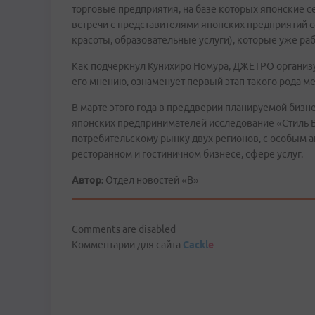
торговые предприятия, на базе которых японские с
встречи с представителями японских предприятий с
красоты, образовательные услуги), которые уже раб
Как подчеркнул Кунихиро Номура, ДЖЕТРО организуе
его мнению, ознаменует первый этап такого рода м
В марте этого года в преддверии планируемой биз
японских предпринимателей исследование «Стиль 
потребительскому рынку двух регионов, с особым 
ресторанном и гостиничном бизнесе, сфере услуг.
Автор:
Отдел новостей «В»
Comments are disabled
Комментарии для сайта
Cackl
e