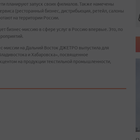
ети планируют запуск своих филиалов. Также намечены
ервиса (ресторанный бизнес, дистрибьюция, ретейл, салоны
отают на территории России.
т бизнес-миссию в сфере услуг в Россию впервые. Это, по
ероприятий.
нес-миссии на Дальний Восток ДЖЕТРО выпустила для
Владивостока и Хабаровска», посвященное
акцентом на продукции текстильной промышленности,
П