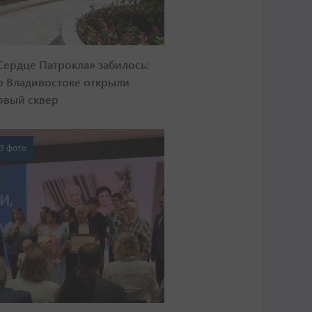
Сердце Патрокла» забилось:
о Владивостоке открыли
овый сквер
3 фото