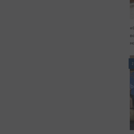
«
в
н
2