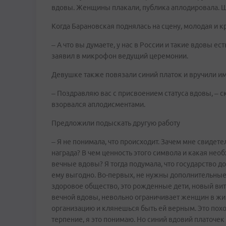
вдовы. Женщины плакали, публика аплодировала. Шо
Когда Барановская поднялась на сцену, молодая и к
– А что вы думаете, у нас в России и такие вдовы ест
заявил в микрофон ведущий церемонии.
Девушке также повязали синий платок и вручили и
– Поздравляю вас с присвоением статуса вдовы, – 
взорвался аплодисментами.
Предложили подыскать другую работу
– Я не понимала, что происходит. Зачем мне свидете
награда? В чем ценность этого символа и какая нео
вечные вдовы? Я тогда подумала, что государство д
ему выгодно. Во-первых, не нужны дополнительные
здоровое общество, это рожденные дети, новый вито
вечной вдовы, невольно ограничивает женщин в жизн
организацию и клянешься быть ей верным. Это похож
терпение, я это понимаю. Но синий вдовий платочек