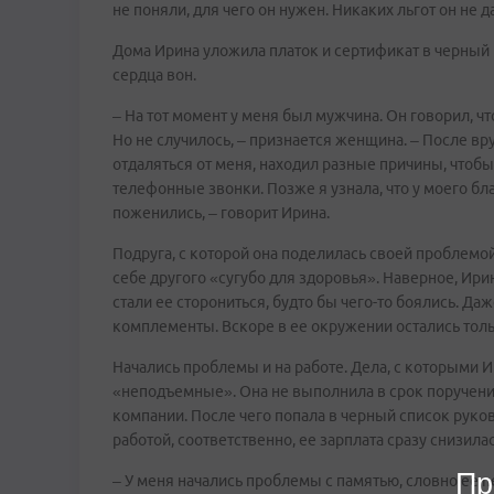
не поняли, для чего он нужен. Никаких льгот он не да
Дома Ирина уложила платок и сертификат в черный п
сердца вон.
– На тот момент у меня был мужчина. Он говорил, ч
Но не случилось, – признается женщина. – После вру
отдаляться от меня, находил разные причины, чтобы 
телефонные звонки. Позже я узнала, что у моего б
поженились, – говорит Ирина.
Подруга, с которой она поделилась своей проблемой
себе другого «сугубо для здоровья». Наверное, Ирин
стали ее сторониться, будто бы чего-то боялись. 
комплементы. Вскоре в ее окружении остались тол
Начались проблемы и на работе. Дела, с которыми И
«неподъемные». Она не выполнила в срок поручение
компании. После чего попала в черный список руко
работой, соответственно, ее зарплата сразу снизилас
Пр
– У меня начались проблемы с памятью, словно ее 