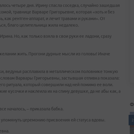
ось четыре дня. Ирину спасла соседка, случайно зашедшая
акомой, травнице Варваре Григорьевне, которая «хоть и без
 как рентген-аппарат, и лечит травами и руками». От
ься, благо целительница жила недалеко.
рина. Но, как только взяла в свои руки ее ладони, сразу
 нежелании жить. Прогони дурные мысли из головы! Иначе
ки, ведунья расплавила в металлическом половнике тонкую
о словам Варвары Григорьевны, застывшая отливка показала:
оего ритуала, который совершили над ней помимо ее воли.
е кусочки и наклеила их на спину девушке, да не абы как, а
Ф
все началось, – приказала бабка.
 упомянуть церемонию присвоения ей статуса вдовы.
2
евна.