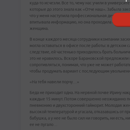
куда-то исчезли. Все то, чему нас учили в университе
которые до этого знала как «Отче наш». Забыла зак
что у меня наступила профессиональная деградация.
впитывала информацию, но она проходила сквозь мен
женщина.
В конце каждого месяца сотрудники компании засиж
могла оставаться в офисе после работы: в детском с
следствие, ей частенько приходилось брать больнич
это не нравилось. Вскоре Барановской предложили 
сопротивляться, понимая, что уже не может работать
чтобы продумать вариант с последующим увольнен
«На тебя навели порчу…»
Беда не приходит одна. На нервной почве Ирину накр
каждые 15 минут. Потом совершенно неожиданно п
пневмонию и двухсторонний гайморит. Молодая жен
высокой температурой и угасала, отказавшись от пр
бабушка, а у нее не было сил ни говорить, ни есть, н
ее не пугало…