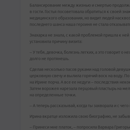
Балансирование между жизнью и смертью продолжал
в гости. Гостья посоветовала обратиться к своей зн
медицинского образования, но видит людей насквозь,
последнего шанса наша героиня не стала отказыват
Знахарка не знала, с какой проблемой пришла к ней И
установила причину визита:
– У тебя, девочка, болезнь легких, а это говорит о
долго не протянешь.
Сделав несколько пасов руками над головой девуш
церковную свечу и вылила горячий воск на воду. П
на Ирине порча. А все ее недуги – последствия нек
Затем ворожея нарезала перцовый пластырь на мелки
на определенные точки.
– А теперь рассказывай, когда ты захворала и с чего 
Ирина вкратце изложила свою биографию, не забыв
– Принеси мне платок, – попросила Варвара Григорь