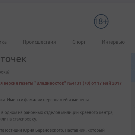
ика
Происшествия
Спорт
Интервью
аточек
века?
я версия газеты "Владивосток" №4131 (70) от 17 май 2017
ока. Имена и фамилии персонажей изменены.
 в одном из районных отделов милиции краевого центра,
или на стажировку.
та юстиции Юрия Барановского. Наставник, который