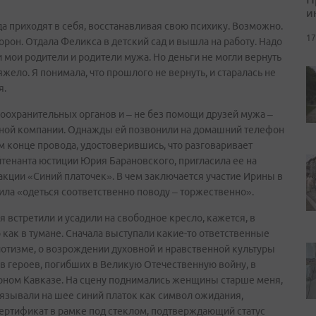
и
да приходят в себя, восстанавливая свою психику. Возможно.
17
орон. Отдала Феликса в детский сад и вышла на работу. Надо
 мои родители и родители мужа. Но деньги не могли вернуть
жело. Я понимала, что прошлого не вернуть, и старалась не
я.
воохранительных органов и – не без помощи друзей мужа –
ьной компании. Однажды ей позвонили на домашний телефон
 конце провода, удостоверившись, что разговаривает
тенанта юстиции Юрия Барановского, пригласила ее на
кции «Синий платочек». В чем заключается участие Ирины в
ила «одеться соответственно поводу – торжественно».
ня встретили и усадили на свободное кресло, кажется, в
 как в тумане. Сначала выступали какие-то ответственные
риотизме, о возрождении духовной и нравственной культуры
ов героев, погибших в Великую Отечественную войну, в
ерном Кавказе. На сцену поднимались женщины старше меня,
язывали на шее синий платок как символ ожидания,
сертификат в рамке под стеклом, подтверждающий статус