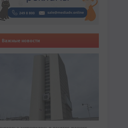
Важные новости
риморье закрепилось в десятке лучших