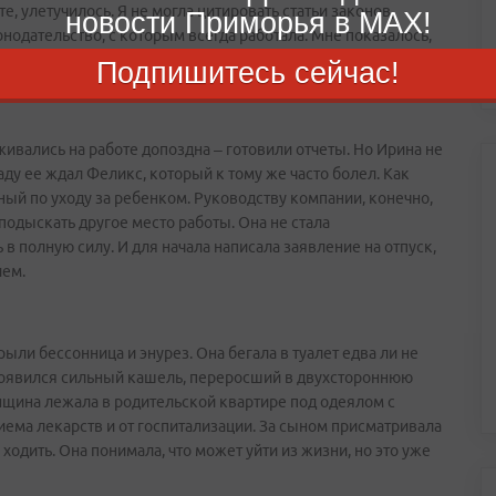
те, улетучилось. Я не могла цитировать статьи законов,
новости Приморья в MAX!
онодательство, с которым всегда работала. Мне показалось,
 Я заново читала постановления, законы, нормативные акты,
Подпишитесь сейчас!
я как вода. Я стала бояться своей работы, – признается
ивались на работе допоздна – готовили отчеты. Но Ирина не
аду ее ждал Феликс, который к тому же часто болел. Как
ный по уходу за ребенком. Руководству компании, конечно,
подыскать другое место работы. Она не стала
 в полную силу. И для начала написала заявление на отпуск,
ием.
ыли бессонница и энурез. Она бегала в туалет едва ли не
оявился сильный кашель, переросший в двухстороннюю
щина лежала в родительской квартире под одеялом с
иема лекарств и от госпитализации. За сыном присматривала
и ходить. Она понимала, что может уйти из жизни, но это уже