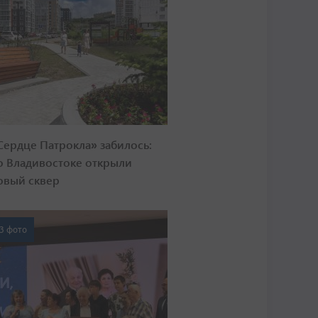
Сердце Патрокла» забилось:
о Владивостоке открыли
овый сквер
3 фото