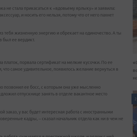
рка не стала прикасаться к «вдовьему ярлыку» и заявила:
ксессуар, и носить его нельзя, потому что от него пахнет
 из тебя жизненную энергию и обрекает на одиночество. А ты
в был ее вердикт.
«
ла платок, порвала сертификат на мелкие кусочки. По ее
 и, что самое удивительное, появилось желание вернуться в
в
н
но позвонил ее босс, с которым она уже мысленно
редложил отпускнице занять в отделе вакантное место
2
й заказ, у вас будет интересная работа с иностранными
оверенные кадры, – сказал начальник отдела как ни в чем не
ь работа, сын учится в престижной школе, и рядом с ней