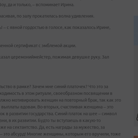
у, да и только, – вспоминает Ирина.
расивая, по залу прокатилась волна удивления.
ь! – с явной гордостью в голосе, как показалось Ирине,
менной сертификат с эмблемой акции.
сказал церемониймейстер, пожимая девушке руку. Зал
льство в рамке? Зачем мне синий платочек? Что это за
бходимость в этом ритуале, своеобразном посвящении в
олжно мотивировать женщин на повторный брак, так как это
 выплаты вдовам. Во-вторых, счастливая женщина – это
к в развитии государства. Синий платок на шее – символ
и, в их развитии. Будто ты вступаешь в какую-то
е на сектантство. Да, есть награды за мужество, за
 – это абсурд! Многие женщины, которым его вручили, тоже