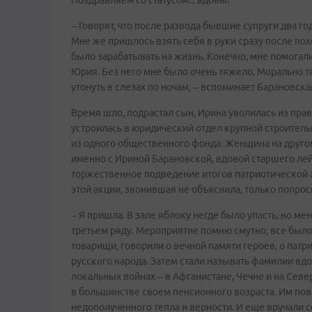
Поздравляем со статусом... вдовы!
– Говорят, что после развода бывшие супруги два го
Мне же пришлось взять себя в руки сразу после пох
было зарабатывать на жизнь. Конечно, мне помогали
Юрия. Без него мне было очень тяжело. Морально тя
утонуть в слезах по ночам, – вспоминает Барановска
Время шло, подрастал сын, Ирина уволилась из пра
устроилась в юридический отдел крупной строител
из одного общественного фонда. Женщина на другом
именно с Ириной Барановской, вдовой старшего лей
торжественное подведение итогов патриотической а
этой акции, звонившая не объяснила, только попрос
– Я пришла. В зале яблоку негде было упасть, но ме
третьем ряду. Мероприятие помню смутно, все было
товарищи, говорили о вечной памяти героев, о пат
русского народа. Затем стали называть фамилии вд
локальных войнах – в Афганистане, Чечне и на Сев
в большинстве своем пенсионного возраста. Им пов
недополученного тепла и верности. И еще вручали 