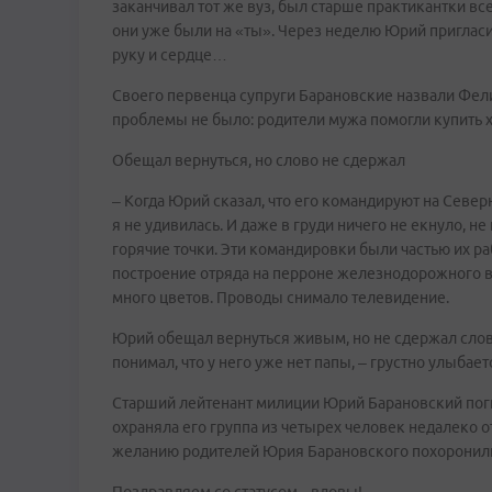
заканчивал тот же вуз, был старше практикантки все
они уже были на «ты». Через неделю Юрий пригласи
руку и сердце…
Своего первенца супруги Барановские назвали Фели
проблемы не было: родители мужа помогли купить 
Обещал вернуться, но слово не сдержал
– Когда Юрий сказал, что его командируют на Севе
я не удивилась. И даже в груди ничего не екнуло, н
горячие точки. Эти командировки были частью их р
построение отряда на перроне железнодорожного во
много цветов. Проводы снимало телевидение.
Юрий обещал вернуться живым, но не сдержал слов
понимал, что у него уже нет папы, – грустно улыбае
Старший лейтенант милиции Юрий Барановский погиб
охраняла его группа из четырех человек недалеко 
желанию родителей Юрия Барановского похоронили