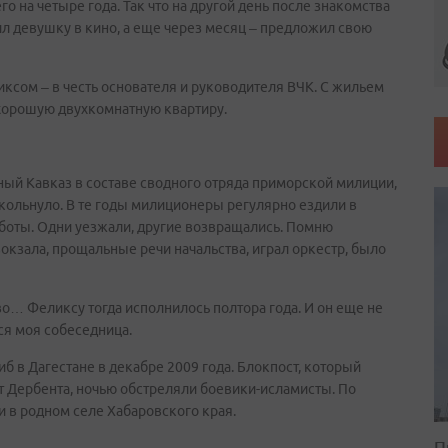
го на четыре года. Так что на другой день после знакомства
л девушку в кино, а еще через месяц – предложил свою
ксом – в честь основателя и руководителя ВЧК. С жильем
хорошую двухкомнатную квартиру.
рный Кавказ в составе сводного отряда приморской милиции,
е кольнуло. В те годы милиционеры регулярно ездили в
аботы. Одни уезжали, другие возвращались. Помню
кзала, прощальные речи начальства, играл оркестр, было
о… Феликсу тогда исполнилось полтора года. И он еще не
тся моя собеседница.
 в Дагестане в декабре 2009 года. Блокпост, который
от Дербента, ночью обстреляли боевики-исламисты. По
 в родном селе Хабаровского края.
П