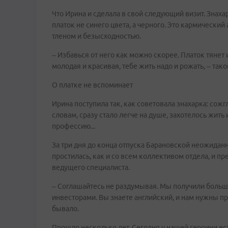
Что Ирина и сделала в свой следующий визит. Знаха
платок не синего цвета, а черного. Это кармический а
тленом и безысходностью.
– Избавься от него как можно скорее. Платок тянет
молодая и красивая, тебе жить надо и рожать, – тако
О платке не вспоминает
Ирина поступила так, как советовала знахарка: сожг
словам, сразу стало легче на душе, захотелось жить
профессию...
За три дня до конца отпуска Барановской неожидан
простилась, как и со всем коллективом отдела, и п
ведущего специалиста.
– Соглашайтесь не раздумывая. Мы получили большо
инвесторами. Вы знаете английский, и нам нужны пр
бывало.
Прошло несколько лет. Сегодня у нашей героини ест