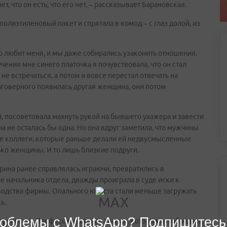
ет, что он есть, что его нет, – рассказывает Барановская.
олиэтиленовый пакет и спрятала в комод – с глаз долой, из
то любит меня, и мы даже собирались узаконить отношения.
чения мне синего платочка я почувствовала, что он стал
не встречаться, а потом и вовсе перестал отвечать на
лаговерного появилась другая женщина, они потом
, посоветовала махнуть рукой на бывшего ухажера и завести
а не осталась бы одна. Но она вдруг заметила, что мужчины
Даже коллеги, которые раньше делали ей недвусмысленные
ько женщины. И то лишь близкие подруги.
рина ранее справлялась играючи, превратились в
 начальника отдела, дважды проиграла в суде иски к
водства фирмы. Опального юриста стали меньше загружать
ь.
облемы с WhatsApp? Подпишитесь
перекрыли. Профессиональные знания, которыми я обладала,