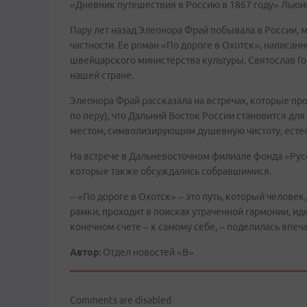
«Дневник путешествия в Россию в 1867 году» Льюи
Пару лет назад Элеонора Фрай побывала в России, м
частности. Ее роман «По дороге в Охотск», написа
швейцарского министерства культуры. Святослав Го
нашей стране.
Элеонора Фрай рассказала на встречах, которые пр
по перу), что Дальний Восток России становится д
местом, символизирующим душевную чистоту, естест
На встрече в Дальневосточном филиале фонда «Рус
которые также обсуждались собравшимися.
– «По дороге в Охотск» – это путь, который челов
рамки, проходит в поисках утраченной гармонии, иде
конечном счете – к самому себе, – поделилась впе
Автор:
Отдел новостей «В»
Comments are disabled