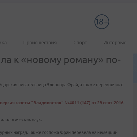
ика
Происшествия
Спорт
Интервью
ла к «новому роману» по-
йцарская писательница Элеонора Фрай, а также переводчик с
версия газеты "Владивосток" №4011 (147) от 29 сент. 2016
филологических наук.
атурных наград. Также госпожа Фрай перевела на немецкий