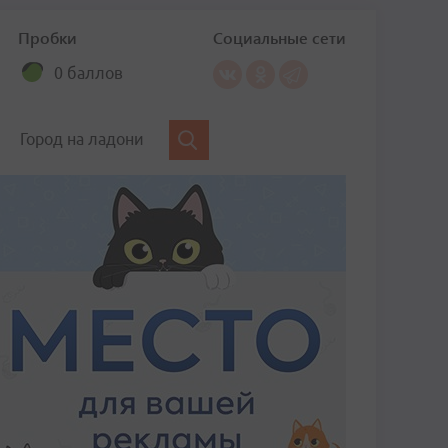
Пробки
Социальные сети
0 баллов
Город на ладони