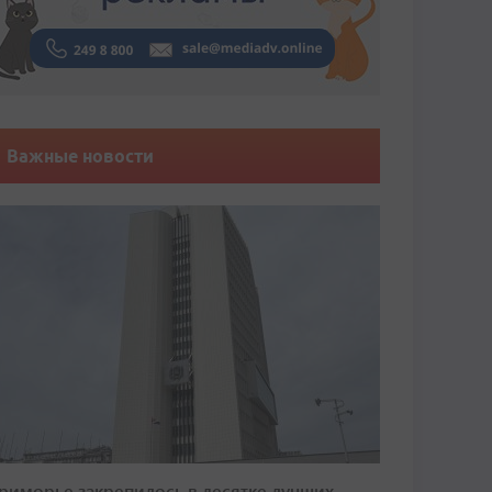
Важные новости
риморье закрепилось в десятке лучших