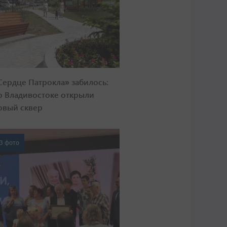
Сердце Патрокла» забилось:
о Владивостоке открыли
овый сквер
3 фото