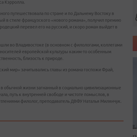
са Кэрролла.
ного путешествовала по стране и по Дальнему Востоку в
нный в стиле французского «нового романа», получил премию
родецкий перевел его на русский, и скоро роман выйдет в
ошли во Владивостоке (в основном с филологами, коллегами
ля носителей европейской культуры каким-то особенным
венность, близость к природе.
ский мир» зачитывались главы из романа госпожи Фрай,
ек, в обычной жизни загнанный в социально цивилизационные
ала, путь к внутренней свободе и чистоте помыслов, в
чатлениями филолог, преподаватель ДВФУ Наталья Милянчук.
П