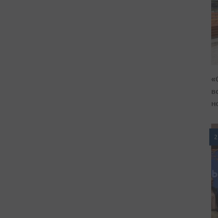
«
в
н
2