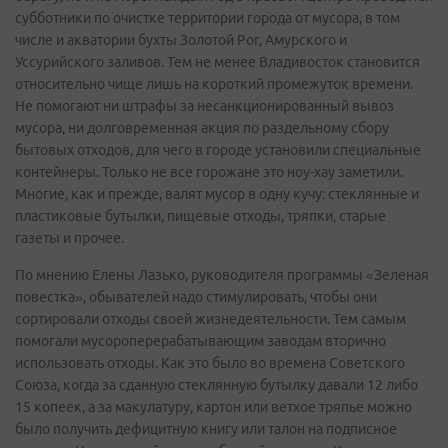
субботники по очистке территории города от мусора, в том
числе и акватории бухты Золотой Рог, Амурского и
Уссурийского заливов. Тем не менее Владивосток становится
относительно чище лишь на короткий промежуток времени.
Не помогают ни штрафы за несанкционированный вывоз
мусора, ни долговременная акция по раздельному сбору
бытовых отходов, для чего в городе установили специальные
контейнеры. Только не все горожане это ноу-хау заметили.
Многие, как и прежде, валят мусор в одну кучу: стеклянные и
пластиковые бутылки, пищевые отходы, тряпки, старые
газеты и прочее.
По мнению Елены Лазько, руководителя программы «Зеленая
повестка», обывателей надо стимулировать, чтобы они
сортировали отходы своей жизнедеятельности. Тем самым
помогали мусороперерабатывающим заводам вторично
использовать отходы. Как это было во времена Советского
Союза, когда за сданную стеклянную бутылку давали 12 либо
15 копеек, а за макулатуру, картон или ветхое тряпье можно
было получить дефицитную книгу или талон на подписное