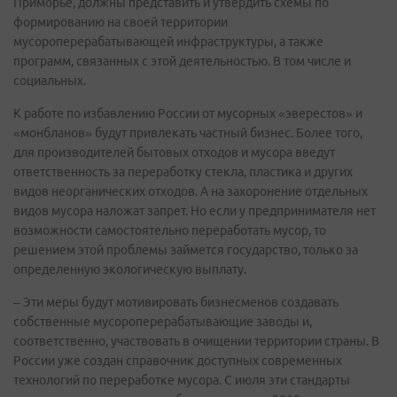
Приморье, должны представить и утвердить схемы по
формированию на своей территории
мусороперерабатывающей инфраструктуры, а также
программ, связанных с этой деятельностью. В том числе и
социальных.
К работе по избавлению России от мусорных «эверестов» и
«монбланов» будут привлекать частный бизнес. Более того,
для производителей бытовых отходов и мусора введут
ответственность за переработку стекла, пластика и других
видов неорганических отходов. А на захоронение отдельных
видов мусора наложат запрет. Но если у предпринимателя нет
возможности самостоятельно переработать мусор, то
решением этой проблемы займется государство, только за
определенную экологическую выплату.
– Эти меры будут мотивировать бизнесменов создавать
собственные мусороперерабатывающие заводы и,
соответственно, участвовать в очищении территории страны. В
России уже создан справочник доступных современных
технологий по переработке мусора. С июля эти стандарты