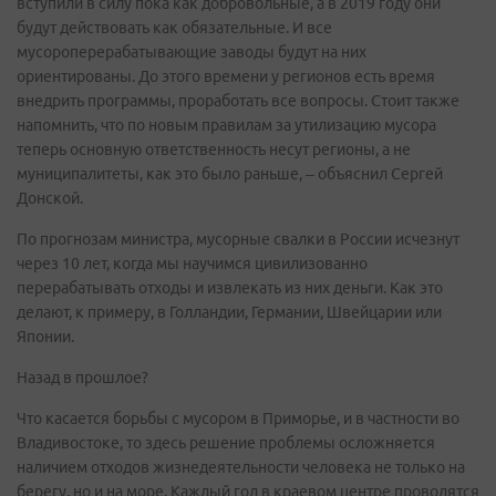
вступили в силу пока как добровольные, а в 2019 году они
будут действовать как обязательные. И все
мусороперерабатывающие заводы будут на них
ориентированы. До этого времени у регионов есть время
внедрить программы, проработать все вопросы. Стоит также
напомнить, что по новым правилам за утилизацию мусора
теперь основную ответственность несут регионы, а не
муниципалитеты, как это было раньше, – объяснил Сергей
Донской.
По прогнозам министра, мусорные свалки в России исчезнут
через 10 лет, когда мы научимся цивилизованно
перерабатывать отходы и извлекать из них деньги. Как это
делают, к примеру, в Голландии, Германии, Швейцарии или
Японии.
Назад в прошлое?
Что касается борьбы с мусором в Приморье, и в частности во
Владивостоке, то здесь решение проблемы осложняется
наличием отходов жизнедеятельности человека не только на
берегу, но и на море. Каждый год в краевом центре проводятся