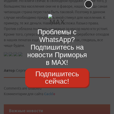
издание. Но книги сейчас в свободной продаже. Кроме того, у
большинства населения они не в фаворе, наша некогда самая
читающая страна перестала быть таковой. Поэтому в данном
случае необходимо придумать иной стимул для населения. К
примеру, те же деньги. Наверное, госпожа Лазько права.
Против соблазна получить наличные за мусор мало кто устоит.
Проблемы с
Кроме того, суперсовременный завод по переработке отходов
WhatsApp?
в наших пенатах еще не скоро построят. А так, глядишь, все
Подпишитесь на
чище будем.
новости Приморья
в MAX!
Автор:
Сергей КОЖИН
Подпишитесь
сейчас!
Comments are disabled
Комментарии для сайта
Cackl
e
Важные новости