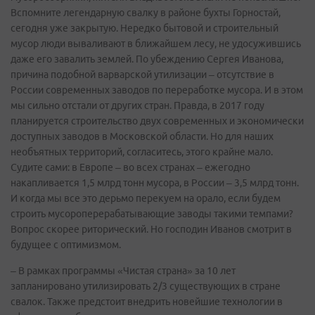
Вспомните легендарную свалку в районе бухты Горностай,
сегодня уже закрытую. Нередко бытовой и строительный
мусор люди вываливают в ближайшем лесу, не удосужившись
даже его завалить землей. По убеждению Сергея Иванова,
причина подобной варварской утилизации – отсутствие в
России современных заводов по переработке мусора. И в этом
мы сильно отстали от других стран. Правда, в 2017 году
планируется строительство двух современных и экономически
доступных заводов в Московской области. Но для наших
необъятных территорий, согласитесь, этого крайне мало.
Судите сами: в Европе – во всех странах – ежегодно
накапливается 1,5 млрд тонн мусора, в России – 3,5 млрд тонн.
И когда мы все это дерьмо перекуем на орало, если будем
строить мусороперерабатывающие заводы такими темпами?
Вопрос скорее риторический. Но господин Иванов смотрит в
будущее с оптимизмом.
– В рамках программы «Чистая страна» за 10 лет
запланировано утилизировать 2/3 существующих в стране
свалок. Также предстоит внедрить новейшие технологии в