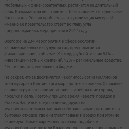
глобальных и финансозатратных, растянется на длительный
срок. Возможно, на десятилетия. По его словам, сегодня самая
больная для России проблема – это утилизация мусора. И
именно ее правительство ставит во главу угла
природоохранных мероприятий в 2017 году.
Всего же на 234 мероприятия в сфере экологии,
запланированных на будущий год, предполагается
финансирование в объеме 194 млрд рублей. Из них 84% –
инвестиции частных компаний, 12% – региональные средства,
4% – выделит федеральный бюджет.
Не секрет, что за десятилетия накопилось сотни миллионов
тонн мусора от Балтийского моря до Тихого океана. Огромные
свалки окружают наши мегаполисы и небольшие города,
поселки и села. Поэтому пришло время навести порядок в
России. Чаще всего мусор ликвидируют на
мусоросжигательных заводах либо закапывают на полигонах
бытовых отходов, где они тлеют годами и воздух при этом не
озонируют. Какие «ароматы» источают подобные
мусоросборники, жители Владивостока знали не понаслышке.