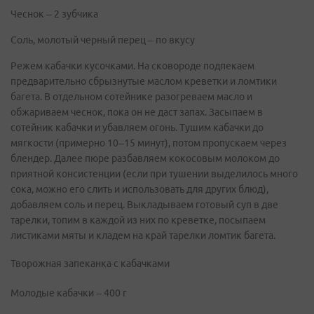
Чеснок – 2 зубчика
Соль, молотый черный перец – по вкусу
Режем кабачки кусочками. На сковороде подпекаем
предварительно сбрызнутые маслом креветки и ломтики
багета. В отдельном сотейнике разогреваем масло и
обжариваем чеснок, пока он не даст запах. Засыпаем в
сотейник кабачки и убавляем огонь. Тушим кабачки до
мягкости (примерно 10–15 минут), потом пропускаем через
блендер. Далее пюре разбавляем кокосовым молоком до
приятной консистенции (если при тушении выделилось много
сока, можно его слить и использовать для других блюд),
добавляем соль и перец. Выкладываем готовый суп в две
тарелки, топим в каждой из них по креветке, посыпаем
листиками мяты и кладем на край тарелки ломтик багета.
Творожная запеканка с кабачками
Молодые кабачки – 400 г