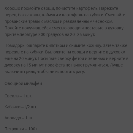
Хорошо промойте овощи, почистите картофель. Нарежьте
перец, баклажаны, кабачки и картофель на кубики. Смешайте
прованские травы с маслом и раздавленным чесноком.
Полейте получившейся смесью овощи и поставьте в духовку
при температуре 200 градусов на 20–25 минут.
Помидоры ошпарьте кипятком и снимите кожицу. Затем также
порежьте на кубики. Выложите на овощи и верните в духовку
еще на 20 минут. Посыпьте сверху фетой и зеленью и верните в
духовку на 15 минут, пока фета не начнет румяниться. Лучше
включить гриль, чтобы не испортить рагу.
Овощной мильфей
Свекла – 1 шт.
Кабачки –1/2 шт.
Авокадо – 1 шт.
Петрушка – 100 г