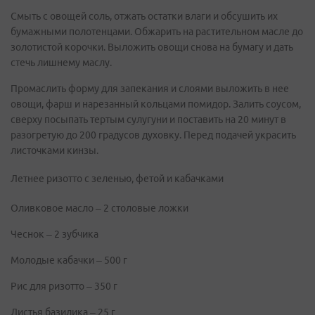
Смыть с овощей соль, отжать остатки влаги и обсушить их
бумажными полотенцами. Обжарить на растительном масле до
золотистой корочки. Выложить овощи снова на бумагу и дать
стечь лишнему маслу.
Промаслить форму для запекания и слоями выложить в нее
овощи, фарш и нарезанный кольцами помидор. Залить соусом,
сверху посыпать тертым сулугуни и поставить на 20 минут в
разогретую до 200 градусов духовку. Перед подачей украсить
листочками кинзы.
Летнее ризотто с зеленью, фетой и кабачками
Оливковое масло – 2 столовые ложки
Чеснок – 2 зубчика
Молодые кабачки – 500 г
Рис для ризотто – 350 г
Листья базилика – 25 г