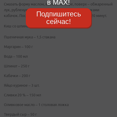
в MAX!
Смазать форму маслом, выложить пюре, поверх – обжаренный
лук, рубленую кинзу, нарезанный тонкими кружочками
Подпишитесь
кабачок. Посыпать тертым пармезаном и запекать 20 минут.
сейчас!
Киш со шпинатом и кабачками
Пшеничная мука – 1,5 стакана
Маргарин – 100 г
Вода – 100 мл
Шпинат – 250 г
Кабачки – 200 г
Яйцо куриное – 3 шт.
Сливки 20 % – 150 мл
Оливковое масло – 1 столовая ложка
Твердый сыр – 50 г