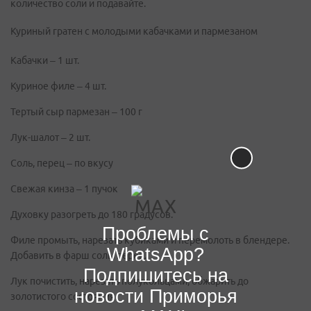
количество соли и подавайте.
Куриный гратен с молодыми кабачками и пармезаном
Кабачки – 1 шт.
Куриное филе – 4 шт.
Тертый сыр пармезан – 100 г
Лук-шалот – 2 шт.
Соль, перец – по вкусу
Свежая кинза – 1 пучок
Духовку разогреть до 180 градусов.
Проблемы с
Филе промыть, нарезать кубиками и перемолоть в блендере.
WhatsApp?
Добавить в фарш соль, перец.
Подпишитесь на
Лук почистить, нарезать полукольцами, обжарить до
новости Приморья
золотистого состояния.