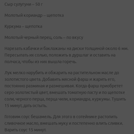
Сыр сулугуни – 50 г
Молотый кориандр – щепотка
Куркума – щепотка
Молотый черный перец, соль – по вкусу
Нарезать кабачки и баклажаны на диски толщиной около 6 мм.
Пересыпать их солью, положить в дуршлаг и оставить на
полчаса, чтобы из них вышла горечь.
Лук мелко нарубить и обжарить на растительном масле до
золотистого цвета. Добавить мясной фарш и жарить его,
постоянно разминая и размешивая. Когда фарш приобретет
серо-золотистый цвет, вмешать томатную пасту и по щепотке
соли, черного перца, перца чили, кориандра, куркумы. Тушить
15 минут, дать остыть.
Готовим соус бешамель. Для этого в сотейнике растопить
сливочное масло, вмешать муку и постепенно влить сливки.
Варить соус 15 минут.