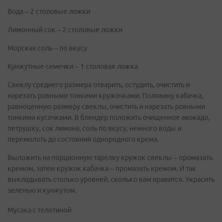
Вода – 2 столовые ложки
Лимонный сок – 2 столовые ложки
Морская соль – по вкусу
Кунжутные семечки – 1 столовая ложка
Свеклу среднего размера отварить, остудить, очистить и
нарезать ровными тонкими кружочками. Половину кабачка,
равноценную размеру свеклы, очистить и нарезать ровными
тонкими кусочками. В блендер положить очищенное авокадо,
петрушку, сок лимона, соль по вкусу, немного воды и
перемолоть до состояния однородного крема.
Выложить на порционную тарелку кружок свеклы – промазать
кремом, затем кружок кабачка – промазать кремом. И так
выкладывать столько уровней, сколько вам нравится. Украсить
зеленью и кунжутом.
Мусака с телятиной