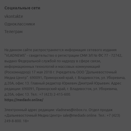
Социальные сети
vkontakte
Одноклассники
Телеграм
На данном сайте распространяется информация сетевого издания
"VLADNEWS" - свидетельство о регистрации СМИ ЭЛ № ФС 77 - 72742,
выдано Федеральной службой по надзору в сфере связи,
информационных технологий и массовых коммуникаций
(Роскомнадзор) 17 мая 2018 г. Учредитель ООО "Дальневосточный
Медиа Центр". 690091, Приморский край, г. Владивосток, ул. Уборевича,
д.20А, офис 13. Главный редактор Юркевич Дмитрий Юрьевич. Адрес
редакции: 690091, Приморский край, г. Владивосток, ул. Уборевича,
д.20А, офис 13. Тел.: +7 (423) 2-415-600.
https://mediadv.online/
Электронный адрес редакции: vladnews@inbox.ru. Отдел продаж
«Дальневосточный Медиа Центр» sale@mediadv.online. Тел.: +7 (423)
249-8-800. 18+