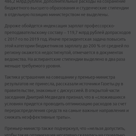
486,2 млрд рублей. Дополнительные расходы на сохранение
бюджетного высшего образования и студенческие стипендии
в отдельную позицию министерством не выделены.
Дороже обойдется индексация зарплат профессорско-
преподавательскому составу – 119,7 млрд рублей допрасходов
с 2017-го по 2019 год. Иначе президентская задача повысить
этой категории бюджетников зарплату до 200 % от средней по
региону окажется недостигнутой, отмечается в документах
ведомства. На аспирантские стипендии выделено в два раза
меньше требуемого уровня.
Тактика устрашения на совещании у премьер-министра
результатов не принесла, рассказали источники Газеты.ру в
правительстве, знакомые с дискуссией. В открытой части
заседания Дмитрий Медведев признал, что в «сложившихся
условиях придется проводить оптимизацию расходов за счет
перераспределения средств на самые важные направления и
снижать неэффективные траты».
Премьер-министр также подчеркнул, что «нельзя допустить,
чтобы такая оптимизация негативно сказалась на социально