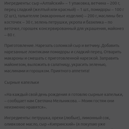
Ингредиенты: сыр «Алтайский» – 1 упаковка, ветчина – 200 г,
перец сладкий (желтый или красный) – 1 шт., помидоры – 100 г
(2 шт.), тальятелле (макаронные изделия) – 200 г, маслины без
косточек – 30 г, зелень петрушки, укропа и базилика – по
веточке, горошек консервированный для украшения, майонез
– 80 г.
Приготовление. Нарезать соломкой сыр и ветчину. Добавить
нарезанные ломтиками помидоры и сладкий перец. Отварить
макароны и смешать с приготовленной нарезкой. Заправить
майонезом, выложить в салатницу, украсить зеленью,
маслинами и горошком. Приятного аппетита!
Сырные капельки
«На каждый свой день рождения я готовлю сырные капельки,
– сообщает нам Светлана Мельникова. – Моим гостям они
неизменно нравятся».
Ингредиенты: петрушка, орехи (любые), лимонный сок,
оливковое масло, сыр «Кипринский» (я покупаю уже