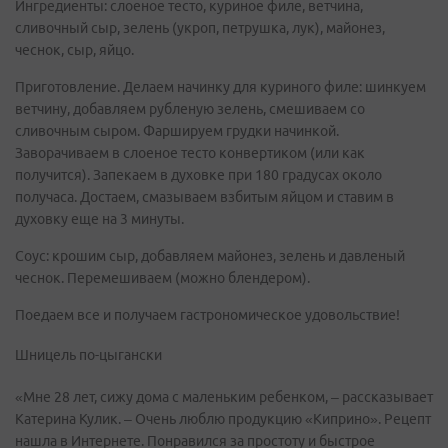
Ингредиенты: слоеное тесто, куриное филе, ветчина,
сливочный сыр, зелень (укроп, петрушка, лук), майонез,
чеснок, сыр, яйцо.
Приготовление. Делаем начинку для куриного филе: шинкуем
ветчину, добавляем рубленую зелень, смешиваем со
сливочным сыром. Фаршируем грудки начинкой.
Заворачиваем в слоеное тесто конвертиком (или как
получится). Запекаем в духовке при 180 градусах около
получаса. Достаем, смазываем взбитым яйцом и ставим в
духовку еще на 3 минуты.
Соус: крошим сыр, добавляем майонез, зелень и давленый
чеснок. Перемешиваем (можно блендером).
Поедаем все и получаем гастрономическое удовольствие!
Шницель по-цыгански
«Мне 28 лет, сижу дома с маленьким ребенком, – рассказывает
Катерина Кулик. – Очень люблю продукцию «Киприно». Рецепт
нашла в Интернете. Понравился за простоту и быстрое