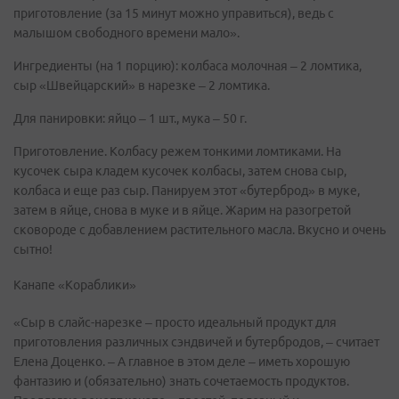
приготовление (за 15 минут можно управиться), ведь с
малышом свободного времени мало».
Ингредиенты (на 1 порцию): колбаса молочная – 2 ломтика,
сыр «Швейцарский» в нарезке – 2 ломтика.
Для панировки: яйцо – 1 шт., мука – 50 г.
Приготовление. Колбасу режем тонкими ломтиками. На
кусочек сыра кладем кусочек колбасы, затем снова сыр,
колбаса и еще раз сыр. Панируем этот «бутерброд» в муке,
затем в яйце, снова в муке и в яйце. Жарим на разогретой
сковороде с добавлением растительного масла. Вкусно и очень
сытно!
Канапе «Кораблики»
«Сыр в слайс-нарезке – просто идеальный продукт для
приготовления различных сэндвичей и бутербродов, – считает
Елена Доценко. – А главное в этом деле – иметь хорошую
фантазию и (обязательно) знать сочетаемость продуктов.