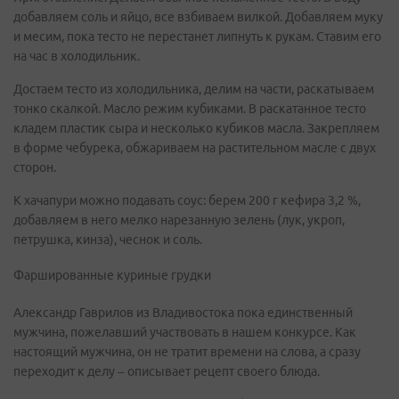
добавляем соль и яйцо, все взбиваем вилкой. Добавляем муку
и месим, пока тесто не перестанет липнуть к рукам. Ставим его
на час в холодильник.
Достаем тесто из холодильника, делим на части, раскатываем
тонко скалкой. Масло режим кубиками. В раскатанное тесто
кладем пластик сыра и несколько кубиков масла. Закрепляем
в форме чебурека, обжариваем на растительном масле с двух
сторон.
К хачапури можно подавать соус: берем 200 г кефира 3,2 %,
добавляем в него мелко нарезанную зелень (лук, укроп,
петрушка, кинза), чеснок и соль.
Фаршированные куриные грудки
Александр Гаврилов из Владивостока пока единственный
мужчина, пожелавший участвовать в нашем конкурсе. Как
настоящий мужчина, он не тратит времени на слова, а сразу
переходит к делу – описывает рецепт своего блюда.