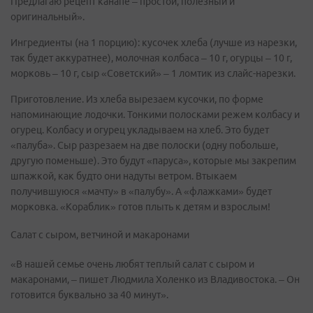
Предлагаю рецепт канапе – простой, полезный и
оригинальный».
Ингредиенты (на 1 порцию): кусочек хлеба (лучше из нарезки,
так будет аккуратнее), молочная колбаса – 10 г, огурцы – 10 г,
морковь – 10 г, сыр «Советский» – 1 ломтик из слайс-нарезки.
Приготовление. Из хлеба вырезаем кусочки, по форме
напоминающие лодочки. Тонкими полосками режем колбасу и
огурец. Колбасу и огурец укладываем на хлеб. Это будет
«палуба». Сыр разрезаем на две полоски (одну побольше,
другую поменьше). Это будут «паруса», которые мы закрепим
шпажкой, как будто они надуты ветром. Втыкаем
получившуюся «мачту» в «палубу». А «флажками» будет
морковка. «Кораблик» готов плыть к детям и взрослым!
Салат с сыром, ветчиной и макаронами
«В нашей семье очень любят теплый салат с сыром и
макаронами, – пишет Людмила Холенко из Владивостока. – Он
готовится буквально за 40 минут».