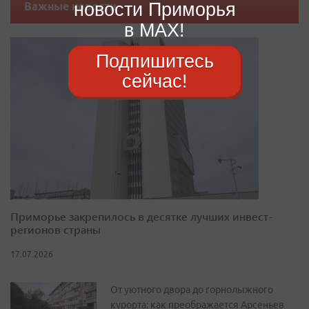
новости Приморья
Важные новости
в MAX!
Подпишитесь
сейчас!
Приморье закрепилось в десятке лучших инвест-
регионов страны
17.07.2026
От уютного двора до горнолыжного
курорта: как преображается Арсеньев