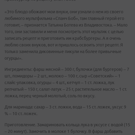
«Это блюдо обожают мои внуки, они узнали о нем из своего
любимого мультфильма «Спанч Боб», там главный герой его
готовит, – признается Татьяна Ботева из Владивостока. – Мало
того, они заставили и меня посмотреть этот мультик с целью
записать рецепт и приготовить им крабсбургеры. А я очень
люблю своих внуков, вот и пришлось освоить этот рецепт. Я
только заменила диковинные пикули на более привычные
огурцы».
Ингредиенты: фарш мясной – 300 г, булочки (для бургеров) – 7
шт., помидоры – 2 шт., молоко – 100 г, сыр «Советский» – 1
слайс-упаковка, огурцы – 4 шт., кетчуп – 1 ст. ложка, лук
репчатый – 150 г, салат-латук – 25 г, растительное масло – 1 ст.
ложка, перец черный молотый, соль по вкусу.
Для маринада: сахар – 3 ст. ложки, вода – 15 ст. ложек, уксус 9
% – 10 ст. ложек.
Приготовление. Замариновать кольца лука в уксусе с водой (15
– 20 минут). Замочить в молоке 1 булочку. В фарш добавить