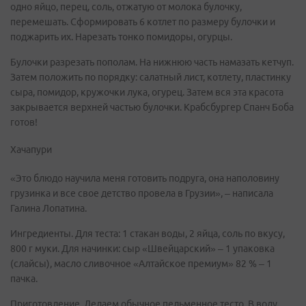
одно яйцо, перец, соль, отжатую от молока булочку,
перемешать. Сформировать 6 котлет по размеру булочки и
поджарить их. Нарезать тонко помидоры, огурцы.
Булочки разрезать пополам. На нижнюю часть намазать кетчуп.
Затем положить по порядку: салатный лист, котлету, пластинку
сыра, помидор, кружочки лука, огурец. Затем вся эта красота
закрывается верхней частью булочки. Крабсбургер Спанч Боба
готов!
Хачапури
«Это блюдо научила меня готовить подруга, она наполовину
грузинка и все свое детство провела в Грузии», – написала
Галина Лопатина.
Ингредиенты. Для теста: 1 стакан воды, 2 яйца, соль по вкусу,
800 г муки. Для начинки: сыр «Швейцарский» – 1 упаковка
(слайсы), масло сливочное «Алтайское премиум» 82 % – 1
пачка.
Приготовление. Делаем обычное пельменное тесто. В воду