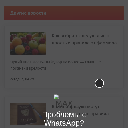
Другие новости
Как выбрать спелую дыню:
простые правила от фермера
Яркий цвет и сетчатый узор на корке — главные
признаки зрелости
сегодня, 04:29
В Минобрнауки могут
Проблемы с
скорректировать правила
приема в вузы
WhatsApp?