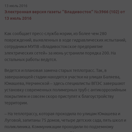
13 июль 2016
Электронная версия газеты "Владивосток" №3966 (102) от
13 июль 2016
Как сообщает пресс-служба мэрии, из более чем 280
повреждений, выявленных в ходе гидравлических испытаний,
сотрудники МУПВ «Владивостокское предприятие
электрических сетей» за июнь устранили порядка 200. На
остальных работы ведутся.
Ведется и плановая замена старых теплотрасс. Так, в
завершающей стадии находятся участки на улицах Баляева,
Юмашева, Нерчинской – здесь специалисты ВПЭС завершают
установку современных полимерных труб с антикоррозийным
покрытием и совсем скоро приступят к благоустройству
территории.
– На теплотрассу, которая проходила по улицам Юмашева и
Луговой, запитаны 75 домов, четыре детских сада, пять школ и
поликлиника. Коммуникации проходили по подземному