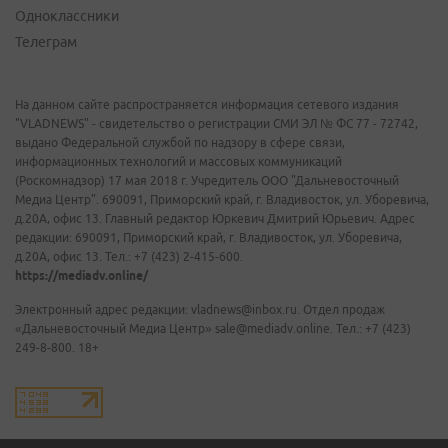
Одноклассники
Телеграм
На данном сайте распространяется информация сетевого издания
"VLADNEWS" - свидетельство о регистрации СМИ ЭЛ № ФС 77 - 72742,
выдано Федеральной службой по надзору в сфере связи,
информационных технологий и массовых коммуникаций
(Роскомнадзор) 17 мая 2018 г. Учредитель ООО "Дальневосточный
Медиа Центр". 690091, Приморский край, г. Владивосток, ул. Уборевича,
д.20А, офис 13. Главный редактор Юркевич Дмитрий Юрьевич. Адрес
редакции: 690091, Приморский край, г. Владивосток, ул. Уборевича,
д.20А, офис 13. Тел.: +7 (423) 2-415-600.
https://mediadv.online/
Электронный адрес редакции: vladnews@inbox.ru. Отдел продаж
«Дальневосточный Медиа Центр» sale@mediadv.online. Тел.: +7 (423)
249-8-800. 18+