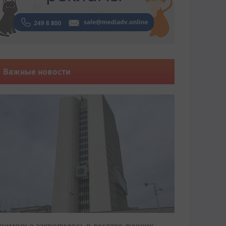
Важные новости
риморье закрепилось в десятке лучших