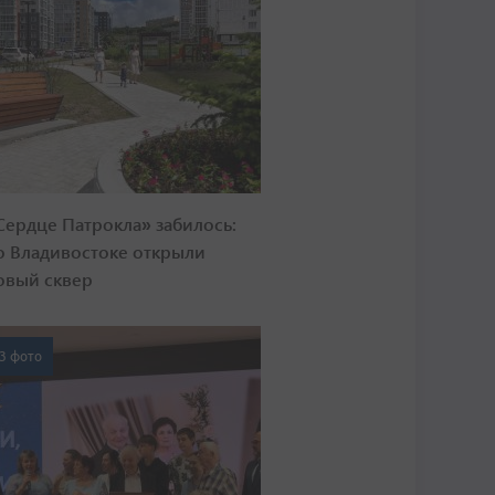
Сердце Патрокла» забилось:
о Владивостоке открыли
овый сквер
3 фото