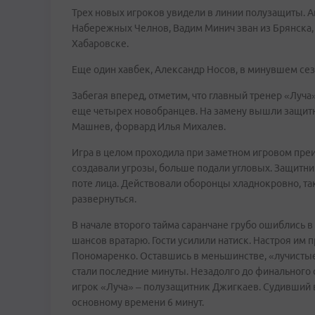
Трех новых игроков увидели в линии полузащиты. А
Набережных Челнов, Вадим Минич зван из Брянска, к
Хабаровске.
Еще один хавбек, Александр Носов, в минувшем сез
Забегая вперед, отметим, что главный тренер «Луч
еще четырех новобранцев. На замену вышли защит
Машнев, форвард Илья Михалев.
Игра в целом проходила при заметном игровом пре
создавали угрозы, больше подали угловых. Защитни
поте лица. Действовали оборонцы хладнокровно, та
развернуться.
В начале второго тайма саранчане грубо ошиблись в
шансов вратарю. Гости усилили натиск. Настроя им п
Пономаренко. Оставшись в меньшинстве, «лучисты
стали последние минуты. Незадолго до финального
игрок «Луча» – полузащитник Джигкаев. Судивший 
основному времени 6 минут.