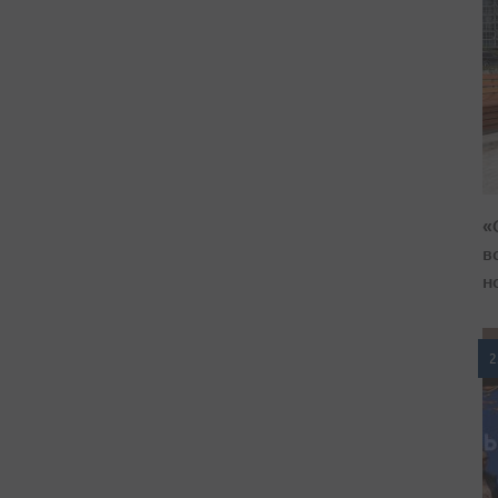
«
в
н
2