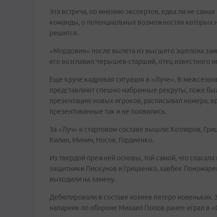
Эта встреча, по мнению экспертов, едва ли не сама
команды, о потенциальных возможностях которых н
решится.
«Мордовия» после вылета из высшего эшелона замет
его возглавил Черышев-старший, отец известного 
Еще круче кадровая ситуация в «Луче». В межсезонь
представляют спешно набранные рекруты, тоже был
презентацию новых игроков, расписывал номера, в
презентованные так и не появились.
За «Луч» в стартовом составе вышли: Котляров, Гр
Килин, Минич, Носов, Гордиенко.
Из твердой прежней основы, той самой, что спасала
защитники Пискунов и Грицаенко, хавбек Пономарен
выходили на замену.
Дебютировали в составе хозяев пятеро новеньких.
напарник по обороне Михаил Попов ранее играл в «