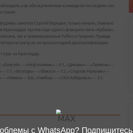
 наблюдали, как обескровленная команда из последних сил
ыстояли!
аведливо заметил Сергей Передня, только начало. Главные
 в Краснодаре против еще одного фаворита лиги «Кубани».
игкаев, так и травмированные Ребко и Гриднев. Правда,
тчетную встречу из-за прошлогодней дисквалификации.
т курс на Краснодар.
ра: «Енисей» – «Нефтехимик» – 0:1, «Динамо» – «Тюмень» –
» – 1:1, «Волгарь» – «Факел» – 1:2, «Спартак-Нальчик» –
о» – «Химки» – 0:0, «Тамбов» – «СКА-Хабаровск» – 3:1.
облемы с WhatsApp? Подпишитесь