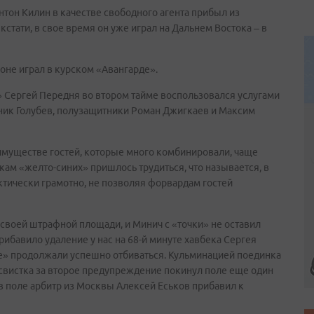
нтон Килин в качестве свободного агента прибыл из
стати, в свое время он уже играл на Дальнем Востока – в
оне играл в курском «Авангарде».
а» Сергей Передня во втором тайме воспользовался услугами
ник Голубев, полузащитники Роман Джигкаев и Максим
имуществе гостей, которые много комбинировали, чаще
кам «желто-синих» пришлось трудиться, что называется, в
ктически грамотно, не позволяя форвардам гостей
 своей штрафной площади, и Минич с «точки» не оставил
рибавило удаление у нас на 68-й минуте хавбека Сергея
е» продолжали успешно отбиваться. Кульминацией поединка
 свистка за второе предупреждение покинул поле еще один
в поле арбитр из Москвы Алексей Еськов прибавил к