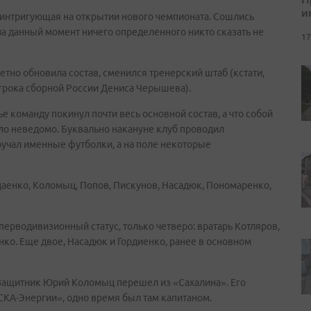
и
я интригующая на открытии нового чемпионата. Сошлись
а данный момент ничего определенного никто сказать не
17
но обновила состав, сменился тренерский штаб (кстати,
игрока сборной России Дениса Черышева).
е команду покинул почти весь основной состав, а что собой
о неведомо. Буквально накануне клуб проводил
ручал именные футболки, а на поле некоторые
ицаенко, Коломыц, Попов, Пискунов, Насадюк, Пономаренко,
 перводивизионный статус, только четверо: вратарь Котляров,
ко. Еще двое, Насадюк и Гордиенко, ранее в основном
 Защитник Юрий Коломыц перешел из «Сахалина». Его
СКА-Энергии», одно время был там капитаном.