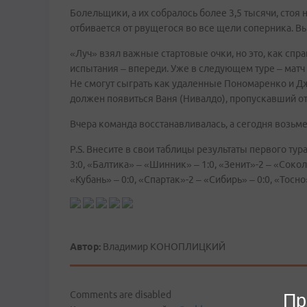
Болельщики, а их собралось более 3,5 тысячи, стоя
отбивается от рвущегося во все щели соперника. В
«Луч» взял важные стартовые очки, но это, как спр
испытания – впереди. Уже в следующем туре – матч
Не смогут сыграть как удаленные Пономаренко и Дж
должен появиться Ваня (Нивалдо), пропускавший о
Вчера команда восстанавливалась, а сегодня возьме
P.S. Внесите в свои таблицы результаты первого ту
3:0, «Балтика» – «Шинник» – 1:0, «Зенит»-2 – «Сокол
«Кубань» – 0:0, «Спартак»-2 – «Сибирь» – 0:0, «Тосн
Автор:
Владимир КОНОПЛИЦКИЙ
Comments are disabled
Пр