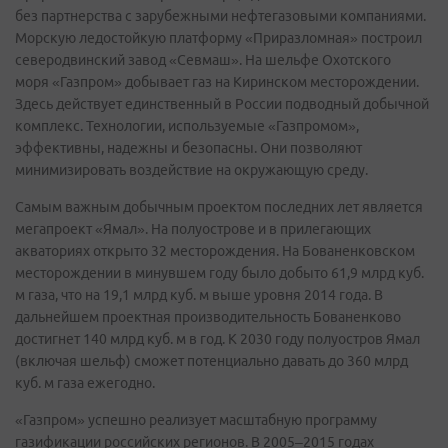
без партнерства с зарубежными нефтегазовыми компаниями.
Морскую ледостойкую платформу «Приразломная» построил
северодвинский завод «Севмаш». На шельфе Охотского
моря «Газпром» добывает газ на Киринском месторождении.
Здесь действует единственный в России подводный добычной
комплекс. Технологии, используемые «Газпромом»,
эффективны, надежны и безопасны. Они позволяют
минимизировать воздействие на окружающую среду.
Самым важным добычным проектом последних лет является
мегапроект «Ямал». На полуострове и в прилегающих
акваториях открыто 32 месторождения. На Бованенковском
месторождении в минувшем году было добыто 61,9 млрд куб.
м газа, что на 19,1 млрд куб. м выше уровня 2014 года. В
дальнейшем проектная производительность Бованенково
достигнет 140 млрд куб. м в год. К 2030 году полуостров Ямал
(включая шельф) сможет потенциально давать до 360 млрд
куб. м газа ежегодно.
«Газпром» успешно реализует масштабную программу
газификации российских регионов. В 2005–2015 годах