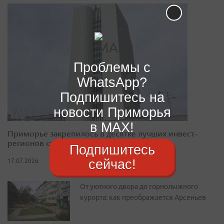
Проблемы с
WhatsApp?
Подпишитесь на
новости Приморья
в MAX!
Приморье закрепилось в десятке лучших инвест-
регионов страны
Подпишитесь
сейчас!
17.07.2026
От уютного двора до горнолыжного
курорта: как преображается Арсеньев