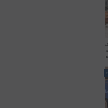
«
в
н
2