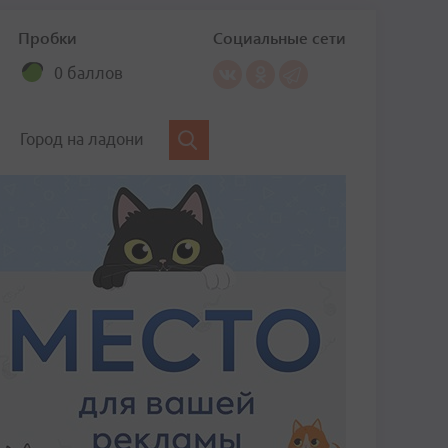
Пробки
Социальные сети
0 баллов
Город на ладони