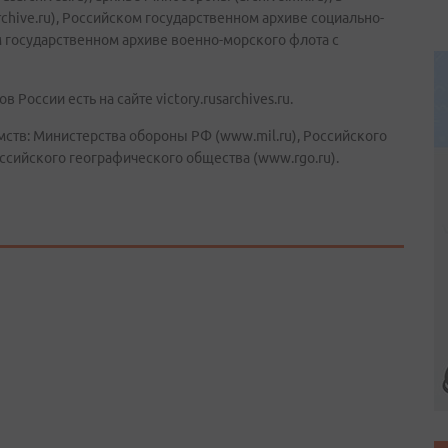
chive.ru), Российском государственном архиве социально-
м государственном архиве военно-морского флота с
оссии есть на сайте victory.rusarchives.ru.
мств: Министерства обороны РФ (www.mil.ru), Российского
оссийского географического общества (www.rgo.ru).