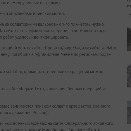
на» и «Неврученные награды»).
и
ми и описаниями воинских могил.
17
 из солдатских медальонов» с 1-го по 6-й том, нужно
. На сайтах есть алфавитные сведения о погибших в годы
х работ, удалось идентифицировать.
цией есть на сайте rf-poisk.ru/page/34/, а на сайте soldat.ru
ену, погибших в Афганистане, Чечне по регионам, родам
ах soldat.ru, кроме того, военные сокращения можно
а сайте oldgazette.ru, а описание боевых операций и
торые занимаются поиском солдат и артефактов военного
кового движения России).
ичных военных архивах: на сайте Федерального архивного
usarchives.ru), архиве Минобороны (archive.mil.ru), в