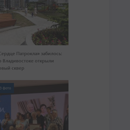
Сердце Патрокла» забилось:
о Владивостоке открыли
овый сквер
3 фото