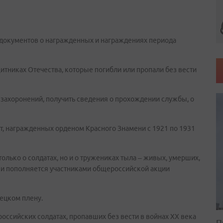
 документов о награжденных и награждениях периода
тниках Отечества, которые погибли или пропали без вести
а захоронений, получить сведения о прохождении службы, о
ат, награжденных орденом Красного Знамени с 1921 по 1931
олько о солдатах, но и о тружениках тыла – живых, умерших,
н и пополняется участниками общероссийской акции
мецком плену.
оссийских солдатах, пропавших без вести в войнах XX века
П