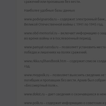
сражений или пропавших без вести.
Наиболее удобные базы данных
www.podvignaroda.ru – содержит электронный банк
Великой Отечественной войны с 1941 по 1945 год.
www.obd-memorial.ru – включает информацию о защи
во время войны и в послевоенный период.
www.pamyat-naroda.ru – позволяет установить мест
победах и лишениях на полях сражений.
www.rkka.ru/ihandbook.htm – содержит список солд
год.
www.moypolk.ru – позволяет выяснить сведения не т
погибших и пропавших без вести. Архив был собра
«Бессмертный полк».
www.dokst.ru – дает сведения о скончавшихся в не
www.polk.ru – содержит информацию о советских и р