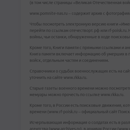
(в том числе страницы «Великая Отечественная вой
www.pomnite-nas.ru – содержит архив с фотография
Чтобы посмотреть электронную версию книги «Имена
перейти по ссылкам отечестворт. рф или rf-poisk.ru
войны, чьи останки, обнаруженные в ходе поисковы
Кроме того, Книги памяти с прямыми ссылками и аннота
Книга памяти включает информацию об умерших в пл
войск, отдельным частям и соединениям.
Справочники о судьбах военнослужащих есть на сайт
уточнить на сайте www.rkka.ru.
Старые газеты военного времени можно посмотреть н
мемуары можно прочесть по ссылке www.rkka.ru.
Кроме того, в России есть поисковые движения, ко
времени (www.rf-poisk.ru – официальный сайт Поис
Исчерпывающая информация о солдатах есть в разл
агентства (www.archives.ru), в архивах России (www.r