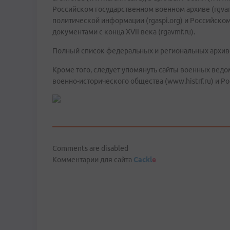
Российском государственном военном архиве (rgvar
политической информации (rgaspi.org) и Российско
документами с конца XVII века (rgavmf.ru).
Полный список федеральных и региональных архивов Р
Кроме того, следует упомянуть сайты военных ведо
военно-исторического общества (www.histrf.ru) и Р
Comments are disabled
Комментарии для сайта
Cackl
e