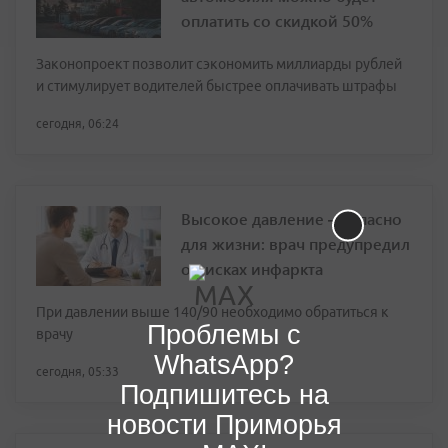
оплатить со скидкой 50%
Законопроект позволит сэкономить миллиарды рублей
и стимулирует водителей быстрее оплачивать штрафы
сегодня, 06:24
Высокое давление — опасно
для жизни: врач предупредил
о рисках инфаркта
При давлении выше 140/90 необходимо обратиться к
Проблемы с
врачу
WhatsApp?
сегодня, 05:33
Подпишитесь на
новости Приморья