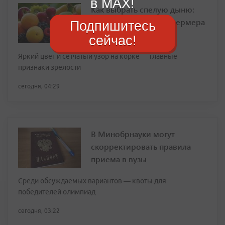
в MAX!
Как выбрать спелую дыню:
простые правила от фермера
Подпишитесь
сейчас!
Яркий цвет и сетчатый узор на корке — главные
признаки зрелости
сегодня, 04:29
В Минобрнауки могут
скорректировать правила
приема в вузы
Среди обсуждаемых вариантов — квоты для
победителей олимпиад
сегодня, 03:22