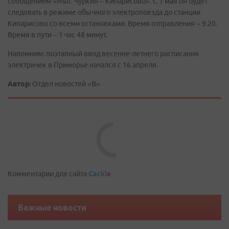
сообщением «Мыс Чуркин – Кипарисово». С 1 мая он будет
следовать в режиме обычного электропоезда до станции
Кипарисово со всеми остановками. Время отправления – 9.20.
Время в пути – 1 час 48 минут.
Напомним: поэтапный ввод весенне-летнего расписания
электричек в Приморье начался с 16 апреля.
Автор:
Отдел новостей «В»
Комментарии для сайта
Cackl
e
Важные новости