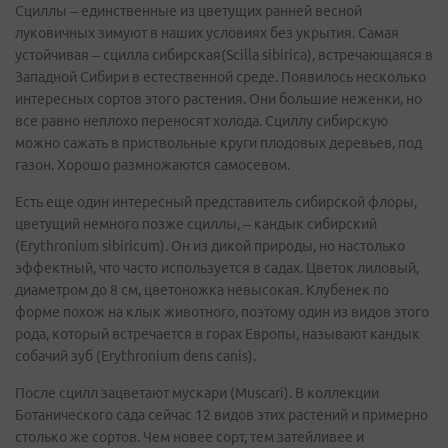
Сциллы – единственные из цветущих ранней весной
луковичных зимуют в наших условиях без укрытия. Самая
устойчивая – сцилла сибирская(Scilla sibirica), встречающаяся в
Западной Сибири в естественной среде. Появилось несколько
интересных сортов этого растения. Они большие неженки, но
все равно неплохо переносят холода. Сциллу сибирскую
можно сажать в приствольные круги плодовых деревьев, под
газон. Хорошо размножаются самосевом.
Есть еще один интересный представитель сибирской флоры,
цветущий немного позже сциллы, – кандык сибирский
(Erythronium sibiricum). Он из дикой природы, но настолько
эффектный, что часто используется в садах. Цветок лиловый,
диаметром до 8 см, цветоножка невысокая. Клубенек по
форме похож на клык животного, поэтому один из видов этого
рода, который встречается в горах Европы, называют кандык
собачий зуб (Erythronium dens canis).
После сцилл зацветают мускари (Muscari). В коллекции
Ботанического сада сейчас 12 видов этих растений и примерно
столько же сортов. Чем новее сорт, тем затейливее и