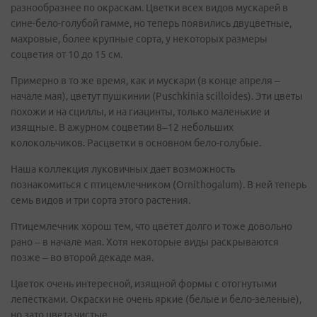
разнообразнее по окраскам. Цветки всех видов мускарей в
сине-бело-голубой гамме, но теперь появились двуцветные,
махровые, более крупные сорта, у некоторых размеры
соцветия от 10 до 15 см.
Примерно в то же время, как и мускари (в конце апреля –
начале мая), цветут пушкинии (Puschkinia scilloides). Эти цветы
похожи и на сциллы, и на гиацинты, только маленькие и
изящные. В ажурном соцветии 8–12 небольших
колокольчиков. Расцветки в основном бело-голубые.
Наша коллекция луковичных дает возможность
познакомиться с птицемлечником (Ornithogalum). В ней теперь
семь видов и три сорта этого растения.
Птицемлечник хорош тем, что цветет долго и тоже довольно
рано – в начале мая. Хотя некоторые виды раскрываются
позже – во второй декаде мая.
Цветок очень интересной, изящной формы с отогнутыми
лепестками. Окраски не очень яркие (белые и бело-зеленые),
но зато цвета чистые.