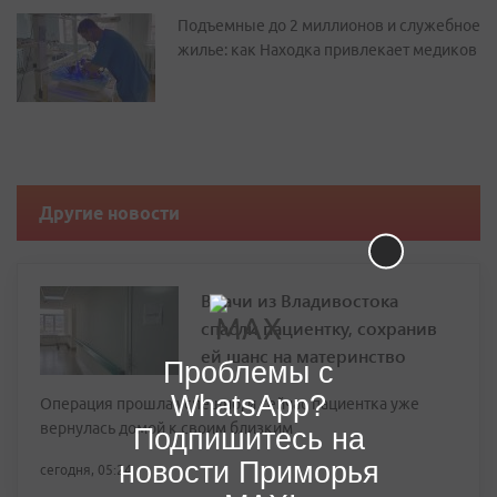
Подъемные до 2 миллионов и служебное
жилье: как Находка привлекает медиков
Другие новости
Врачи из Владивостока
спасли пациентку, сохранив
ей шанс на материнство
Проблемы с
WhatsApp?
Операция прошла успешно, и сейчас пациентка уже
вернулась домой к своим близким
Подпишитесь на
новости Приморья
сегодня, 05:24