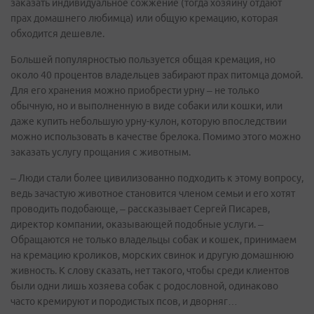
заказать индивидуальное сожжение (тогда хозяину отдают
прах домашнего любимца) или общую кремацию, которая
обходится дешевле.
Большей популярностью пользуется общая кремация, но
около 40 процентов владельцев забирают прах питомца домой.
Для его хранения можно приобрести урну – не только
обычную, но и выполненную в виде собаки или кошки, или
даже купить небольшую урну-кулон, которую впоследствии
можно использовать в качестве брелока. Помимо этого можно
заказать услугу прощания с животным.
– Люди стали более цивилизованно подходить к этому вопросу,
ведь зачастую животное становится членом семьи и его хотят
проводить подобающе, – рассказывает Сергей Писарев,
директор компании, оказывающей подобные услуги. –
Обращаются не только владельцы собак и кошек, принимаем
на кремацию кроликов, морских свинок и другую домашнюю
живность. К слову сказать, нет такого, чтобы среди клиентов
были одни лишь хозяева собак с родословной, одинаково
часто кремируют и породистых псов, и дворняг…