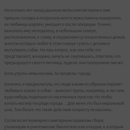
Несколько лет назад душным июльским вечером к нам
пришла соседка и попросила моего мужа помочь похоронить
ее любимца шарпея, умершего после операции. Точнее,
выкопать яму неподалеку, в небольшом сквере,
расположенном, к слову, в окружении густонаселенных домов,
жители которых любят в этом сквере гулять с детьми и
выгуливать собак. На наш вопрос, как она себе это
представляет, женщина, ничуть не смутившись, ответила, что
предыдущего своего питомца, пуделя, она похоронила там же.
Боль утраты невыносима. За пределы города
Конечно, я предполагала, что люди каким-то образом хоронят
любимых кошек и собак – вывозят трупы, например, в лес или
куда-нибудь подальше от населенных пунктов. Но чтобы
копать могилу посреди города… Для меня это был моральный
шок. Тем более что такие действия попросту незаконны.
Согласно ветеринарно-санитарным правилам сбора,
утилизация и уничтожение биологических отходов, к которым