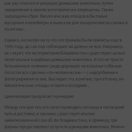
как раз относятся умершие домашние животные, путем
захоронения в землю категорически запрещены. Также
запрещены сброс биологических отходов в бытовые
мусорные контейнеры и вывоз их для захоронения на свалки и
полигоны.
Однако, несмотря на то что эти правила были приняты еще в
1995 году, до сих пор соблюдают их далеко не все. Например,
не секрет, что на территории Владивостока существуют целые
нелегальные кладбища домашних животных. И это не просто
безымянные холмики среди деревьев: на кошачье-собачьих
погостах все сделано «по-человечески» – с надгробиями и
фотографиями на них. Выглядит это, конечно, трогательно, но
биологические отходы остаются отходами…
Цивилизация предлагает кремацию
Между тем для тех, кто хочет проводить питомца в последний
путь и достойно, и законно, существует вполне
цивилизованный способ. Во Владивостоке, к примеру, три
фирмы предоставляют услуги по кремации животных. Можно