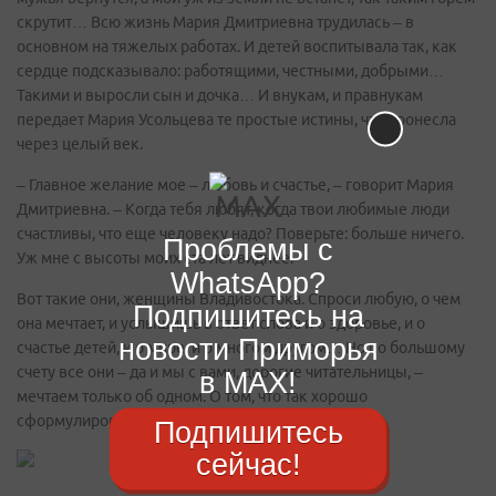
скрутит… Всю жизнь Мария Дмитриевна трудилась – в
основном на тяжелых работах. И детей воспитывала так, как
сердце подсказывало: работящими, честными, добрыми…
Такими и выросли сын и дочка… И внукам, и правнукам
передает Мария Усольцева те простые истины, что пронесла
через целый век.
– Главное желание мое – любовь и счастье, – говорит Мария
Дмитриевна. – Когда тебя любят, когда твои любимые люди
счастливы, что еще человеку надо? Поверьте: больше ничего.
Проблемы с
Уж мне с высоты моих ста лет виднее.
WhatsApp?
Вот такие они, женщины Владивостока. Спроси любую, о чем
Подпишитесь на
она мечтает, и услышишь в ответ слова и о здоровье, и о
новости Приморья
счастье детей, и о мире, и о многом другом… Но по большому
счету все они – да и мы с вами, дорогие читательницы, –
в MAX!
мечтаем только об одном. О том, что так хорошо
сформулировала Мария Усольцева…
Подпишитесь
сейчас!