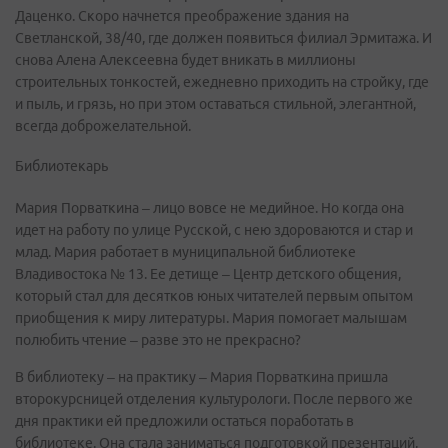
Даценко. Скоро начнется преображение здания на
Светланской, 38/40, где должен появиться филиал Эрмитажа. И
снова Алена Алексеевна будет вникать в миллионы
строительных тонкостей, ежедневно приходить на стройку, где
и пыль, и грязь, но при этом оставаться стильной, элегантной,
всегда доброжелательной.
Библиотекарь
Мария Порваткина – лицо вовсе не медийное. Но когда она
идет на работу по улице Русской, с нею здороваются и стар и
млад. Мария работает в муниципальной библиотеке
Владивостока № 13. Ее детище – Центр детского общения,
который стал для десятков юных читателей первым опытом
приобщения к миру литературы. Мария помогает малышам
полюбить чтение – разве это не прекрасно?
В библиотеку – на практику – Мария Порваткина пришла
второкурсницей отделения культурологи. После первого же
дня практики ей предложили остаться поработать в
библиотеке. Она стала заниматься подготовкой презентаций,