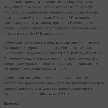
престижного конкурса циркового искусства «Мир чудес».
Искусство быть мамой Виктория освоила в полной мере.
Много лет она отдала семье – целиком, без остатка. А когда
дети подросли, Виктория стала Викторией Павловной,
учительницей. Пишла в школу, прочитав об имеющейся
вакансии, и уже не первый год трудится педагогом начальных
классов в школе № 27 Владивостока.
– Мне нравится открывать ребятам страну знаний, – говорит
Виктория Белозерова, – ведь чем удивительна начальная
школа – здесь каждый день может дарить ребенку открытия.
От учителя младших классов зависит, с каким чувством его
ученик будет утром отправляться на уроки, полюбит ли он и
сам процесс получения знаний, и школу.
Удивительно, как у Виктории хватает времени на все:
готовиться к урокам, вести дом, ходить на спектакли с участием
сыновей, шить костюмы для выступлений дочке, читать…
Наверное, она знает особый мамский секрет…
Директор