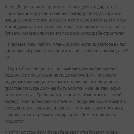
Алена Даценко, мама трех прелестных дочек и директор
Приморской картинной галереи, выглядит всегда стильно и
изящно, соответствуя и статусу, и сути своей работы. И кто бы
мог подумать, что эта хрупкая милая женщина не так давно в
буквальном смысле освоила профессию прораба-строителя?
На первые годы работы Алены в должности директора выпал
капитальный ремонт основного здания галереи – на Алеутской,
12.
– Ох, это было непросто, – вспоминает Алена Алексеевна, –
ведь во все пришлось вникать до мелочей. Мы рисовали
подрядчикам, как должно быть организовано внутреннее
пространство, где должны быть розетки и какие, где какую
плитку класть… Требовали от строителей многого и, на мой
взгляд, чаще побеждали в стычках с подрядчиком, потому что
сегодня гости, горожане и туристы, которые к нам приходят,
говорят, что итог ремонта им нравится. Чем не повод для
гордости?
И вот опыт строителя-прораба снова потребовался Алене