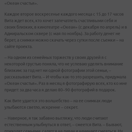
«Океан счастья».
Каждое второе воскресенье каждого месяца с 15 до 17 часов
Вита ждет всех, кто хочет запечатлеть счастливыми себя и
своих близких, в кинотеатре «Океан» (с декабря по апрель) и в
Адмиральском сквере (с мая по ноябрь). За работу денег не
берет, а снимки можно скачать через сутки после съемки – на
сайте проекта.
– На одном из семейных торжеств у своих друзей я с
некоторой грустью поняла, что не успеваю уделять внимание
близким: за год нет ни одной фотографии этой семьи, –
рассказывает Вита. – И чтобы как-то это разрешить, придумала
«Океан счастья». Раз в месяц я фотографирую всех, кто ко мне
придет: за два часа я делаю 80–90 фотографий в подарок.
Как Вите удается это волшебство – на ее снимках люди
улыбаются светло, искренне – секрет.
– Наверное, я так забавно выгляжу, что люди считают
естественным улыбнуться в ответ, – смеется Вита. – Бывают,
приходят семьями, садятся на диван и начинают смеяться. Ну