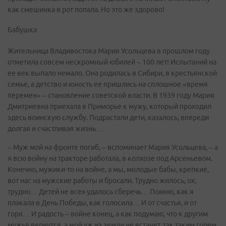
как смешинка в рот попала. Но это же здорово!
Бабушка
Жительница Владивостока Мария Усольцева в прошлом году
отметила совсем нескромный юбилей – 100 лет! Испытаний на
ее век выпало немало. Она родилась в Сибири, в крестьянской
семье, а детство и юность ее пришлись на сплошное «время
перемен» – становление советской власти. В 1939 году Мария
Дмитриевна приехала в Приморье к мужу, который проходил
здесь воинскую службу. Подрастали дети, казалось, впереди
долгая и счастливая жизнь…
– Муж мой на фронте погиб, – вспоминает Мария Усольцева, – а
я всю войну на тракторе работала, в колхозе под Арсеньевом.
Конечно, мужики-то на войне, а мы, молодые бабы, крепкие,
вот нас на мужские работы и бросали. Трудно жилось, ох,
трудно… Детей не всех удалось сберечь… Помню, как я
плакала в День Победы, как голосила… И от счастья, и от
горя… И радость – войне конец, а как подумаю, что к другим
мужья вернутся, а мой уж из земли не встанет, так таким горем