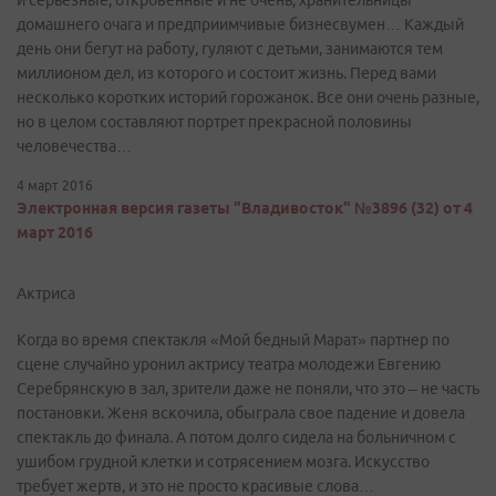
и серьезные, откровенные и не очень, хранительницы
домашнего очага и предприимчивые бизнесвумен… Каждый
день они бегут на работу, гуляют с детьми, занимаются тем
миллионом дел, из которого и состоит жизнь. Перед вами
несколько коротких историй горожанок. Все они очень разные,
но в целом составляют портрет прекрасной половины
человечества…
4 март 2016
Электронная версия газеты "Владивосток" №3896 (32) от 4
март 2016
Актриса
Когда во время спектакля «Мой бедный Марат» партнер по
сцене случайно уронил актрису театра молодежи Евгению
Серебрянскую в зал, зрители даже не поняли, что это – не часть
постановки. Женя вскочила, обыграла свое падение и довела
спектакль до финала. А потом долго сидела на больничном с
ушибом грудной клетки и сотрясением мозга. Искусство
требует жертв, и это не просто красивые слова…