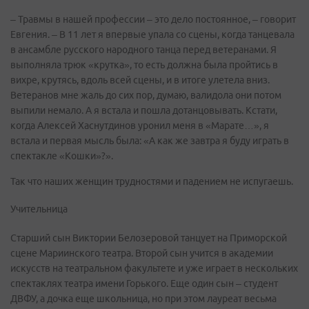
– Травмы в нашей профессии – это дело постоянное, – говорит
Евгения. – В 11 лет я впервые упала со сцены, когда танцевала
в ансамбле русского народного танца перед ветеранами. Я
выполняла трюк «крутка», то есть должна была пройтись в
вихре, крутясь, вдоль всей сцены, и в итоге улетела вниз.
Ветеранов мне жаль до сих пор, думаю, валидола они потом
выпили немало. А я встала и пошла дотанцовывать. Кстати,
когда Алексей Хаснутдинов уронил меня в «Марате…», я
встала и первая мысль была: «А как же завтра я буду играть в
спектакле «Кошки»?».
Так что наших женщин трудностями и падением не испугаешь.
Учительница
Старший сын Виктории Белозеровой танцует на Приморской
сцене Мариинского театра. Второй сын учится в академии
искусств на театральном факультете и уже играет в нескольких
спектаклях театра имени Горького. Еще один сын – студент
ДВФУ, а дочка еще школьница, но при этом лауреат весьма