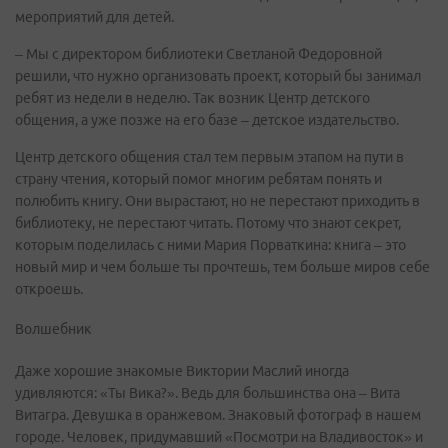
мероприятий для детей.
– Мы с директором библиотеки Светланой Федоровной
решили, что нужно организовать проект, который бы занимал
ребят из недели в неделю. Так возник Центр детского
общения, а уже позже на его базе – детское издательство.
Центр детского общения стал тем первым этапом на пути в
страну чтения, который помог многим ребятам понять и
полюбить книгу. Они вырастают, но не перестают приходить в
библиотеку, не перестают читать. Потому что знают секрет,
которым поделилась с ними Мария Порваткина: книга – это
новый мир и чем больше ты прочтешь, тем больше миров себе
откроешь.
Волшебник
Даже хорошие знакомые Виктории Маслий иногда
удивляются: «Ты Вика?». Ведь для большинства она – Вита
Витагра. Девушка в оранжевом. Знаковый фотограф в нашем
городе. Человек, придумавший «Посмотри на Владивосток» и