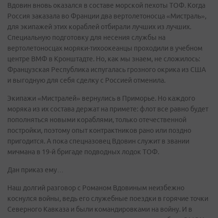
Вдовин вновь оказался в составе морской пехоты ТОФ. Когда
Россия заказала во Франции два вертолетоносца «Мистраль»,
для экипажей этих кораблей отбирали лучших из лучших.
Специальную подготовку для несения службы на
вертолетоносцах моряки-тихоокеанцы проходили в учебном
центре ВМФ в Кронштадте. Но, как мы знаем, не сложилось:
Французская Республика испугалась грозного окрика из США
и выгодную для себя сделку с Россией отменила.
Экипажи «Мистралей» вернулись в Приморье. Но каждого
моряка из их состава держат на примете: флот все равно будет
пополняться новыми кораблями, только отечественной
постройки, поэтому опыт контрактников рано или поздно
пригодится. А пока спецназовец Вдовин служит в звании
мичмана в 19-й бригаде подводных лодок ТОФ.
Дан приказ ему…
Наш долгий разговор с Романом Вдовиным неизбежно
коснулся войны, ведь его служебные поездки в горячие точки
Северного Кавказа и были командировками на войну. И в