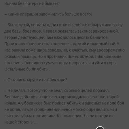
Войны без потерь не бывает
– Какие операции запомнились больше всего?
– Был случай, когда за одни сутки в зеленке обнаружили сразу
две базы боевиков. Первая оказалась законсервированной,
вторая действующей. Там находилось десять бандитов.
Произошло боевое столкновение – долгий и тяжелый бой. У
нас ранили командира взвода, но, к счастью, ему своевременно
оказали помощь. Но и противник понес потери. Лишь меньше
половины боевиков сумели тогда прорваться и уйти в горы.
Остальные были убиты.
– Остались зарубки на прикладе?
– Не делал. Потому что не знал, сколько целей поразил.
Боевые действия чаще всего происходили в зеленке, порой
ночью. А у боевиков был приказ: убитых и раненых на поле боя
не оставлять. В столкновении невозможно определить, чей
выстрел убрал противника. К сожалению, были потери и с
нашей стороны…