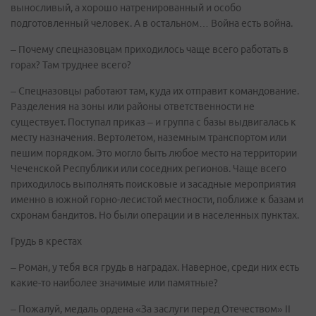
выносливый, а хорошо натренированный и особо
подготовленный человек. А в остальном… Война есть война.
– Почему спецназовцам приходилось чаще всего работать в
горах? Там труднее всего?
– Спецназовцы работают там, куда их отправит командование.
Разделения на зоны или районы ответственности не
существует. Поступал приказ – и группа с базы выдвигалась к
месту назначения. Вертолетом, наземным транспортом или
пешим порядком. Это могло быть любое место на территории
Чеченской Республики или соседних регионов. Чаще всего
приходилось выполнять поисковые и засадные мероприятия
именно в южной горно-лесистой местности, поближе к базам и
схронам бандитов. Но были операции и в населенных пунктах.
Грудь в крестах
– Роман, у тебя вся грудь в наградах. Наверное, среди них есть
какие-то наиболее значимые или памятные?
– Пожалуй, медаль ордена «За заслуги перед Отечеством» II