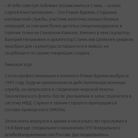
– Я тебе советую поближе познакомиться с ним, – сказал
Сергей Константинович. – Это Роман Вдовин. Старшина
контрактной службы, участник многочисленных боевых
операций, за плечами более десятка спецкомандировок в
горячие точки на Северном Кавказе. Именно в нем скульптор
Валерий Ненаживин и архитектор Станислав Шевелев увидели
прообраз для скульптуры оставшегося в живых, но
скорбящего по своим товарищам солдата…
Замыкая круг
Стезю профессионального военного Роман Вдовин выбрал в
1991 году. Будучи призванным на действительную военную
службу, он напросился в соединение морской пехоты
Тихоокеанского флота. После увольнения в запас перевелся в
систему МВД. Служил в звании старшего прапорщика в
составе приморского ОМОНа.
Затем опять вернулся в армию и несколько лет прослужил в
14-й бригаде специального назначения ГРУ Генерального
штаба Вооруженных сил России. Дислоцировалось