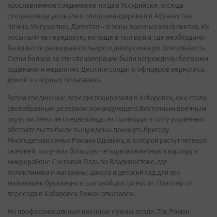
прославленное соединение тогда в Уссурийске, отсюда
спецназовцы уезжали в спецкомандировки в Афганистан,
Чечню, Ингушетию, Дагестан – в зоны военных конфликтов. Их
посылали на передовую, но чаще в тыл врага, где необходимо
было вести разведывательную и диверсионную деятельность.
Сотни бойцов за эти спецоперации были награждены боевыми
орденами и медалями. Десятки солдат и офицеров вернулись
домой в «черных тюльпанах».
Затем соединение передислоцировали в Хабаровск, оно стало
своеобразным резервом командующего Восточным военным
округом. Многие спецназовцы из Приморья в силу различных
обстоятельств были вынуждены покинуть бригаду.
Многодетная семья Романа Вдовина, в которой растут четверо
сыновей, получила большую четырехкомнатную квартиру в
микрорайоне Снеговая Падь во Владивостоке, где
поликлиника и магазины, школа и детский сад для его
мальчишек буквально в шаговой доступности. Поэтому от
переезда в Хабаровск Роман отказался.
Но профессиональные военные нужны везде. Так Роман