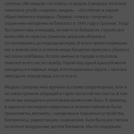
степени, обе медали «За отвагу» и медаль Суворова. Хотя мне
памятна и сугубо «мирная» медаль – «За отличие в охране
общественного порядка». Первую «отвагу» получил за
отражение нападения на блокпост в 1995 году в Грозном. Тогда
был ранен наш командир, но никто из бойцов не струсил, все
вели себя по-мужски. Грамотно держали оборону и
отстреливались до подхода резерва. В итоге превосходившим
нас в живой силе и огневой мощи бандитам пришлось убраться
несолоно хлебавши. Кстати, именно в городах и поселках
тяжелее всего нести службу. Порой под одной крышей могли
находиться и мирные люди, и потенциальные враги, с наскока
никогда не определишь, кто есть кто.
Медаль Суворова мне вручили за серию плодотворных, хотя и
не очень громких операций в горно-лесистой местности. В том
числе мы находили и уничтожали вражеские базы. К примеру,
в одном из последних найденных в зеленке тайников были
гранатометы, автоматы, самодельные взрывные устройства,
боеприпасы, радиостанции, снаряжение. База была рассчитана
на полное вооружение десяти боевиков. Мы ее подорвали.