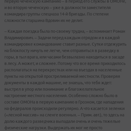
первую чеченскую кампанию – в период его службы в ОМОНе,
и во вторую чеченскую – уже в должности заместителя
командира группы спецназа 14-й бригады. По степени
сложности старшина Вдовин их не делит.
– Каждая поездка была по-своему трудна, – вспоминает Роман
Владимирович. – Задачи перед каждым отрядом и в каждой
командировке командование ставит разные. Сутки отдежурить
на блокпосту ничуть не легче, чем отправиться в разведку в
горы, в тыл врага, или часами безвылазно находиться в засаде
в лесу. А может, и сложнее. Потому что все время приходилось
располагаться на перекрестках или на въездах в населенные
пункты на открытой простреливаемой местности. Проверяя
документы в каждой машине, не знаешь, что тебя ждет:
выстрел в упор или понимание и благожелательное
настроение местного населения. Особенно сложно было в
составе ОМОНа в первую кампанию в Грозном, где нападения
на федералов происходили регулярно. А что касается зеленки
(«лесной массив» на сленге военных. – Прим. авт.), то здесь на
долю каждого разведчика выпадали очень и очень тяжелые
физические нагрузки. Выдержать их мог не просто