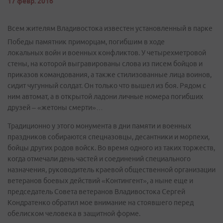
17 февр. 2016
Всем жителям Владивостока известен установленный в парке
Победы памятник приморцам, погибшим в ходе
локальных войн и военных конфликтов. У четырехметровой
стены, на которой выгравированы слова из писем бойцов и
приказов командования, а также стилизованные лица воинов,
сидит чугунный солдат. Он только что вышел из боя. Рядом с
ним автомат, а в открытой ладони личные номера погибших
друзей – «жетоны смерти»…
Традиционно у этого монумента в дни памяти и военных
праздников собираются спецназовцы, десантники и морпехи,
бойцы других родов войск. Во время одного из таких торжеств,
когда отмечали день частей и соединений специального
назначения, руководитель краевой общественной организации
ветеранов боевых действий «Контингент», а ныне еще и
председатель Совета ветеранов Владивостока Сергей
Кондратенко обратил мое внимание на стоявшего перед
обелиском человека в защитной форме.