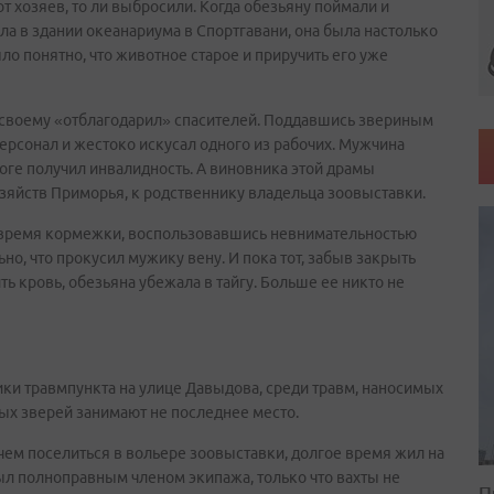
от хозяев, то ли выбросили. Когда обезьяну поймали и
ла в здании океанариума в Спортгавани, она была настолько
ло понятно, что животное старое и приручить его уже
о-своему «отблагодарил» спасителей. Поддавшись звериным
рсонал и жестоко искусал одного из рабочих. Мужчина
тоге получил инвалидность. А виновника этой драмы
озяйств Приморья, к родственнику владельца зоовыставки.
о время кормежки, воспользовавшись невнимательностью
льно, что прокусил мужику вену. И пока тот, забыв закрыть
ить кровь, обезьяна убежала в тайгу. Больше ее никто не
ики травмпункта на улице Давыдова, среди травм, наносимых
х зверей занимают не последнее место.
ем поселиться в вольере зоовыставки, долгое время жил на
л полноправным членом экипажа, только что вахты не
П