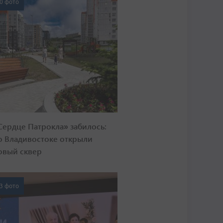
0 фото
Сердце Патрокла» забилось:
о Владивостоке открыли
овый сквер
3 фото