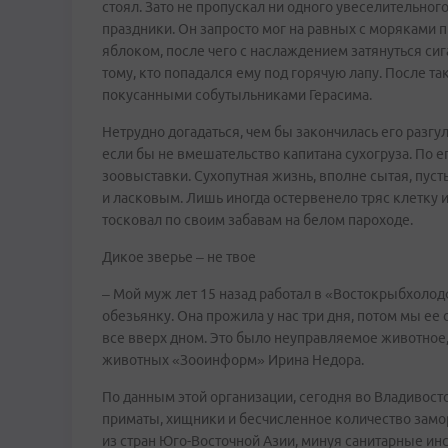
стоял. Зато не пропускал ни одного увеселительног
праздники. Он запросто мог на равных с моряками п
яблоком, после чего с наслаждением затянуться си
тому, кто попадался ему под горячую лапу. После т
покусанными собутыльниками Герасима.
Нетрудно догадаться, чем бы закончилась его разгу
если бы не вмешательство капитана сухогруза. По е
зоовыставки. Сухопутная жизнь, вполне сытая, пусть
и ласковым. Лишь иногда остервенело тряс клетку и
тосковал по своим забавам на белом пароходе.
Дикое зверье – не твое
– Мой муж лет 15 назад работал в «Востокрыбхоло
обезьянку. Она прожила у нас три дня, потом мы ее 
все вверх дном. Это было неуправляемое животное
животных «Зооинформ» Ирина Недора.
По данным этой организации, сегодня во Владивост
приматы, хищники и бесчисленное количество замо
из стран Юго-Восточной Азии, минуя санитарные ин