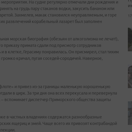
о мероприятия. На судне регулярно отмечали дни рождения и
и
ринять на грудь пару стаканов водки, закусить бананом или
гаретой. Захмелев, макак становился неуправляемым, и горе
17
аких развлечений корабельный лазарет был заполнен
льная морская биография (обезьян от алкоголизма не лечат!),
го приказу примата сдали под присмотр сотрудников
 и в клетке, Герасиму понравилась. Он присмирел, стал тихим
 громко кричал, пугая соседей-сородичей. Наверное,
дфлоте» и привез из-за границы маленькую хорошенькую
отдали в цирк. За три дня она всех перекусала и перевернула
, – вспоминает диспетчер Приморского общества защиты
оке в частных владениях содержатся разнообразные
рских ящериц и змей. Чаще всего их привозят контрабандой
спекции.