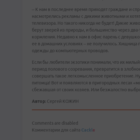
– К нам в последнее время приходят граждане и спр
насмотрелись рекламы с дикими животными и хотят, 
телевизора. Но такого никогда не будет! Дикие жи
берут зверей из природы, и большинство через два-
кормления. Недавно к нам в офис парень с девушко
ее в домашних условиях – не получилось. Хищница по
одежды до компьютерных проводов.
Если бы любители экзотики понимали, что их милый 
период полового созревания, превратится в злобное
совершать такое легкомысленное приобретение. Н
питомца! Вот и появляются в пригородных лесах «м
сбежавшая от своих хозяев. Или безжалостно выб
Автор:
Сергей КОЖИН
Comments are disabled
Комментарии для сайта
Cackl
e