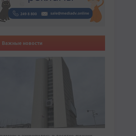
Важные новости
риморье закрепилось в десятке лучших