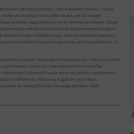
ашивают, где взять енотов, – рассказывает Ирина. – Люди
чтобы их питомцы вели себя так же, как на экране
вотные должны содержаться в естественных условиях. Люди
три месяца в неволе погибает из-за неправильного ухода и
й привезли серо-голубую норку. Они пробовали содержать
кусала хозяйку и погрызла дома все, до чего добралась, от
пушистый зверек через какое-то время, как только наступит
, агрессивное существо, они наверняка не стали бы
у невозможно превратить макаку в послушного домашнего
орозоустойчивые» обезьяны и другая «экзотика»,
рошенная за ненадобностью. Выводы делайте сами…