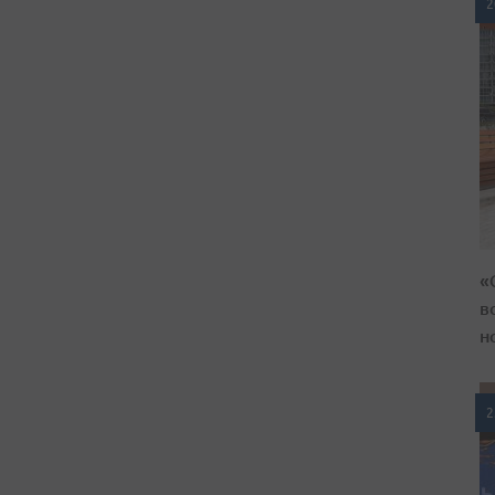
2
«
в
н
2