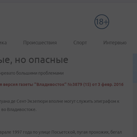
ика
Происшествия
Спорт
Интервью
е, но опасные
 чревато большими проблемами
 версия газеты "Владивосток" №3879 (15) от 3 февр. 2016
Антуана де Сент-Экзепюри вполне могут служить эпиграфом к
 во Владивостоке.
рале 1997 года по улице Посьетской, пугая прохожих, бегал