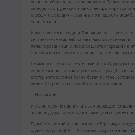
ошалевший от холода и голода макак. То ли сбежал 
передали сотрудникам зоовыставки, которая работа
плоха, что ее решили усыпить. По внешнему виду бы
невозможно.
И все-таки его выходили. Поправившись, примат п
инстинктам, макак набросился на обслуживающий пе
попал в реанимацию, перенес шесть операций и в и
отправили на вечное поселение в одно из лесных х
Но макак и в ссылке не утихомирился. Однажды в
нового хозяина, макак укусил его за руку. Да так си
клетку, матерился от боли и бегал, пытаясь останов
видел. Скорее всего, зимой животное погибло.
…И по пьяни
И эта история не единична. Как утверждают сотрудн
человеку домашними животными, укусы прирученны
Бурый медвежий макак по кличке Герасим, прежде ч
одном из судов ДВМП. Лохматый «морской волк» бы