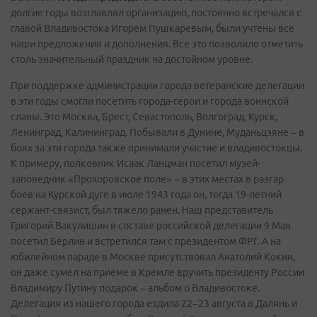
долгие годы возглавлял организацию, постоянно встречался с
главой Владивостока Игорем Пушкаревым, были учтены все
наши предложения и дополнения. Все это позволило отметить
столь значительный праздник на достойном уровне.
При поддержке администрации города ветеранские делегации
в эти годы смогли посетить города-герои и города воинской
славы. Это Москва, Брест, Севастополь, Волгоград, Курск,
Ленинград, Калининград. Побывали в Дунине, Муданьцзяне – в
боях за эти города также принимали участие и владивостокцы.
К примеру, полковник Исаак Ланцман посетил музей-
заповедник «Прохоровское поле» – в этих местах в разгар
боев на Курской дуге в июле 1943 года он, тогда 19-летний
сержант-связист, был тяжело ранен. Наш представитель
Григорий Вакулишин в составе российской делегации 9 Мая
посетил Берлин и встретился там с президентом ФРГ. А на
юбилейном параде в Москве присутствовал Анатолий Кокин,
он даже сумел на приеме в Кремле вручить президенту России
Владимиру Путину подарок – альбом о Владивостоке.
Делегация из нашего города ездила 22–23 августа в Далянь и