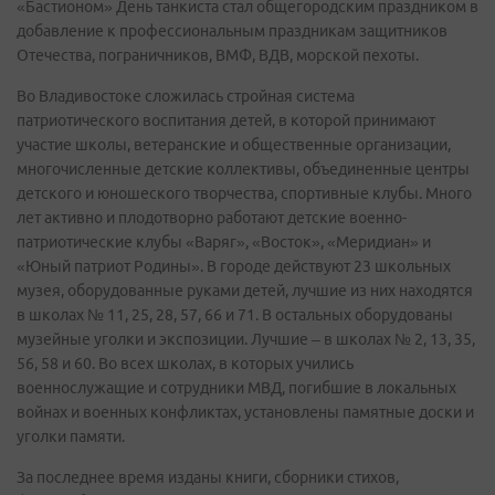
«Бастионом» День танкиста стал общегородским праздником в
добавление к профессиональным праздникам защитников
Отечества, пограничников, ВМФ, ВДВ, морской пехоты.
Во Владивостоке сложилась стройная система
патриотического воспитания детей, в которой принимают
участие школы, ветеранские и общественные организации,
многочисленные детские коллективы, объединенные центры
детского и юношеского творчества, спортивные клубы. Много
лет активно и плодотворно работают детские военно-
патриотические клубы «Варяг», «Восток», «Меридиан» и
«Юный патриот Родины». В городе действуют 23 школьных
музея, оборудованные руками детей, лучшие из них находятся
в школах № 11, 25, 28, 57, 66 и 71. В остальных оборудованы
музейные уголки и экспозиции. Лучшие – в школах № 2, 13, 35,
56, 58 и 60. Во всех школах, в которых учились
военнослужащие и сотрудники МВД, погибшие в локальных
войнах и военных конфликтах, установлены памятные доски и
уголки памяти.
За последнее время изданы книги, сборники стихов,