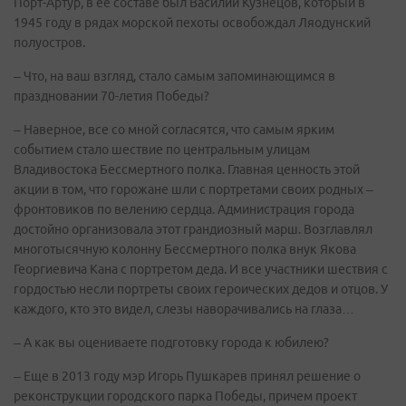
Порт-Артур, в ее составе был Василий Кузнецов, который в
1945 году в рядах морской пехоты освобождал Ляодунский
полуостров.
– Что, на ваш взгляд, стало самым запоминающимся в
праздновании 70-летия Победы?
– Наверное, все со мной согласятся, что самым ярким
событием стало шествие по центральным улицам
Владивостока Бессмертного полка. Главная ценность этой
акции в том, что горожане шли с портретами своих родных –
фронтовиков по велению сердца. Администрация города
достойно организовала этот грандиозный марш. Возглавлял
многотысячную колонну Бессмертного полка внук Якова
Георгиевича Кана с портретом деда. И все участники шествия с
гордостью несли портреты своих героических дедов и отцов. У
каждого, кто это видел, слезы наворачивались на глаза…
– А как вы оцениваете подготовку города к юбилею?
– Еще в 2013 году мэр Игорь Пушкарев принял решение о
реконструкции городского парка Победы, причем проект