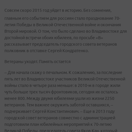
Совсем скоро 2015 год уйдет в историю. Без сомнения,
главным его событием для россиян стало празднование 70-
летия Победы в Великой Отечественной войне и окончания
Второй мировой. О том, что было сделано во Владивостоке для
достойной встречи обоих юбилеев, по просьбе «В»
рассказывает председатель городского совета ветеранов
полковник в отставке Сергей Кондратенко.
Ветераны уходят. Память остается
– Для начала скажу о печальном. К сожалению, за последние
пять лет во Владивостоке участников Великой Отечественной
войны стало в четыре раза меньше: в 2010-м в городе жили
чуть больше трех тысяч фронтовиков, сегодня их осталось
менее 800. Между двумя юбилеями ушли из жизни 2250
ветеранов. Тем важнее окружить заботой оставшихся, –
подчеркивает Сергей Константинович. – Еще в 2013 году
городской совет ветеранов совместно с администрацией
подготовили план юбилейных мероприятий к 70-летию
Великой Победы. председатель совета Яков Кан, который