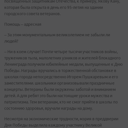
посвященных защитникам Отечества, к примеру, Якову Кану,
которая была открыта в день его 95-летия на здании
городского совета ветеранов.
Помощь – адресная
– За этим монументальным великолепием не забыли ли
людей?
– Ни в коем случае! Почти четыре тысячи участников войны,
тружеников тыла, малолетних узников и жителей блокадного
Ленинграда получили юбилейные медали, выпущенные к Дню
Победы. Награды вручались в торжественной обстановке в
школах города непосредственно Игорем Пушкаревым и его
заместителями. школьники организовывали праздничные
концерты. Ветераны были окружены заботой и вниманием
детей. А для ребят это были настоящие уроки мужества и
патриотизма. Тем ветеранам, кто не смог прийти в школы по
состоянию здоровья, вручали награды на дому.
Несмотря на экономические трудности, мэрия в преддверии
Дня Победы выделила каждому участнику Великой