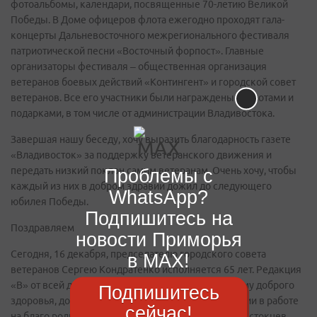
фотоальбомы, календари, посвященные 70-летию Великой
Победы. В Доме офицеров флота ежегодно проходят гала-
концерты Дальневосточного межрегионального фестиваля
патриотической песни «Восточный форпост». Главные
организаторы фестиваля – общественная организация
ветеранов боевых действий «Контингент» и городской совет
ветеранов. Все его участники были награждены грамотами и
подарками, в том числе от администрации Владивостока.
Завершая нашу беседу, хочу выразить благодарность газете
«Владивосток» за поддержку ветеранского движения и
передать низкий поклон самим ветеранам. Очень хочу, чтобы
Проблемы с
каждый из них в добром здравии дожил до следующего
WhatsApp?
юбилея Победы.
Подпишитесь на
Поздравляем
новости Приморья
Сегодня, 16 декабря, председателю городского совета
в MAX!
ветеранов Сергею Кондратенко исполняется 65 лет. Редакция
«В» от всей души поздравляет юбиляра, желает ему доброго
Подпишитесь
здоровья, долгих лет жизни и неиссякаемой энергии в работе
сейчас!
на благо родного города и всех поколений владивостокцев.