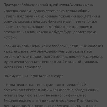
Приморский объединенный музей имени Арсеньева, как
известно, совсем недавно отметил 125-летний юбилей.
Звучали поздравления, искренние пожелания процветания и
успехов, дарились подарки. Но жизнь музея – это не только
праздники. Это каждодневная забота о дне нынешнем и
размышления о том, каково же будет будущее этого храма
истории.
Своими мыслями о том, какие проблемы, созданные много лет
назад, не дают этому учреждению культуры развиваться
сегодня и как их можно было бы решить, поделились директор
музея имени Арсеньева Виктор Шалай и главный хранитель
музея Нина Керчелаева.
Почему птенцы не улетают из гнезда?
– Наша филиальная сеть в крае – это наследие СССР, –
рассказывает Виктор Шалай. – Как известно, объединенный
музей сегодня составляют не только три филиала во
Владивостоке, но и пять по краю: в Арсеньеве, Партизанске,
Лесозаводске, Дальнереченске и Чугуевке (раньше в крае