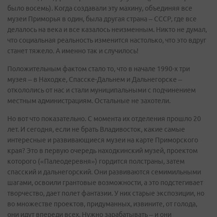
было восемь). Когда создавали эту махину, объединяя все
музеи Приморья в один, была другая страна – СССР, где все
делалось на века и все казалось неизменным. Никто не думал,
что социальная реальность изменится настолько, что это вдруг
станет тяжело. А именно так и случилось!
Положительным фактом стало то, что в начале 1990-х три
музея – в Находке, Спасске-Дальнем и Дальнегорске –
откололись от нас и стали муниципальными с подчинением
местным администрациям. Остальные не захотели.
Но вот что показательно. С момента их отделения прошло 20
лет. И сегодня, если не брать Владивосток, какие самые
интересные и развивающиеся музеи на карте Приморского
края? Это в первую очередь находкинский музей, проектом
которого («Палеодеревня») гордится полстраны, затем
спасский и дальнегорский. Они развиваются семимильными
шагами, освоили грантовые возможности, а это подстегивает
творчество, дает полет фантазии. У них старые экспозиции, но
во множестве проектов, придуманных, извините, от голода,
они идут впереди всех. Нужно зарабатывать – и они