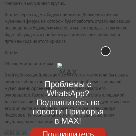
говорить, выслушивая других.
Кстати, через год мы будем принимать Дальневосточный
музейный форум, на котором будет работать отдельная секция,
посвященная будущему музеев в малых городах, в том числе
будет обсуждаться проблема развития наших филиалов и
путей выхода из этого кризиса.
Кстати
Обращение к читателям
Этой публикацией, уважаемые читатели, мы хотели бы начать
широкое общественное обсуждение проблемы филиалов
Проблемы с
музея имени Арсеньева, о котором рассказало его
WhatsApp?
руководство. Газета «Владивосток» готова стать площадкой
Подпишитесь на
для дискуссии. Если у вас есть свой взгляд на будущее музея и
его филиалов, на варианты развития музея Александра
новости Приморья
Фадеева в Чугуевке, пишите нам! Мы с удовольствием
в MAX!
опубликуем все ваши мнения.
Подпишитесь