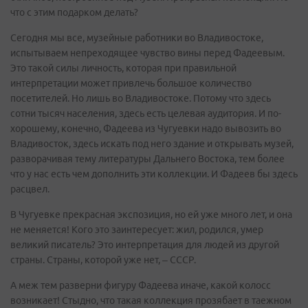
что с этим подарком делать?
Сегодня мы все, музейные работники во Владивостоке,
испытываем непреходящее чувство вины перед Фадеевым.
Это такой силы личность, которая при правильной
интерпретации может привлечь большое количество
посетителей. Но лишь во Владивостоке. Потому что здесь
сотни тысяч населения, здесь есть целевая аудитория. И по-
хорошему, конечно, Фадеева из Чугуевки надо вывозить во
Владивосток, здесь искать под него здание и открывать музей,
разворачивая тему литературы Дальнего Востока, тем более
что у нас есть чем дополнить эти коллекции. И Фадеев бы здесь
расцвел.
В Чугуевке прекрасная экспозиция, но ей уже много лет, и она
не меняется! Кого это заинтересует: жил, родился, умер
великий писатель? Это интерпретация для людей из другой
страны. Страны, которой уже нет, – СССР.
А меж тем разверни фигуру Фадеева иначе, какой колосс
возникает! Стыдно, что такая коллекция прозябает в таежном