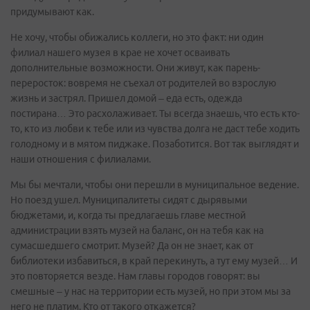
придумывают как.
Не хочу, чтобы обижались коллеги, но это факт: ни один
филиал нашего музея в крае не хочет осваивать
дополнительные возможности. Они живут, как парень-
переросток: вовремя не съехал от родителей во взрослую
жизнь и застрял. Пришел домой – еда есть, одежда
постирана… Это расхолаживает. Ты всегда знаешь, что есть кто-
то, кто из любви к тебе или из чувства долга не даст тебе ходить
голодному и в мятом пиджаке. Позаботится. Вот так выглядят и
наши отношения с филиалами.
Мы бы мечтали, чтобы они перешли в муниципальное ведение.
Но поезд ушел. Муниципалитеты сидят с дырявыми
бюджетами, и, когда ты предлагаешь главе местной
администрации взять музей на баланс, он на тебя как на
сумасшедшего смотрит. Музей? Да он не знает, как от
библиотеки избавиться, в край перекинуть, а тут ему музей… И
это повторяется везде. Нам главы городов говорят: вы
смешные – у нас на территории есть музей, но при этом мы за
него не платим. Кто от такого откажется?