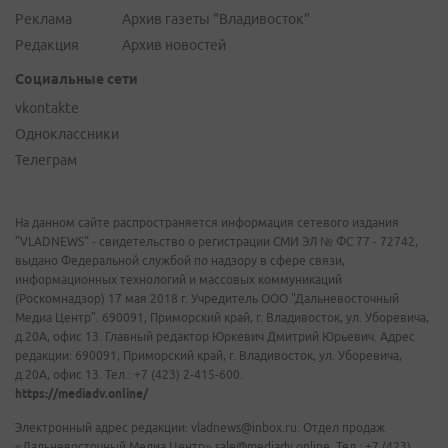
Реклама
Архив газеты "Владивосток"
Редакция
Архив новостей
Социальные сети
vkontakte
Одноклассники
Телеграм
На данном сайте распространяется информация сетевого издания
"VLADNEWS" - свидетельство о регистрации СМИ ЭЛ № ФС 77 - 72742,
выдано Федеральной службой по надзору в сфере связи,
информационных технологий и массовых коммуникаций
(Роскомнадзор) 17 мая 2018 г. Учредитель ООО "Дальневосточный
Медиа Центр". 690091, Приморский край, г. Владивосток, ул. Уборевича,
д.20А, офис 13. Главный редактор Юркевич Дмитрий Юрьевич. Адрес
редакции: 690091, Приморский край, г. Владивосток, ул. Уборевича,
д.20А, офис 13. Тел.: +7 (423) 2-415-600.
https://mediadv.online/
Электронный адрес редакции: vladnews@inbox.ru. Отдел продаж
«Дальневосточный Медиа Центр» sale@mediadv.online. Тел.: +7 (423)