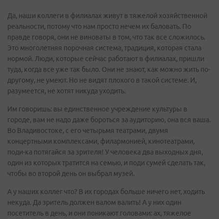
Да, наши коллеги в филиалах живут в тяжелой хозяйственной
реальности, потому что нам просто нечем их баловать. По
правде говоря, они не виноваты в том, что так все сложилось.
Это многолетняя порочная система, традиция, которая стала
нормой. Люди, которые сейчас работают в филиалах, пришли
туда, когда все уже так было. Они не знают, как можно жить по-
другому, не умеют. Но не видят плохого в такой системе. И,
разумеется, не хотят никуда уходить.
Им говоришь: вы единственное учреждение культуры в
городе, вам не надо даже бороться за аудиторию, она вся ваша.
Во Владивостоке, с его четырьмя театрами, двумя
концертными комплексами, филармонией, кинотеатрами,
поди-ка потягайся за зрителя! У человека два выходных дня,
один из которых тратится на семью, и поди сумей сделать так,
чтобы во второй день он выбрал музей.
А у наших коллег что? В их городах больше ничего нет, ходить
некуда. Да зритель должен валом валить! А у них один
посетитель в день, и они поникают головами: ах, тяжелое