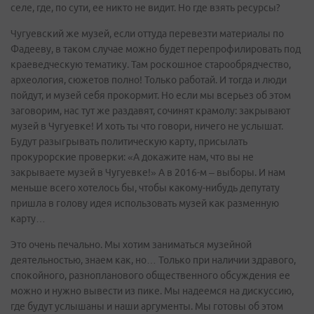
селе, где, по сути, ее никто не видит. Но где взять ресурсы?
Чугуевский же музей, если оттуда перевезти материалы по
Фадееву, в таком случае можно будет перепрофилировать под
краеведческую тематику. Там роскошное старообрядчество,
археология, сюжетов полно! Только работай. И тогда и люди
пойдут, и музей себя прокормит. Но если мы всерьез об этом
заговорим, нас тут же раздавят, сочинят крамолу: закрывают
музей в Чугуевке! И хоть ты что говори, ничего не услышат.
Будут разыгрывать политическую карту, присылать
прокурорские проверки: «А докажите нам, что вы не
закрываете музей в Чугуевке!» А в 2016-м – выборы. И нам
меньше всего хотелось бы, чтобы какому-нибудь депутату
пришла в голову идея использовать музей как разменную
карту…
Это очень печально. Мы хотим заниматься музейной
деятельностью, знаем как, но… Только при наличии здравого,
спокойного, разнопланового общественного обсуждения ее
можно и нужно вывести из пике. Мы надеемся на дискуссию,
где будут услышаны и наши аргументы. Мы готовы об этом