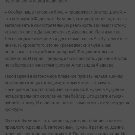
Чувство вины перед Фадеевым
– Особая наша головная боль, – продолжает Виктор Шалай, –
это дом-музей Фадеева в Чугуевке, который, конечно, нельзя
выталкивать в самостоятельную реальность. Почему? Потому
что население в Дальнереченске, Арсеньеве, Партизанске,
Лесозаводске измеряется десятками тысяч. А в Чугуевке все
иначе. И, кроме того, это не краеведческий музей, как
остальные, это музей литературный. Там удивительная
коллекция. И герой – редкий, каких поискать. Дальний Восток
не избалован личностями уровня Александра Фадеева.
Такой музей в автономное плавание пускать нельзя. Сейчас
они сводят концы с концами, потому что мы страхуем.
Посещаемость катастрофически низкая. В музее в Чугуевке
нет центрального отопления, там бойлер. Это десятки тысяч
рублей за зиму. И вариантов нет: не заморозить же учреждение
культуры…
Музей в Чугуевке – это такой подарок, доставшийся нам из
прошлого. Красивый. Интересный. Нужный региону. Здание
отличное, построенное под музей. Прекрасная коллекция. Но