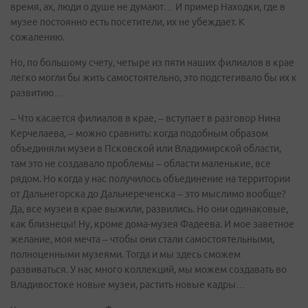
время, ах, люди о душе не думают… И пример Находки, где в
музее постоянно есть посетители, их не убеждает. К
сожалению.
Но, по большому счету, четыре из пяти наших филиалов в крае
легко могли бы жить самостоятельно, это подстегивало бы их к
развитию…
– Что касается филиалов в крае, – вступает в разговор Нина
Керчелаева, – можно сравнить: когда подобным образом
объединяли музеи в Псковской или Владимирской области,
там это не создавало проблемы – области маленькие, все
рядом. Но когда у нас получилось объединение на территории
от Дальнегорска до Дальнереченска – это мыслимо вообще?
Да, все музеи в крае выжили, развились. Но они одинаковые,
как близнецы! Ну, кроме дома-музея Фадеева. И мое заветное
желание, моя мечта – чтобы они стали самостоятельными,
полноценными музеями. Тогда и мы здесь сможем
развиваться. У нас много коллекций, мы можем создавать во
Владивостоке новые музеи, растить новые кадры…