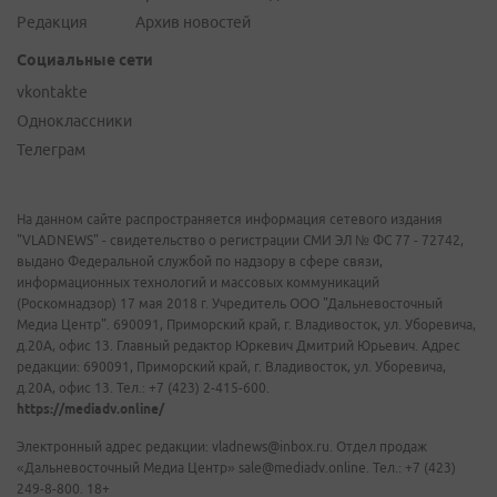
Редакция
Архив новостей
Социальные сети
vkontakte
Одноклассники
Телеграм
На данном сайте распространяется информация сетевого издания
"VLADNEWS" - свидетельство о регистрации СМИ ЭЛ № ФС 77 - 72742,
выдано Федеральной службой по надзору в сфере связи,
информационных технологий и массовых коммуникаций
(Роскомнадзор) 17 мая 2018 г. Учредитель ООО "Дальневосточный
Медиа Центр". 690091, Приморский край, г. Владивосток, ул. Уборевича,
д.20А, офис 13. Главный редактор Юркевич Дмитрий Юрьевич. Адрес
редакции: 690091, Приморский край, г. Владивосток, ул. Уборевича,
д.20А, офис 13. Тел.: +7 (423) 2-415-600.
https://mediadv.online/
Электронный адрес редакции: vladnews@inbox.ru. Отдел продаж
«Дальневосточный Медиа Центр» sale@mediadv.online. Тел.: +7 (423)
249-8-800. 18+