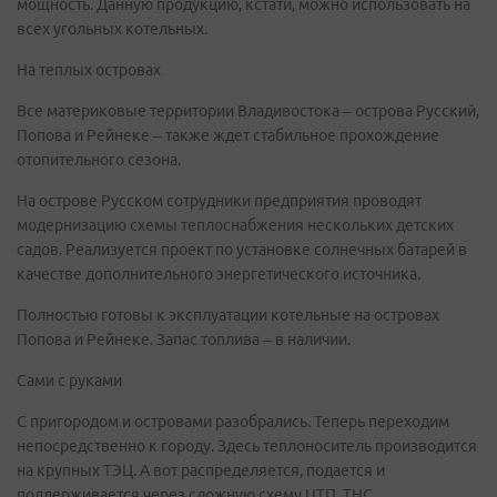
мощность. Данную продукцию, кстати, можно использовать на
всех угольных котельных.
На теплых островах
Все материковые территории Владивостока – острова Русский,
Попова и Рейнеке – также ждет стабильное прохождение
отопительного сезона.
На острове Русском сотрудники предприятия проводят
модернизацию схемы теплоснабжения нескольких детских
садов. Реализуется проект по установке солнечных батарей в
качестве дополнительного энергетического источника.
Полностью готовы к эксплуатации котельные на островах
Попова и Рейнеке. Запас топлива – в наличии.
Сами с руками
С пригородом и островами разобрались. Теперь переходим
непосредственно к городу. Здесь теплоноситель производится
на крупных ТЭЦ. А вот распределяется, подается и
поддерживается через сложную схему ЦТП, ТНС,