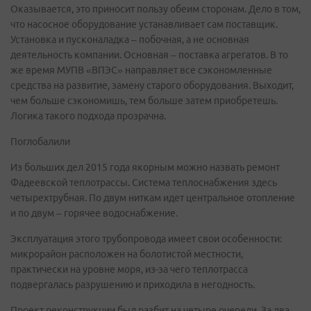
Оказывается, это приносит пользу обеим сторонам. Дело в том,
что насосное оборудование устанавливает сам поставщик.
Установка и пусконаладка – побочная, а не основная
деятельность компании. Основная – поставка агрегатов. В то
же время МУПВ «ВПЭС» направляет все сэкономленные
средства на развитие, замену старого оборудования. Выходит,
чем больше сэкономишь, тем больше затем приобретешь.
Логика такого подхода прозрачна.
Поглобалили
Из больших дел 2015 года якорным можно назвать ремонт
Фадеевской теплотрассы. Система теплоснабжения здесь
четырехтрубная. По двум ниткам идет центральное отопление
и по двум – горячее водоснабжение.
Эксплуатация этого трубопровода имеет свои особенности:
микрорайон расположен на болотистой местности,
практически на уровне моря, из-за чего теплотрасса
подвергалась разрушению и приходила в негодность.
Проект реконструкции был разбит на четыре очереди. За два