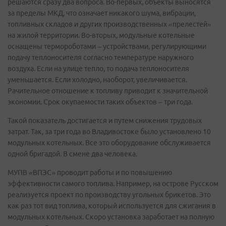
решаются сразу два вопроса. Во-первых, объекты выносятся
за пределы МКД, что означает никакого шума, вибрации,
топливных складов и других производственных «прелестей»
на жилой территории. Во-вторых, модульные котельные
оснащены термороботами – устройствами, регулирующими
подачу теплоносителя согласно температуре наружного
воздуха. Если на улице тепло, то подача теплоносителя
уменьшается. Если холодно, наоборот, увеличивается.
Рачительное отношение к топливу приводит к значительной
экономии. Срок окупаемости таких объектов – три года.
Такой показатель достигается и путем снижения трудовых
затрат. Так, за три года во Владивостоке было установлено 10
модульных котельных. Все это оборудование обслуживается
одной бригадой. В смене два человека.
МУПВ «ВПЭС» проводит работы и по повышению
эффективности самого топлива. Например, на острове Русском
реализуется проект по производству угольных брикетов. Это
как раз тот вид топлива, который используется для сжигания в
модульных котельных. Скоро установка заработает на полную