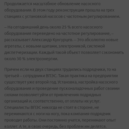
Продолжается масштабное обновление насосного
оборудования. В этом году реконструкция прошла на трех
станциях с установкой насосов с частотным регулированием.
– На сегодняшний день около 25 % всего насосного
оборудования переведено на частотное регулирование, –
рассказывает Александр Кунгурцев. – Это абсолютно новые
агрегаты, с новыми щитами, электроникой, системой
диспетчеризации. Каждый такой объект позволяет сэкономить
около 30 % электроэнергии.
Причем если на двух станциях трудились подрядчики, то на
третьей – сотрудники ВПЭС. Такая практика на предприятии
существует уже второй год. Установка, настройка насосного
оборудования и проведение пусконаладочных работ своими
силами позволяет уйти от привлечения подрядных
организаций и, соответственно, от оплаты их услуг.
Специалисты ВПЭС никогда не стоят в стороне, не
переминаются с ноги на ногу, пока компания-подрядчик
проводит работы. Они постоянно учатся, перенимают опыт
коллег. А те, в свою очередь, без проблем им делятся.