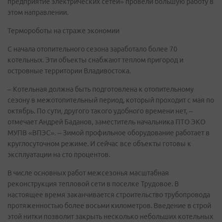
предприятие электрических сетей» провели большую работу в
этом направлении.
Термороботы на страже экономии
С начала отопительного сезона заработало более 70
котельных. Эти объекты снабжают теплом пригород и
островные территории Владивостока.
– Котельная должна быть подготовлена к отопительному
сезону в межотопительный период, который проходит с мая по
октябрь. По сути, другого такого удобного времени нет, –
отмечает Андрей Баданов, заместитель начальника ПТО ЭКО
МУПВ «ВПЭС». – Зимой профильное оборудование работает в
круглосуточном режиме. И сейчас все объекты готовы к
эксплуатации на сто процентов.
В числе основных работ межсезонья масштабная
реконструкция тепловой сети в поселке Трудовое. В
настоящее время заканчивается строительство трубопровода
протяженностью более восьми километров. Введение в строй
этой нитки позволит закрыть несколько небольших котельных