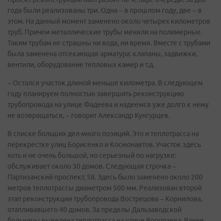
года были реализованы три. Одна – в прошлом году, две – в
этом. На данный момент заменено около четырех километров
труб. Причем металлические трубы меняли на полимерные.
Таким трубам не страшны ни вода, ни время. Вместе с трубами
была заменена отсекающая арматура: клапаны, задвижки,
вентили, оборудование тепловых камер и т.д.
– Остался участок длиной меньше километра. В следующем
году планируем полностью завершить реконструкцию
трубопровода на улице Фадеева и надеемся уже долго к нему
не возвращаться, – говорит Александр Кунгурцев.
В списке больших дел много позиций. Это и теплотрасса на
перекрестке улиц Борисенко и Космонавтов. Участок здесь
хоть и не очень большой, но серьезный по нагрузке:
обслуживает около 30 домов. Следующая строчка –
Партизанский проспект, 58. Здесь было заменено около 200
метров теплотрассы диаметром 500 мм. Реализован второй
этап реконструкции трубопровода Вострецова – Корнилова,
отапливавшего 40 домов. За пределы Дальзаводской
больницы выведена теплотрасса на улице Воропаева. Ранее