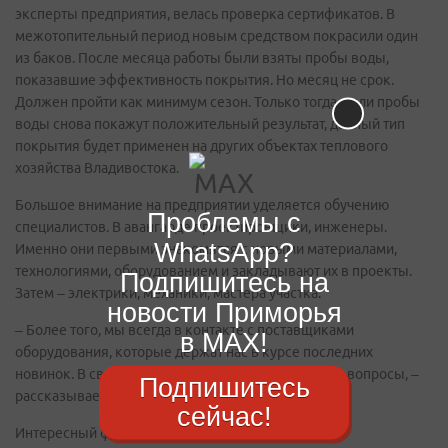
эксперты предприятия, велась проверка сертификатов. В
межотопительный период новым средством покрасили один
из баков. После месяца работы были взяты пробы воды,
показавшие эффективность покрытия. Но месяц не срок.
Должен пройти как минимум сезон. Только тогда, если пробы
воды снова покажут положительный результат, данный тип
покрытия будет применен на других объектах теплового
хозяйства Владивостока.
Большое внимание на предприятии уделяется обучению
Проблемы с
специалистов. В авангарде проектировщики, инженеры.
WhatsApp?
Именно они первыми знакомятся с новыми материалами,
технологиями, оборудованием и закладывают их в проекты.
Подпишитесь на
Затем – электрики, механики, мастера участка.
новости Приморья
– Более того, мы всегда в контакте с поставщиками
в MAX!
оборудования, которые держат нас в курсе последних
новинок. В свою очередь, мы отправляем им свои вопросы, –
Подпишитесь
рассказывает Александр Кунгурцев.
сейчас!
Интересный факт. Кусок металлической трубы из