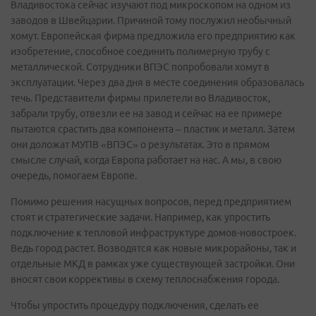
Владивостока сейчас изучают под микроскопом на одном из
заводов в Швейцарии. Причиной тому послужил необычный
хомут. Европейская фирма предложила его предприятию как
изобретение, способное соединить полимерную трубу с
металлической. Сотрудники ВПЭС попробовали хомут в
эксплуатации. Через два дня в месте соединения образовалась
течь. Представители фирмы прилетели во Владивосток,
забрали трубу, отвезли ее на завод и сейчас на ее примере
пытаются срастить два компонента – пластик и металл. Затем
они доложат МУПВ «ВПЭС» о результатах. Это в прямом
смысле случай, когда Европа работает на нас. А мы, в свою
очередь, помогаем Европе.
Помимо решения насущных вопросов, перед предприятием
стоят и стратегические задачи. Например, как упростить
подключение к тепловой инфраструктуре домов-новостроек.
Ведь город растет. Возводятся как новые микрорайоны, так и
отдельные МКД в рамках уже существующей застройки. Они
вносят свои коррективы в схему теплоснабжения города.
Чтобы упростить процедуру подключения, сделать ее