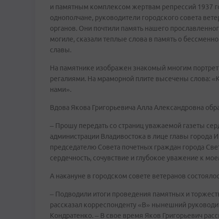
и памятным комплексом жертвам репрессий 1937 го
однополчане, руководители городского совета вете
органов. Они почтили память нашего прославленног
могиле, сказали теплые слова в память о бессменн
славы.
На памятнике изображен знакомый многим портрет 
регалиями. На мраморной плите высечены слова: «Ка
нами».
Вдова Якова Григорьевича Алла Александровна обра
– Прошу передать со страниц уважаемой газеты се
администрации Владивостока в лице главы города И
председателю Совета почетных граждан города Св
сердечность, сочувствие и глубокое уважение к мое
А накануне в городском совете ветеранов состояло
– Подводили итоги проведения памятных и торжест
рассказал корреспонденту «В» нынешний руководи
Кондратенко. – В свое время Яков Григорьевич расс