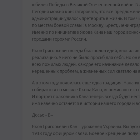
юбилея Победы в Великой Отечественной войне. Гл
Сегодня можно констатировать, что все предложени
администрации удалось претворить в жизнь. В том 
по местам боевой славы: в Москву, Брест, Ленинград
Именно по инициативе Якова Кана наш город воинск
городами-героями России.
Яков Григорьевич всегда был полон идей, вносил 
реализацию. У него не было просьб для себя. Но он
всех пожилых людей. Каждое его начинание делало
нерешенных проблем, а жизненных сил хватало на в
А в этом году появилась еще одна традиция. Нака
собираются на могиле Якова Кана, вспоминают его 
И портрет полковника Кана теперь всегда будут нес
имя навечно останется в истории нашего города и в
Досье «В»
Яков Григорьевич Кан – уроженец Украины. Выпуск
1938 году офицером связи. Боевое крещение получ