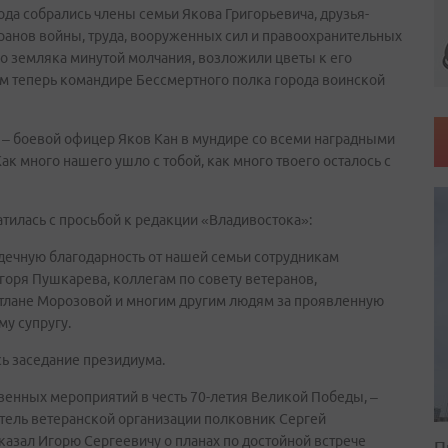
да собрались члены семьи Якова Григорьевича, друзья-
ранов войны, труда, вооруженных сил и правоохранительных
о земляка минутой молчания, возложили цветы к его
ом теперь командире Бессмертного полка города воинской
– боевой офицер Яков Кан в мундире со всеми наградными
к много нашего ушло с тобой, как много твоего осталось с
тилась с просьбой к редакции «Владивостока»:
рдечную благодарность от нашей семьи сотрудникам
горя Пушкарева, коллегам по совету ветеранов,
етлане Морозовой и многим другим людям за проявленную
му супругу.
сь заседание президиума.
венных мероприятий в честь 70-летия Великой Победы, –
тель ветеранской организации полковник Сергей
казал Игорю Сергеевичу о планах по достойной встрече
П