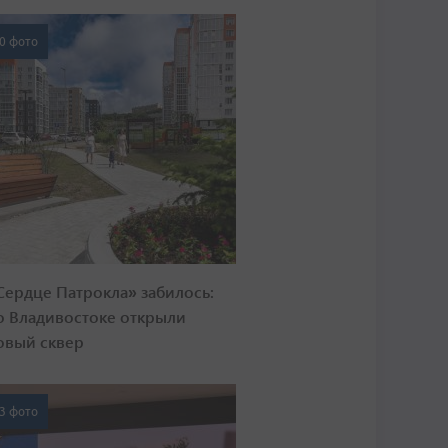
0 фото
Сердце Патрокла» забилось:
о Владивостоке открыли
овый сквер
3 фото