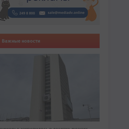
Важные новости
риморье закрепилось в десятке лучших