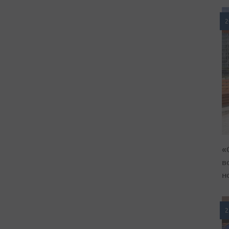
2
«
в
н
2