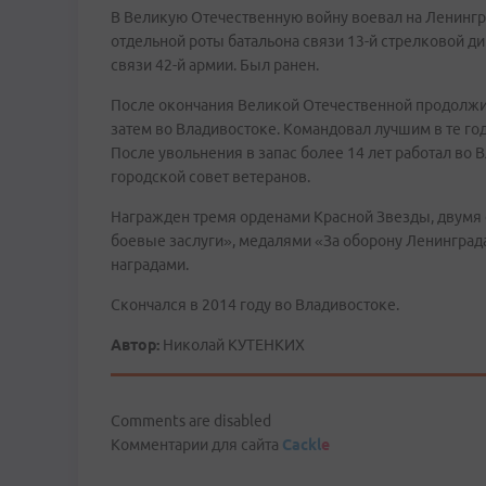
В Великую Отечественную войну воевал на Ленинг
отдельной роты батальона связи 13-й стрелковой 
связи 42-й армии. Был ранен.
После окончания Великой Отечественной продолжил
затем во Владивостоке. Командовал лучшим в те г
После увольнения в запас более 14 лет работал во 
городской совет ветеранов.
Награжден тремя орденами Красной Звезды, двумя
боевые заслуги», медалями «За оборону Ленинграда
наградами.
Скончался в 2014 году во Владивостоке.
Автор:
Николай КУТЕНКИХ
Comments are disabled
Комментарии для сайта
Cackl
e