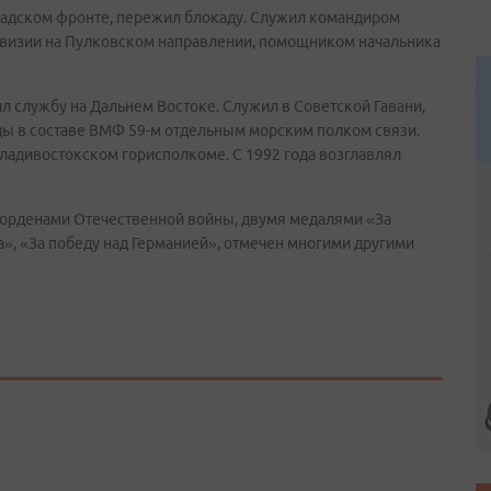
радском фронте, пережил блокаду. Служил командиром
дивизии на Пулковском направлении, помощником начальника
 службу на Дальнем Востоке. Служил в Советской Гавани,
оды в составе ВМФ 59-м отдельным морским полком связи.
Владивостокском горисполкоме. С 1992 года возглавлял
 орденами Отечественной войны, двумя медалями «За
», «За победу над Германией», отмечен многими другими