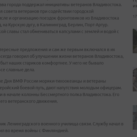
ава города поддержал инициативы ветеранов Владивостока.
и
я совета ветеранов при содействии городской
17
числе и организацию поездок фронтовиков из Владивостока
, на Курскую дугу, в Калининград, Берлин, Порт-Артур.
ой славы стал обмениваться капсулами с землей и водой с
интересные предложения и сам же первым включался в их
 всегда говорил об улучшении жизни ветеранов Владивостока,
 быт наших стариков комфортнее. У него не бывало
се славные дела.
нуне Дня ВМФ России моряки-тихоокеанцы и ветераны
геройский боевой путь, дают напутствия молодым офицерам.
ти в начале колонны Бессмертного полка Владивостока. Его
сего ветеранского движения.
ник Ленинградского военного училища связи. Службу начал в
ил во время войны с Финляндией.