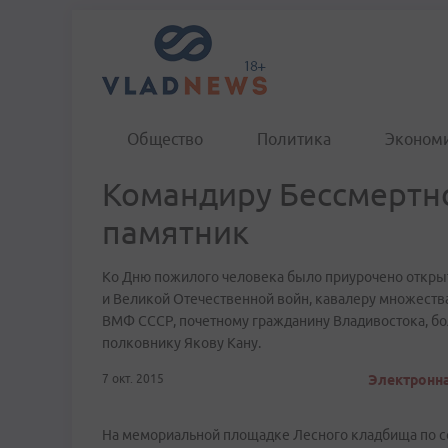
Общество
Политика
Эконом
Командиру Бессмертно
памятник
Ко Дню пожилого человека было приурочено открыт
и Великой Отечественной войн, кавалеру множества
ВМФ СССР, почетному гражданину Владивостока, бо
полковнику Якову Кану.
7 окт. 2015
Электронна
На мемориальной площадке Лесного кладбища по с